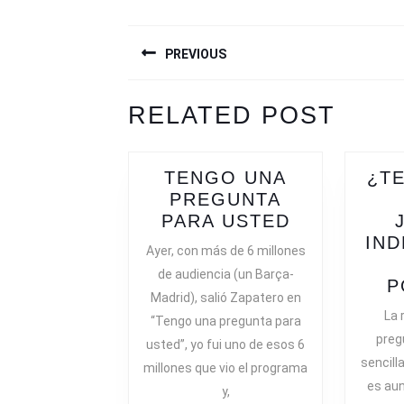
NAVEGACIÓN
PREVIOUS
DE
ENTRADAS
Previous
Next
RELATED POST
post:
post:
TENGO UNA
¿T
PREGUNTA
TENGO
PARA USTED
UNA
IND
Ayer, con más de 6 millones
PREGUNTA
de audiencia (un Barça-
PARA
P
Madrid), salió Zapatero en
USTED
La 
“Tengo una pregunta para
preg
usted”, yo fui uno de esos 6
sencilla
millones que vio el programa
es aun
y,