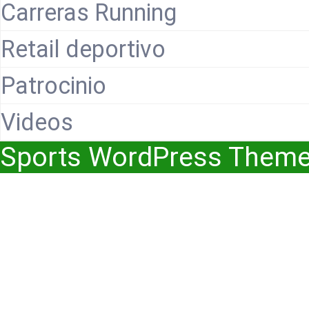
Carreras Running
Retail deportivo
Patrocinio
Videos
Sports WordPress Them
Scroll
Up