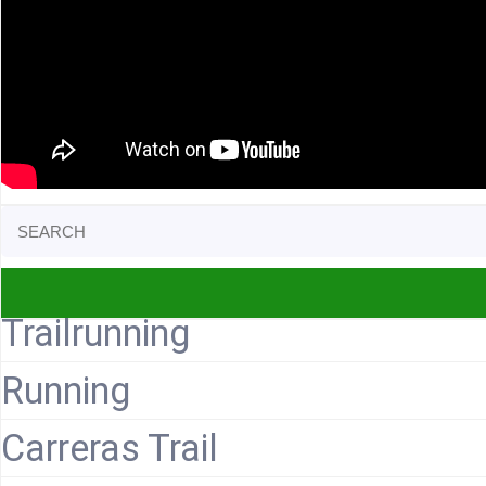
Search
for:
Trailrunning
Running
Carreras Trail