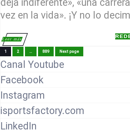
deja indiferente», «una carre
vez en la vida». ¡Y no lo dec
RED
Leer
Leer más
más
NAVEGACIÓN
DE
1
2
…
889
Next page
ENTRADAS
Page
Page
Page
Canal Youtube
Facebook
Instagram
isportsfactory.com
LinkedIn