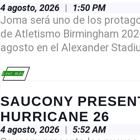
SER
4
4 agosto, 2026
|
1:50 PM
PAT
agosto,
2026
Joma será uno de los protag
OFI
DEL
de Atletismo Birmingham 2026,
CAM
agosto en el Alexander Stadi
DE
EUR
DE
ATL
Leer
Leer más
más
202
SAUCONY PRESEN
SAUC
HURRICANE 26
PRESE
4
4 agosto, 2026
|
5:52 AM
LAS
agosto,
2026