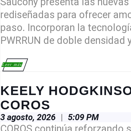
Saucony presenta las nuevas
NUEVA
HURRI
rediseñadas para ofrecer am
26
paso. Incorporan la tecnologí
PWRRUN de doble densidad y
Leer
Leer más
más
KEELY HODGKINSO
KEELY
COROS
HODGKINSON,
3
3 agosto, 2026
|
5:09 PM
NUEVA
agosto,
2026
COROS continúa reforzando su
ATLETA