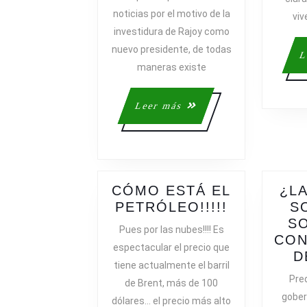
LOS
noticias por el motivo de la
viv
POLÍTICO
investidura de Rajoy como
SE
nuevo presidente, de todas
DISTANCI
L
DE
maneras existe
LA
SOCIEDAD
Leer
Leer más
más
CÓMO ESTÁ EL
¿LA
CÓMO
PETRÓLEO!!!!!
S
ESTÁ
S
Pues por las nubes!!!! Es
EL
CON
espectacular el precio que
PETRÓLEO!
D
tiene actualmente el barril
Pred
de Brent, más de 100
gober
dólares… el precio más alto