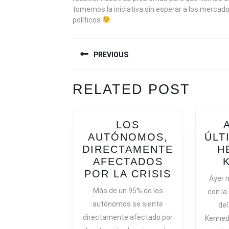
tomemos la iniciativa sin esperar a los mercad
políticos
NAVEGACIÓN
PREVIOUS
DE
ENTRADAS
Previous
Next
RELATED POST
post:
post:
LOS
AUTÓNOMOS,
ÚLT
DIRECTAMENTE
H
AFECTADOS
LOS
POR LA CRISIS
Ayer 
AUTÓNOM
Más de un 95% de los
con la
DIRECTA
autónomos se siente
del
AFECTAD
directamente afectado por
Kennedy
POR