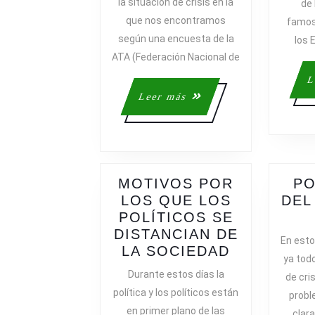
la situación de crisis en la
de 
LA
que nos encontramos
famos
CRISIS
según una encuesta de la
los 
ATA (Federación Nacional de
L
Leer
Leer más
más
MOTIVOS POR
PO
LOS QUE LOS
DEL
POLÍTICOS SE
DISTANCIAN DE
En esto
MOTIVOS
LA SOCIEDAD
ya tod
POR
Durante estos días la
de cris
LOS
política y los políticos están
probl
QUE
en primer plano de las
clar