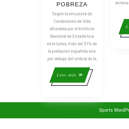
antena 
UN
POBREZA
DATO
Según la encuesta de
ESTREMECE
Condiciones de Vida
EL
L
difundida por el Instituto
21%
Nacional de Estadística
DE
este lunes, más del 21% de
LA
la población española vive
POBLACIÓN
ESPAÑOLA
por debajo del umbral de la
POR
DEBAJO
Leer
Leer más
DEL
más
UMBRAL
DE
LA
POBREZA
Sports WordP