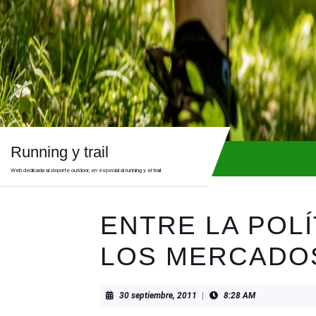
Skip
to
content
Skip
to
content
Running y trail
Web dedicada al deporte outdoor, en especial al running y el trail
ENTRE LA POLÍ
LOS MERCADO
30
30 septiembre, 2011
|
8:28 AM
septiembre,