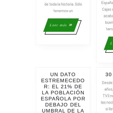
España 
de toda la historia. Sólo
Cajas 
tenemos un
acaba
buen
Leer
Leer más
tamp
más
L
UN DATO
30
ESTREMECEDO
Desde
R: EL 21% DE
años
LA POBLACIÓN
TV3 n
ESPAÑOLA POR
las noc
DEBAJO DEL
si l
UMBRAL DE LA