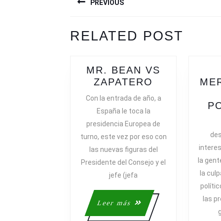
PREVIOUS
DE
ENTRADAS
Previous
Next
RELATED POST
post:
post:
MR. BEAN VS
MR.
ZAPATERO
ME
BEAN
Con la entrada de año, a
VS
P
España le toca la
ZAPATERO
presidencia Europea de
de
turno, este vez por eso con
intere
las nuevas figuras del
la gent
Presidente del Consejo y el
la cul
jefe (jefa
políti
las p
Leer
Leer más
más