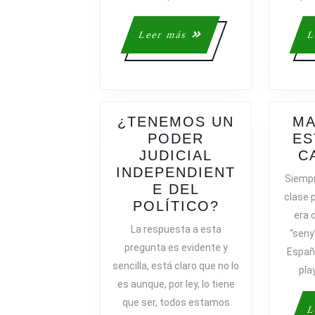
Leer
Leer más
L
más
¿TENEMOS UN
MA
PODER
ES
JUDICIAL
C
INDEPENDIENT
Siempr
E DEL
clase 
¿TENEMOS
POLÍTICO?
era 
UN
La respuesta a esta
“seny
PODER
pregunta es evidente y
España
JUDICIAL
sencilla, está claro que no lo
pla
INDEPENDI
es aunque, por ley, lo tiene
DEL
que ser, todos estamos
POLÍTICO?
L