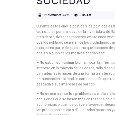
SOCIEDAD
21
21 diciembre, 2011
|
8:35 AM
diciembre,
2011
Durante estos días la política y los políticos es
las noticias por el motivo de la investidura de 
presidente, de todas maneras existe cada vez 
que los políticos se alejan de los ciudadanos c
más como parte del problema que capaces de gui
crisis y alguno de los motivos podrían ser:
–
No saben comunicar bien:
utilizan la informa
interesa en la mayoría de los casos, sólo dicen
oír y además lo hacen de una forma unilateral, 
comunicación bilateral, la comunicación que re
sesgada a sus intereses de partido.
–
No se centran en los problemas del día a día
decisiones que se basan más en razones políti
económicas o que nos pueden favorecer, decis
los problemas del día a día de todos nosotros 