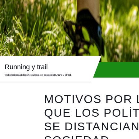
Skip
to
content
Skip
to
content
Running y trail
Web dedicada al deporte outdoor, en especial al running y el trail
MOTIVOS POR 
QUE LOS POLÍ
SE DISTANCIAN