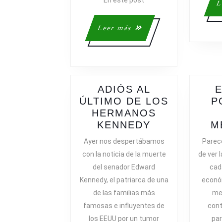
En este post
L
Leer
Leer más
más
ADIÓS AL
E
ÚLTIMO DE LOS
P
HERMANOS
ADIÓS
KENNEDY
M
AL
Ayer nos despertábamos
Parec
ÚLTIMO
con la noticia de la muerte
de ver l
DE
del senador Edward
cad
LOS
Kennedy, el patriarca de una
econó
HERMANOS
de las familias más
mej
KENNEDY
famosas e influyentes de
cont
los EEUU por un tumor
pa