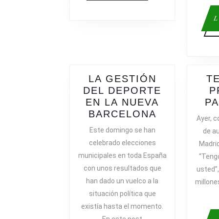
L
LA GESTIÓN
T
DEL DEPORTE
P
EN LA NUEVA
PA
LA
BARCELONA
Ayer, c
GESTIÓN
Este domingo se han
de au
DEL
celebrado elecciones
Madrid
DEPORTE
municipales en toda España
“Teng
EN
con unos resultados que
usted”,
LA
han dado un vuelco a la
millone
NUEVA
situación política que
BARCELON
existía hasta el momento.