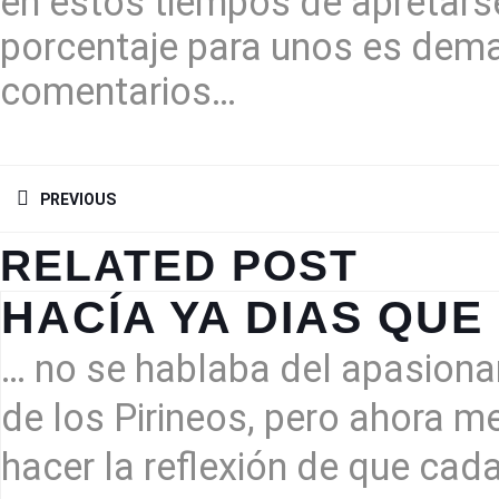
en estos tiempos de apretarse
porcentaje para unos es dema
comentarios…
NAVEGACIÓN
DE
PREVIOUS
ENTRADAS
Previous
RELATED POST
post:
HACÍA YA DIAS QUE
… no se hablaba del apasiona
de los Pirineos, pero ahora m
hacer la reflexión de que cad