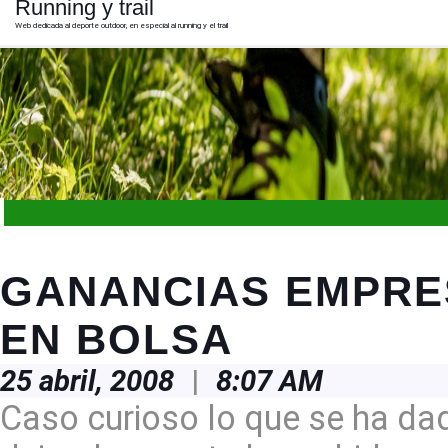
Running y trail
Skip
to
Web dedicada al deporte outdoor, en especial al running y el trail
content
Skip
to
content
Open
Button
GANANCIAS EMPRE
EN BOLSA
25
25 abril, 2008
|
8:07 AM
abril,
2008
Caso curioso lo que se ha da