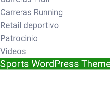
Carreras Running
Retail deportivo
Patrocinio
Videos
Sports WordPress Them
Scroll
Up