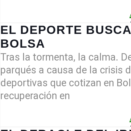
EL DEPORTE BUSC
EL
BOLSA
DEPORTE
BUSCA
Tras la tormenta, la calma. D
RECUPERARSE
EN
parqués a causa de la crisis d
BOLSA
deportivas que cotizan en Bo
recuperación en