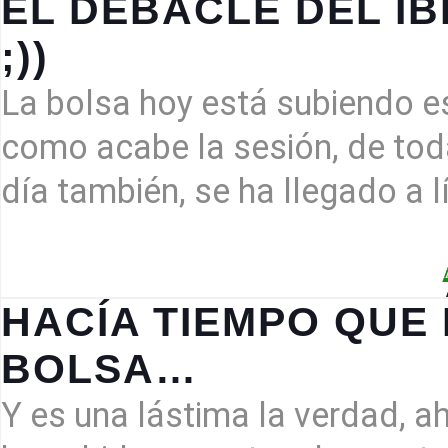
EL DEBACLE DEL IB
EL
;))
DEBACLE
DEL
La bolsa hoy está subiendo e
IBEX-
35
como acabe la sesión, de tod
(HOY
día también, se ha llegado a 
NO
POR
ESO
;))
HACÍA TIEMPO QUE
HACÍA
BOLSA…
TIEMPO
QUE
Y es una lástima la verdad, a
NO