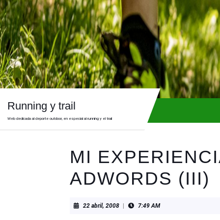
Skip
to
content
Skip
to
content
Running y trail
Web dedicada al deporte outdoor, en especial al running y el trail
MI EXPERIENC
ADWORDS (III)
22
22 abril, 2008
|
7:49 AM
abril,