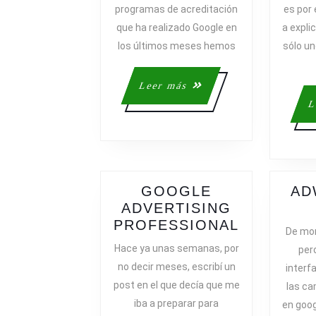
programas de acreditación
es por 
que ha realizado Google en
a expli
los últimos meses hemos
sólo u
Leer
Leer más
más
L
GOOGLE
AD
ADVERTISING
GOOGLE
PROFESSIONAL
De mo
ADVERTI
Hace ya unas semanas, por
per
PROFESS
no decir meses, escribí un
interf
post en el que decía que me
las c
iba a preparar para
en goog