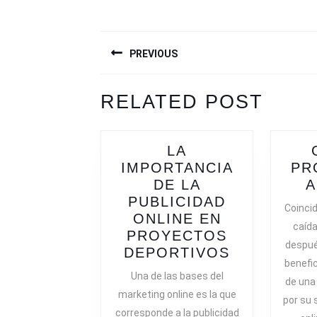
NAVEGACIÓN
PREVIOUS
DE
ENTRADAS
Previous
Next
RELATED POST
post:
post:
LA
IMPORTANCIA
PR
DE LA
PUBLICIDAD
Coincid
ONLINE EN
caída
PROYECTOS
despué
LA
DEPORTIVOS
benefic
IMPORTAN
Una de las bases del
de una
DE
marketing online es la que
por su 
LA
corresponde a la publicidad