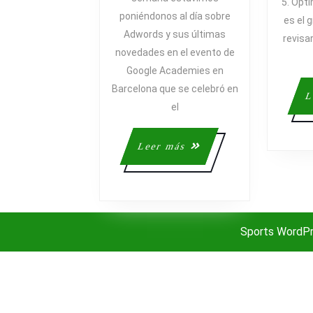
5. Opt
EN
poniéndonos al día sobre
es el g
LA
Adwords y sus últimas
#GOOGLE
revisar
novedades en el evento de
DE
Google Academies en
BARCELO
CON
Barcelona que se celebró en
L
@RUNICA
el
Leer
Leer más
más
Sports WordP