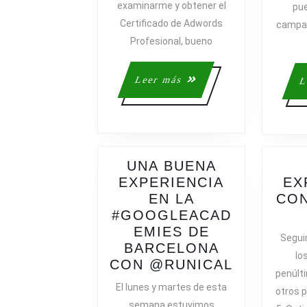
examinarme y obtener el
pue
Certificado de Adwords
campañ
Profesional, bueno
Leer
Leer más
L
más
UNA BUENA
EXPERIENCIA
EX
EN LA
CO
#GOOGLEACAD
EMIES DE
Segui
BARCELONA
lo
UNA
CON @RUNICAL
penúlti
BUENA
El lunes y martes de esta
otros 
EXPERIE
semana estuvimos