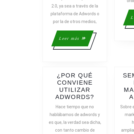
PUBLICID
onl
2.0, ya sea a través de la
ONLINE
plataforma de Adwords o
EN
L
por la de otros medios,
PROYECT
DEPORTIV
Leer
Leer más
más
¿POR QUÉ
SE
CONVIENE
UTILIZAR
MA
¿POR
ADWORDS?
QUÉ
Hace tiempo que no
Sobre 
CONVIENE
hablábamos de adwords y
mark
UTILIZAR
es que, la verdad sea dicha,
ADWORDS?
con tanto cambio de
amplia