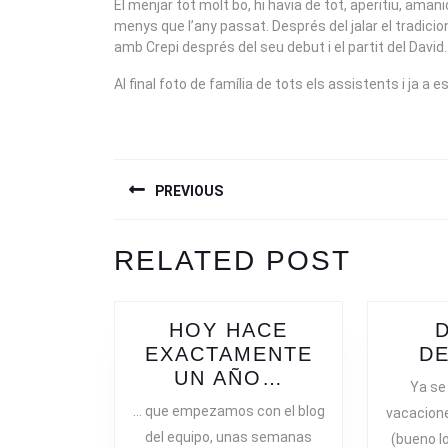
El menjar tot molt bo, hi havia de tot, aperitiu, aman
menys que l’any passat. Després del jalar el tradicion
amb Crepi després del seu debut i el partit del David
Al final foto de família de tots els assistents i ja a 
NAVEGACIÓN
PREVIOUS
DE
ENTRADAS
Previous
RELATED POST
post:
HOY HACE
EXACTAMENTE
D
HOY
UN AÑO…
Ya se
HACE
… que empezamos con el blog
vacacion
EXACTAMENT
del equipo, unas semanas
(bueno l