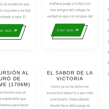
DESDE
mañana juego a futbol con
), la verdad es que
LA
mis amigos del colegio, la
do muy bien y se han
BARRER
verdad es que con el paso del
echado a tope. El
Leer
Leer más
Leer
er más
más
más
URSIÓN AL
EL SABOR DE LA
EL
URÓ DE
VICTORIA
EXCURSIÓN
SABOR
ME (1706M)
Como ya os he dicho me
AL
DE
ía festivo con un
encanta el deporte y aún más
TURÓ
LA
o espléndido que
practicarlo. Cada sábado
DE
VICTORI
chamos para hacer
desde hace años juego al
L’HOME