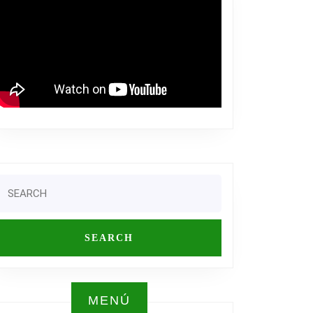
Search
or:
MENÚ