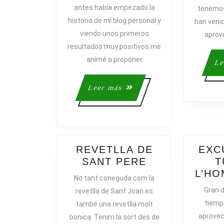
UN
antes había empezado la
tenemos
AÑO…
historia de mi blog personal y
han veni
viendo unos primeros
aprov
resultados muy positivos me
animé a proponer
Le
Leer
Leer más
más
REVETLLA DE
EXC
REVETLLA
SANT PERE
T
DE
L’HO
No tant coneguda com la
SANT
Gran d
revetlla de Sant Joan es
PERE
tiemp
també una revetlla molt
aprove
bonica. Tenim la sort des de