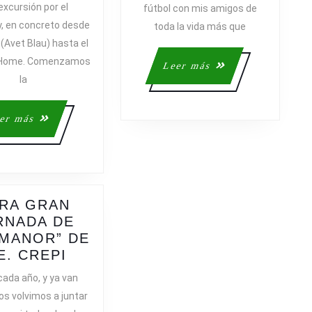
excursión por el
fútbol con mis amigos de
(1706M)
, en concreto desde
toda la vida más que
(Avet Blau) hasta el
l’Home. Comenzamos
Leer
Leer más
la
más
Leer
er más
más
RA GRAN
RNADA DE
MANOR” DE
OTRA
E. CREPI
GRAN
ada año, y ya van
JORNADA
os volvimos a juntar
DE