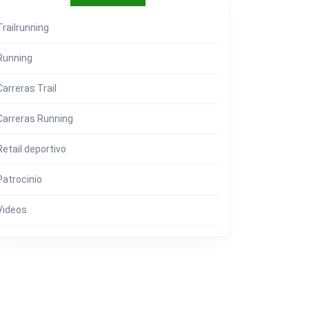
Trailrunning
A
Running
Carreras Trail
Carreras Running
Retail deportivo
Patrocinio
Videos
A