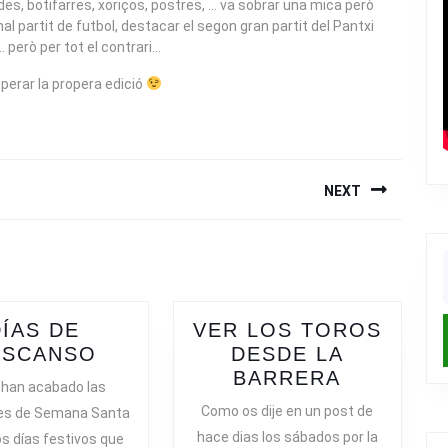
ides, botifarres, xoriços, postres, … va sobrar una mica però
al partit de futbol, destacar el segon gran partit del Pantxi
… però per tot el contrari…
esperar la propera edició
NEXT
Next
post:
f
DÍAS DE
VER LOS TOROS
DÍAS
ESCANSO
DESDE LA
DE
VER
BARRERA
 han acabado las
DESCANSO
LOS
Como os dije en un post de
es de Semana Santa
E
TOROS
hace dias los sábados por la
os días festivos que