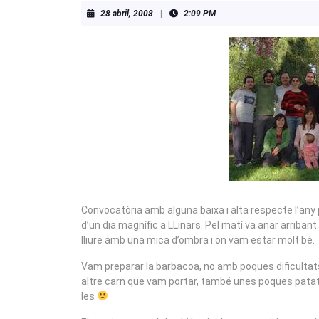
28
28 abril, 2008
|
2:09 PM
abril,
2008
Convocatòria amb alguna baixa i alta respecte l’any
d’un dia magnífic a LLinars. Pel matí va anar arribant 
lliure amb una mica d’ombra i on vam estar molt bé.
Vam preparar la barbacoa, no amb poques dificultats,
altre carn que vam portar, també unes poques patat
les