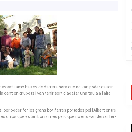
 passat i amb baixes de darrera hora que no van poder gaudir
la gent en grupets i van tenir sort d’agafar una taula a l’aire
 per poder fer les grans botifarres portades pel l’Albert entre
es chips que estan bonísimes però que no ens van deixar fer-