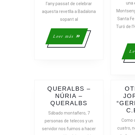
una 
l’any passat de celebrar
Montseny
aquesta revetlla a Badalona
Santa Fe 
sopant al
Turó de 
Leer
Leer más
más
Le
QUERALBS –
OT
NÚRIA –
JO
QUERALBS
QUERALBS
“GER
–
C.
Sábado montañero, 7
NÚRIA
Como c
personas de telecos y un
–
cuatro, n
servidor nos fuimos a hacer
QUERALBS