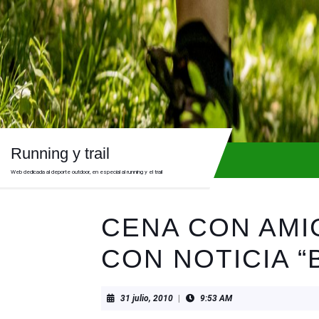
Skip
to
content
Skip
to
content
Running y trail
Web dedicada al deporte outdoor, en especial al running y el trail
CENA CON AMI
CON NOTICIA 
31
31 julio, 2010
|
9:53 AM
julio,