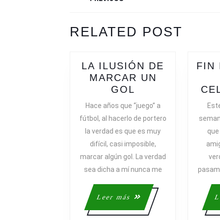
DE
ENTRADAS
Previous
Next
RELATED POST
post:
post:
LA ILUSIÓN DE
FIN
MARCAR UN
LA
GOL
CE
ILUSIÓN
Hace años que “juego” a
Este
DE
fútbol, al hacerlo de portero
semana
MARCAR
la verdad es que es muy
que
UN
difícil, casi imposible,
amig
GOL
marcar algún gol. La verdad
ver
sea dicha a mí nunca me
pasamo
Leer
Leer más
L
más