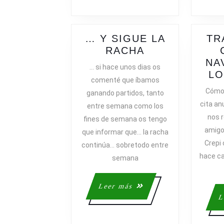
… Y SIGUE LA
TR
…
RACHA
Y
NA
… si hace unos dias os
SIGUE
LO
comenté que íbamos
LA
Cómo 
ganando partidos, tanto
RACHA
cita an
entre semana como los
nos 
fines de semana os tengo
amigo
que informar que… la racha
Crepi
continúa… sobretodo entre
hace ca
semana
Leer
Leer más
más
L