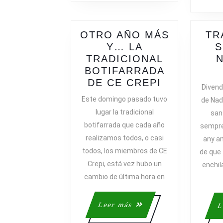
OTRO AÑO MÁS
TR
Y… LA
S
TRADICIONAL
N
BOTIFARRADA
OTRO
DE CE CREPI
Divend
AÑO
Este domingo pasado tuvo
de Nad
MÁS
lugar la tradicional
san
Y…
botifarrada que cada año
sempre
LA
realizamos todos, o casi
any a
TRADICIO
todos, los miembros de CE
de que
BOTIFARR
Crepi, está vez hubo un
DE
enchila
CE
cambio de última hora en
CREPI
Leer
Leer más
L
más