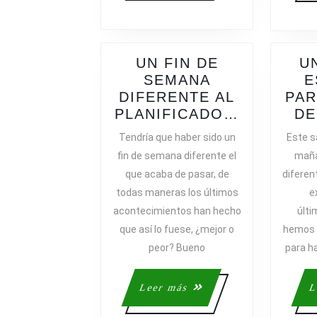
UN FIN DE
U
SEMANA
E
DIFERENTE AL
PAR
UN
PLANIFICADO…
DE
FIN
Tendría que haber sido un
Este s
DE
fin de semana diferente el
maña
SEMANA
que acaba de pasar, de
diferen
DIFEREN
todas maneras los últimos
e
AL
acontecimientos han hecho
últi
PLANIFI
que así lo fuese, ¿mejor o
hemos v
peor? Bueno
para h
Leer
Leer más
L
más