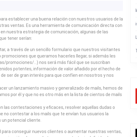
para establecer una buena relación con nuestros usuarios de la
stras ventas. Es una herramienta de comunicación directa con
a en nuestra estrategia de comunicación, algunas de las
ue tener serían:
ar, a través de un sencillo formulario que nuestros visitantes
o promociones que queramos hacerles llegar, si además les
s/promociones/…) nos será más fácil que se suscriban
enidos potentes, información de valor añadido por el hecho de
 de ser de gran interés para que confíen en nosotros y nos
er un lanzamiento masivo y generalizado de mails, hemos de
amos por él y que no es otro más en la lista de cientos de mails
n las contestaciones y eficaces, resolver aquellas dudas o
 no contestar a los mails que te envían tus usuarios la
n potencial cliente.
il para conseguir nuevos clientes o aumentar nuestras ventas,