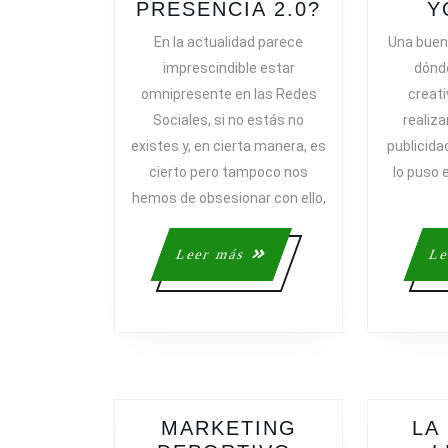
¿NOS
PRESENCIA 2.0?
Y
HEMOS
En la actualidad parece
Una buen
DE
imprescindible estar
dónde
OBSESION
omnipresente en las Redes
creati
CON
Sociales, si no estás no
realiz
NUESTRA
existes y, en cierta manera, es
publicida
PRESENCI
cierto pero tampoco nos
lo puso 
2.0?
hemos de obsesionar con ello,
Leer
Leer más
Le
más
MARKETING
LA