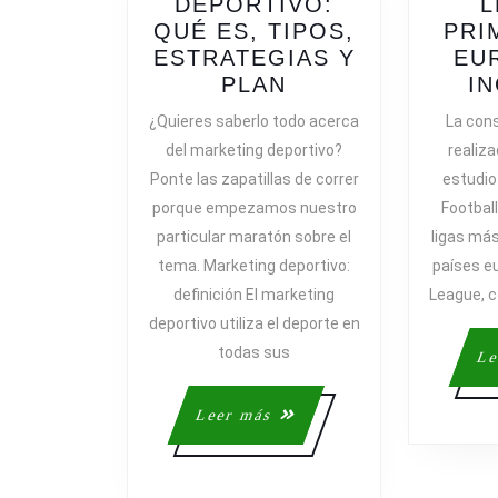
DEPORTIVO:
L
QUÉ ES, TIPOS,
PRI
ESTRATEGIAS Y
EU
MARKETING
PLAN
I
DEPORTIVO:
¿Quieres saberlo todo acerca
La cons
QUÉ
del marketing deportivo?
realiz
ES,
Ponte las zapatillas de correr
estudio
TIPOS,
porque empezamos nuestro
Football
ESTRATEGIAS
particular maratón sobre el
ligas má
Y
tema. Marketing deportivo:
países e
PLAN
definición El marketing
League, c
deportivo utiliza el deporte en
todas sus
Le
Leer
Leer más
más