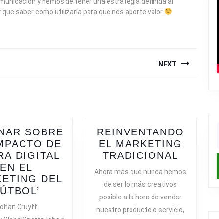
omunicación y hemos de tener una estrategia definida al
 que saber como utilizarla para que nos aporte valor
NEXT
Next
post:
NAR SOBRE
REINVENTANDO
f
IMPACTO DE
EL MARKETING
REINV
RA DIGITAL
TRADICIONAL
EL
EN EL
Ahora más que nunca hemos
MARKE
ETING DEL
de ser lo más creativos
WEBINAR
TRADI
FÚTBOL’
posible a la hora de vender
SOBRE
ohan Cruyff
nuestro producto o servicio,
‘EL