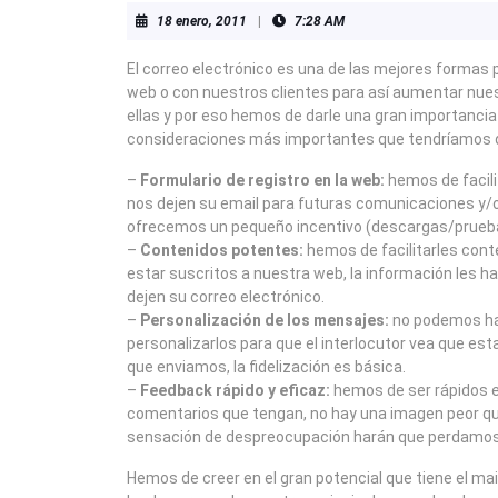
18
18 enero, 2011
|
7:28 AM
enero,
2011
El correo electrónico es una de las mejores formas 
web o con nuestros clientes para así aumentar nue
ellas y por eso hemos de darle una gran importanci
consideraciones más importantes que tendríamos q
–
Formulario de registro en la web:
hemos de facilit
nos dejen su email para futuras comunicaciones y/
ofrecemos un pequeño incentivo (descargas/prueba
–
Contenidos potentes:
hemos de facilitarles cont
estar suscritos a nuestra web, la información les ha
dejen su correo electrónico.
–
Personalización de los mensajes:
no podemos hac
personalizarlos para que el interlocutor vea que est
que enviamos, la fidelización es básica.
–
Feedback rápido y eficaz:
hemos de ser rápidos e
comentarios que tengan, no hay una imagen peor que
sensación de despreocupación harán que perdamos u
Hemos de creer en el gran potencial que tiene el ma