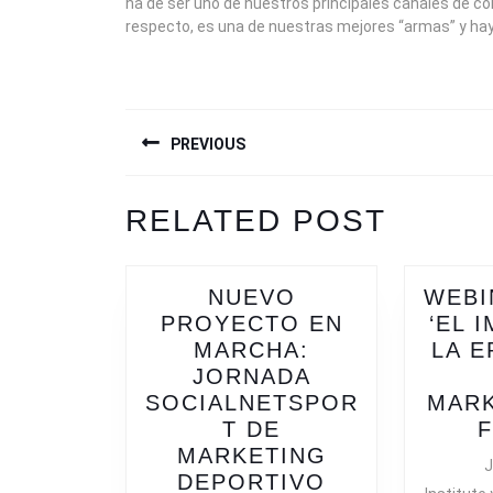
ha de ser uno de nuestros principales canales de c
respecto, es una de nuestras mejores “armas” y hay
NAVEGACIÓN
PREVIOUS
DE
ENTRADAS
Previous
RELATED POST
post:
NUEVO
WEBI
PROYECTO EN
‘EL 
MARCHA:
LA E
JORNADA
SOCIALNETSPOR
MARK
T DE
MARKETING
J
NUEVO
DEPORTIVO