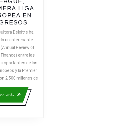
EAGUE,
MERA LIGA
ROPEA EN
LA
NGRESOS
PREMIER
ultora Deloitte ha
LEAGUE,
ado un interesante
PRIMERA
 (Annual Review of
LIGA
 Finance) entre las
EUROPEA
s importantes de los
EN
uropeos y la Premier
INGRESOS
on 2.500 millones de
Leer
er más
más