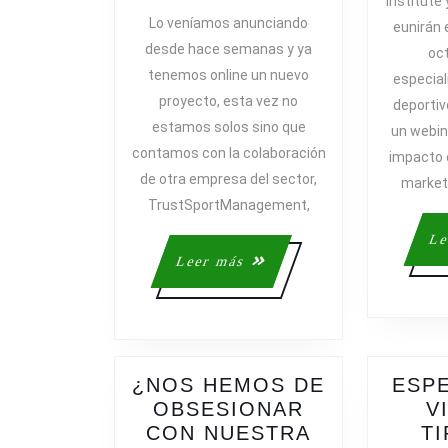
Institute
PROYECTO
Lo veníamos anunciando
eunirán 
EN
desde hace semanas y ya
oc
MARCHA:
tenemos online un nuevo
especial
JORNADA
proyecto, esta vez no
deportiv
SOCIALNETS
estamos solos sino que
DE
un webin
contamos con la colaboración
MARKETING
impacto d
DEPORTIVO
de otra empresa del sector,
marketi
TrustSportManagement,
Le
Leer
Leer más
más
¿NOS HEMOS DE
ESP
OBSESIONAR
V
CON NUESTRA
T