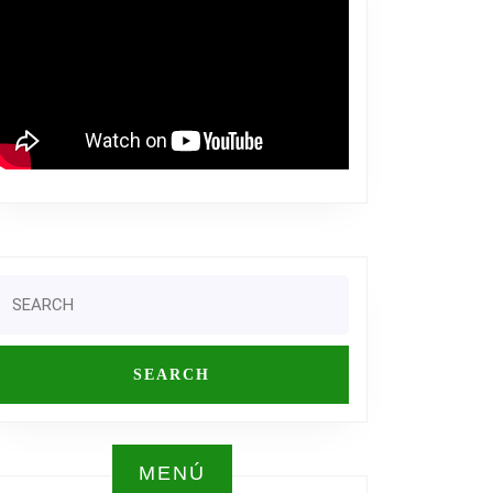
Search
or:
ENTANDO
TING
CIONAL
MENÚ