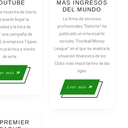
ESPECTACULAR
OUTUBE
MÁS INGRESOS
VIDEO
EL
DEL MUNDO
a muestra de hasta
DE
REAL
La firma de servicios
 puede llegar la
AR
TIPPEX
MADRID
profesionales “Deloitte” ha
vidad a la hora de
EN
SIGUE
publicado un interesante
ar una campaña de
YOUTUBE
SIENDO
estudio, “Football Money
d, la empresa Tippex
A
EL
League” en el que se analiza la
en práctica a través
CLUB
situación financiera de los
CON
de este
MÁS
Clubs más importantes de las
INGRES
ligas
Leer
er más
DEL
más
MUNDO
Leer
Leer más
más
 PREMIER