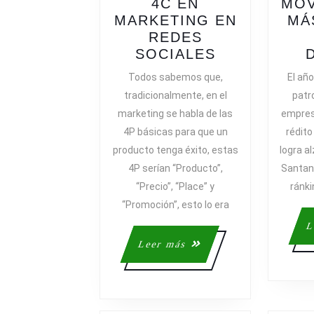
4C EN
MOV
MARKETING EN
MÁ
REDES
EL
SOCIALES
PASO
Todos sabemos que,
El añ
DE
tradicionalmente, en el
patro
LAS
marketing se habla de las
empres
4P
4P básicas para que un
rédito
A
producto tenga éxito, estas
logra a
LAS
4P serían “Producto”,
Santand
4C
EN
“Precio”, “Place” y
ránk
MARKETING
“Promoción”, esto lo era
EN
L
REDES
Leer
Leer más
SOCIALES
más