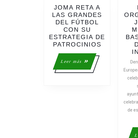
JOMA RETA A
LAS GRANDES
ORG
DEL FÚTBOL
CON SU
M
ESTRATEGIA DE
BA
JOMA
PATROCINIOS
RETA
I
A
Leer
Leer más
Den
LAS
más
Europea
GRANDES
celeb
DEL
FÚTBOL
ayunt
CON
celebra
SU
ESTRATEG
de e
DE
PATROCIN
L