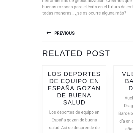
herramientas de geolocalización. Creemos que
buenas razones para el éxito en el futuro de e
todas maneras… ¿se os ocurre alguna más?
NAVEGACIÓN
PREVIOUS
DE
ENTRADAS
Previous
Next
RELATED POST
post:
post:
LOS DEPORTES
VU
DE EQUIPO EN
B
ESPAÑA GOZAN
DE BUENA
Vuel
LOS
SALUD
Drag
DEPORTES
Los deportes de equipo en
Barcelo
DE
España gozan de buena
día en 
EQUIPO
salud. Así se desprende de
años
EN