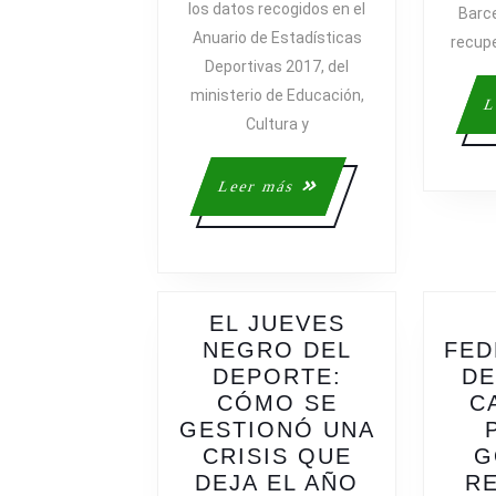
los datos recogidos en el
Barc
ESPAÑA
Anuario de Estadísticas
GOZAN
recupe
Deportivas 2017, del
DE
BUENA
ministerio de Educación,
L
SALUD
Cultura y
Leer
Leer más
más
EL JUEVES
NEGRO DEL
FED
DEPORTE:
DE
CÓMO SE
C
GESTIONÓ UNA
CRISIS QUE
G
DEJA EL AÑO
RE