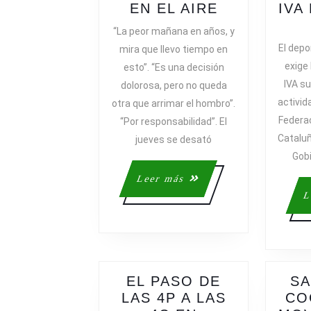
EL
EN EL AIRE
IVA
JUEVES
“La peor mañana en años, y
NEGRO
El depo
mira que llevo tiempo en
DEL
exige
esto”. “Es una decisión
DEPORTE:
IVA su
dolorosa, pero no queda
CÓMO
activid
otra que arrimar el hombro”.
SE
Federa
“Por responsabilidad”. El
GESTIONÓ
Cataluñ
UNA
jueves se desató
CRISIS
Gobi
QUE
Leer
Leer más
DEJA
más
L
EL
AÑO
EN
EL
AIRE
EL PASO DE
SA
LAS 4P A LAS
CO