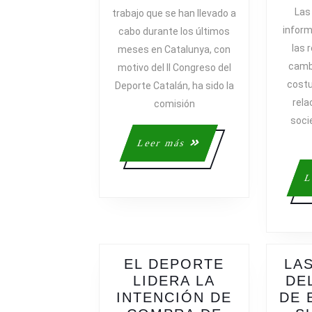
LA
Las
trabajo que se han llevado a
COMISIÓN
inform
cabo durante los últimos
DE
las 
meses en Catalunya, con
DEPORTE,
cambi
motivo del II Congreso del
EMPRESA
costu
Deporte Catalán, ha sido la
Y
rela
TURISMO
comisión
soci
Leer
Leer más
más
L
EL DEPORTE
LA
LIDERA LA
DE
INTENCIÓN DE
DE 