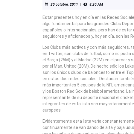
20
20 octubre, 2011
|
8:20 AM
octubre,
2011
Estar presentes hoy en día en las Redes Socia
algo fundamental para los grandes Clubs Deport
españoles o Internacionales, pero han de estar 
seguidores y aficionados y, hoy en día, son las 
Los Clubs más activos y con más seguidores, 
en Twitter, son clubs de fútbol, como no podía 
el Barça (25M) y el Madrid (22M) en el primer y
por el Man. United (20M). De hecho sólo los Lak
son los únicos clubs de baloncesto entre el T
en estas dos redes sociales. Destacan también
más importantes 5 equipos de la NFL americana
y los Boston Red Sox de béisbol americano. La I
representante de su deporte nacional el cricket,
integrantes de esta lista son mayoritariamente
europeos.
Evidentemente esta lista varía constantement
continuamente se van dando de alta y baja usu
pero las cifras de seguidores tan elevadas de l