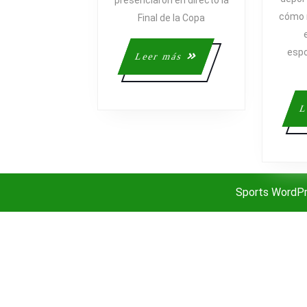
CRECIMIE
presenciaron en directo la
cómo m
Final de la Copa
espo
Leer
Leer más
más
L
Sports WordP