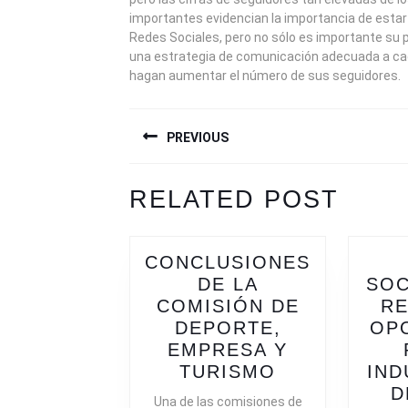
importantes evidencian la importancia de esta
Redes Sociales, pero no sólo es importante su 
una estrategia de comunicación adecuada a cad
hagan aumentar el número de sus seguidores.
NAVEGACIÓN
PREVIOUS
DE
ENTRADAS
Previous
Next
RELATED POST
post:
post:
CONCLUSIONES
DE LA
SOC
COMISIÓN DE
RE
DEPORTE,
OP
EMPRESA Y
CONCLUSIO
TURISMO
IND
DE
D
Una de las comisiones de