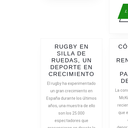
L
RUGBY EN
CÓ
SILLA DE
RUEDAS, UN
RE
DEPORTE EN
RUGBY
CRECIMIENTO
PA
EN
D
El rugby ha experimentado
SILLA
La cons
un gran crecimiento en
DE
McKi
España durante los últimos
RUEDAS,
recie
años, una muestra de ello
UN
que e
son los 25.000
DEPORTE
espectadores que
EN
deport