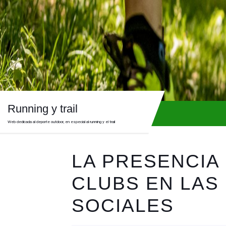
Skip
to
content
Skip
to
content
Running y trail
Web dedicada al deporte outdoor, en especial al running y el trail
LA PRESENCIA
CLUBS EN LAS
SOCIALES