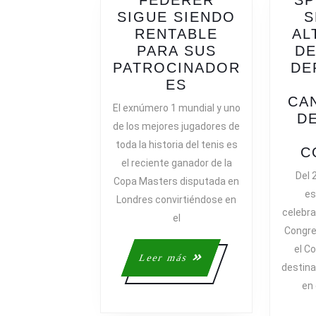
FEDERER
SP
SIGUE SIENDO
S
RENTABLE
AL
PARA SUS
DE
PATROCINADOR
DE
FEDERER
ES
SIGUE
CA
El exnúmero 1 mundial y uno
SIENDO
D
de los mejores jugadores de
RENTABLE
toda la historia del tenis es
PARA
C
el reciente ganador de la
SUS
Del 
Copa Masters disputada en
PATROCINADOR
es
Londres convirtiéndose en
celebra
el
Congres
el C
Leer
Leer más
destin
más
en 