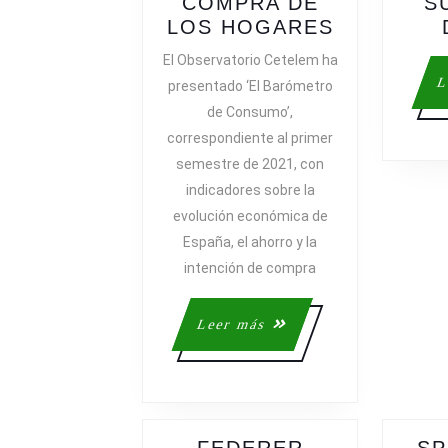
COMPRA DE
S
EL
LOS HOGARES
DEPORTE
El Observatorio Cetelem ha
LIDERA
L
presentado ‘El Barómetro
LA
de Consumo’,
INTENCIÓ
correspondiente al primer
DE
semestre de 2021, con
COMPRA
indicadores sobre la
DE
LOS
evolución económica de
HOGARES
España, el ahorro y la
intención de compra
Leer
Leer más
más