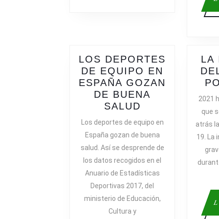
LOS DEPORTES
LA
DE EQUIPO EN
DE
ESPAÑA GOZAN
PO
DE BUENA
2021 h
LOS
SALUD
que s
DEPORTES
Los deportes de equipo en
atrás l
DE
España gozan de buena
19. La 
EQUIPO
salud. Así se desprende de
gra
EN
los datos recogidos en el
durant
ESPAÑA
Anuario de Estadísticas
GOZAN
Deportivas 2017, del
DE
BUENA
ministerio de Educación,
L
SALUD
Cultura y