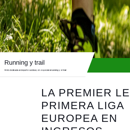
Skip
to
content
Skip
to
content
Running y trail
Web dedicada al deporte outdoor, en especial al running y el trail
LA PREMIER L
PRIMERA LIGA
EUROPEA EN