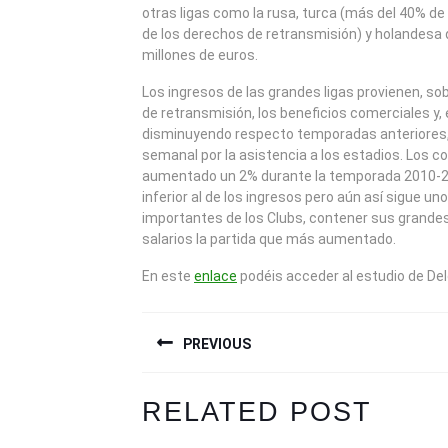
otras ligas como la rusa, turca (más del 40% de
de los derechos de retransmisión) y holandesa 
millones de euros.
Los ingresos de las grandes ligas provienen, s
de retransmisión, los beneficios comerciales y
disminuyendo respecto temporadas anteriores,
semanal por la asistencia a los estadios. Los co
aumentado un 2% durante la temporada 2010-
inferior al de los ingresos pero aún así sigue un
importantes de los Clubs, contener sus grandes 
salarios la partida que más aumentado.
En este
enlace
podéis acceder al estudio de Del
NAVEGACIÓN
PREVIOUS
DE
ENTRADAS
Previous
Next
RELATED POST
post:
post: