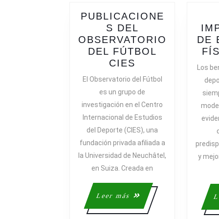
PUBLICACIONE
S DEL
IM
OBSERVATORIO
DE 
DEL FÚTBOL
FÍ
PUBLICACIONE
CIES
Los be
DEL
El Observatorio del Fútbol
depo
OBSERVATORI
es un grupo de
siem
DEL
investigación en el Centro
moder
FÚTBOL
Internacional de Estudios
evide
CIES
del Deporte (CIES), una
fundación privada afiliada a
predisp
la Universidad de Neuchâtel,
y mejo
en Suiza. Creada en
Leer
Leer más
L
más