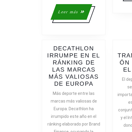
Leer
Leer más
más
DECATHLON
IRRUMPE EN EL
TRA
RÁNKING DE
ÓN 
LAS MARCAS
EL
MÁS VALIOSAS
El de
DECATHLO
DE EUROPA
se
IRRUMPE
Más deporte entre las
importa
EN
marcas más valiosas de
e
EL
Europa. Decathlon ha
conjun
RÁNKING
irrumpido este año en el
y el I
DE
ránking elaborado por Brand
LAS
dond
Finance, ocupando la