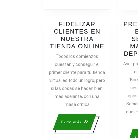
FIDELIZAR
PRE
CLIENTES EN
NUESTRA
S
FIDELIZA
TIENDA ONLINE
M
CLIENTE
DEP
Todos los comienzos
EN
Ayer po
cuestan y conseguir el
NUESTRA
en
primer cliente para tu tienda
TIENDA
(Bar
virtual es todo un logro, pero
ONLINE
ses
si las cosas se hacen bien,
apas
más adelante, con una
Socia
masa crítica
que e
Leer
Leer más
más
L