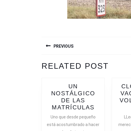
NAVEGACIÓN
PREVIOUS
DE
ENTRADAS
Previous
Next
RELATED POST
post:
post:
UN
CL
NOSTÁLGICO
VA
DE LAS
VO
UN
MATRÍCULAS
NOSTÁLGI
Uno que desde pequeño
LLe
DE
está acostumbrado a hacer
mereci
LAS