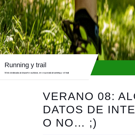
Skip
to
content
Skip
to
content
Running y trail
Web dedicada al deporte outdoor, en especial al running y el trail
VERANO 08: A
DATOS DE INT
O NO… ;)