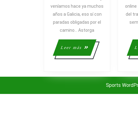
CETINA
veníamos hace ya muchos
online 
años a Galicia, eso sí con
del tr
paradas obligadas por el
sem
camino… Astorga
Leer
Leer más
L
más
Sports WordP