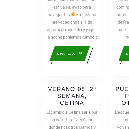
SEMANA,
estivales, aviso para
doming
GALICIA
navegantes
Empezaba
antes d
las vacaciones el 1 de
de Fr
agosto al mediodía y ya por
que i
la noche poníamos rumbo a
h
Leer
Leer más
L
más
VERANO 08: 2ª
PUE
SEMANA,
P
VERANO
CETINA
O
08:
El camino a Cetina sería por
Despué
2ª
la carretera “vieja” por
un
SEMANA,
donde nosotros íbamos y
volvem