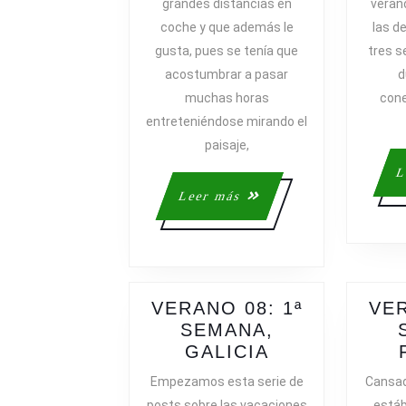
grandes distancias en
verano
MATRÍCUL
coche y que además le
las de
gusta, pues se tenía que
tres s
acostumbrar a pasar
d
muchas horas
cone
entreteniéndose mirando el
paisaje,
L
Leer
Leer más
más
VERANO 08: 1ª
VER
SEMANA,
VERANO
GALICIA
08:
Empezamos esta serie de
Cansad
1ª
posts sobre las vacaciones
está