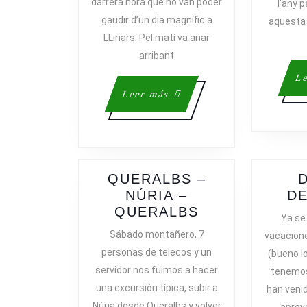
darrera hora que no van poder
l’any 
AMB
gaudir d’un dia magnífic a
aquesta 
ELS
LLinars. Pel matí va anar
AMICS
arribant
Le
Leer
Leer más
más
QUERALBS –
NÚRIA –
D
QUERALBS
QUERALBS
Ya se
–
Sábado montañero, 7
vacacion
NÚRIA
personas de telecos y un
(bueno l
–
servidor nos fuimos a hacer
tenemos
QUERALBS
una excursión típica, subir a
han veni
Núria desde Queralbs y volver
aprov