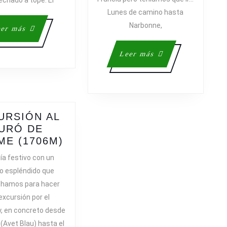
Lunes de camino hasta
Narbonne,
Leer
er más
más
Leer
Leer más
más
URSIÓN AL
URÓ DE
EXCURSIÓN
ME (1706M)
AL
ía festivo con un
TURÓ
o espléndido que
DE
chamos para hacer
L’HOME
excursión por el
(1706M)
, en concreto desde
(Avet Blau) hasta el