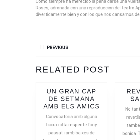
Como siempre ha merecido la pena darse una vuelta po
Roses, adronada con una reproducción del teatro Ap
divertidamente bien y con los que nos cansamos de 
NAVEGACIÓN
PREVIOUS
DE
ENTRADAS
Previous
RELATED POST
post:
UN GRAN CAP
REV
DE SETMANA
SA
UN
AMB ELS AMICS
No tan
GRAN
Convocatòria amb alguna
revetl
CAP
baixa i alta respecte l’any
també 
DE
passat i amb baixes de
bonica. 
SETMANA