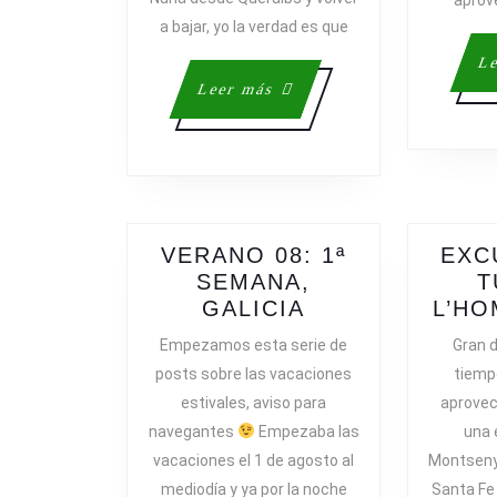
a bajar, yo la verdad es que
Le
Leer
Leer más
más
VERANO 08: 1ª
EXC
SEMANA,
T
VERANO
GALICIA
L’HO
08:
Empezamos esta serie de
Gran d
1ª
posts sobre las vacaciones
tiemp
SEMANA,
estivales, aviso para
aprove
GALICIA
navegantes
Empezaba las
una 
vacaciones el 1 de agosto al
Montseny
mediodía y ya por la noche
Santa Fe 