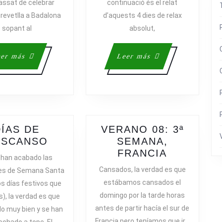
passat de celebrar
continuació és el relat
revetlla a Badalona
d’aquests 4 dies de relax
sopant al
absolut,
Leer
Leer
er más
Leer más
más
más
DÍAS DE
VERANO 08: 3ª
DÍAS
ESCANSO
SEMANA,
DE
VERANO
FRANCIA
 han acabado las
DESCANSO
08:
Cansados, la verdad es que
es de Semana Santa
3ª
estábamos cansados el
os días festivos que
SEMANA,
domingo por la tarde horas
), la verdad es que
FRANCIA
antes de partir hacía el sur de
do muy bien y se han
Francia pero teníamos que ir…
echado a tope. El