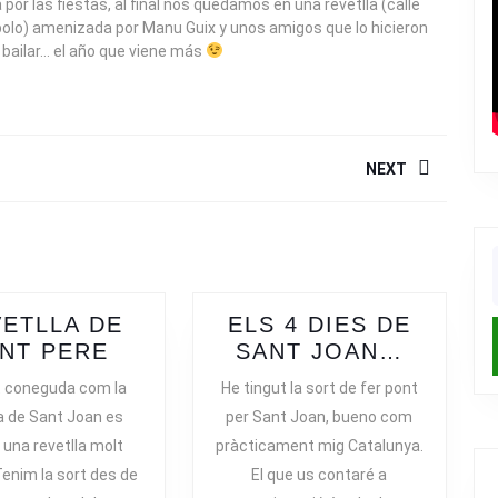
r las fiestas, al final nos quedamos en una revetlla (calle
olo) amenizada por Manu Guix y unos amigos que lo hicieron
bailar… el año que viene más
NEXT
Next
post:
f
ETLLA DE
ELS 4 DIES DE
REVETLLA
ELS
NT PERE
SANT JOAN…
DE
4
t coneguda com la
He tingut la sort de fer pont
SANT
DIES
la de Sant Joan es
per Sant Joan, bueno com
PERE
DE
una revetlla molt
pràcticament mig Catalunya.
SANT
Tenim la sort des de
El que us contaré a
JOAN…