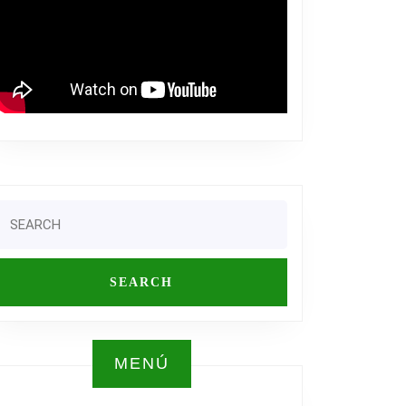
Search
or:
MENÚ