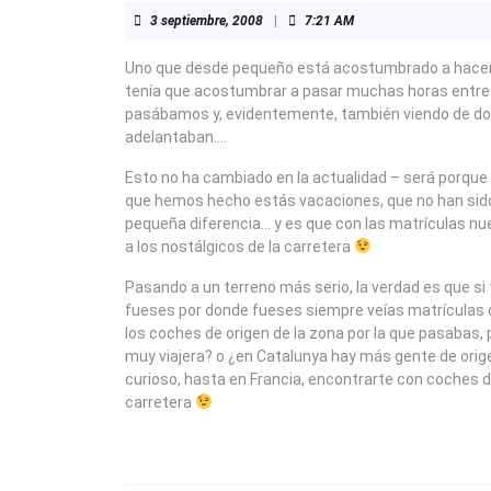
3
3 septiembre, 2008
|
7:21 AM
septiembre,
2008
Uno que desde pequeño está acostumbrado a hacer 
tenía que acostumbrar a pasar muchas horas entrete
pasábamos y, evidentemente, también viendo de do
adelantaban….
Esto no ha cambiado en la actualidad – será porque 
que hemos hecho estás vacaciones, que no han si
pequeña diferencia… y es que con las matrículas nu
a los nostálgicos de la carretera
Pasando a un terreno más serio, la verdad es que si t
fueses por donde fueses siempre veías matrículas de
los coches de origen de la zona por la que pasabas,
muy viajera? o ¿en Catalunya hay más gente de orig
curioso, hasta en Francia, encontrarte con coches d
carretera