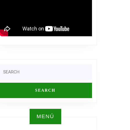
Search
or:
MENÚ