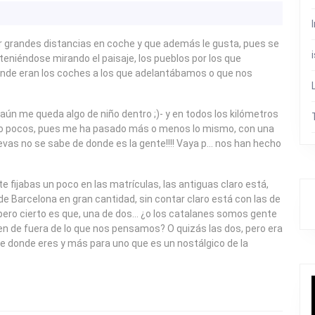
grandes distancias en coche y que además le gusta, pues se
niéndose mirando el paisaje, los pueblos por los que
nde eran los coches a los que adelantábamos o que nos
aún me queda algo de niño dentro ;)- y en todos los kilómetros
do pocos, pues me ha pasado más o menos lo mismo, con una
evas no se sabe de donde es la gente!!!! Vaya p… nos han hecho
e fijabas un poco en las matrículas, las antiguas claro está,
 Barcelona en gran cantidad, sin contar claro está con las de
 pero cierto es que, una de dos… ¿o los catalanes somos gente
en de fuera de lo que nos pensamos? O quizás las dos, pero era
e donde eres y más para uno que es un nostálgico de la