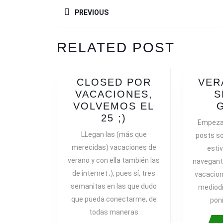
NAVEGACIÓN
PREVIOUS
DE
ENTRADAS
Previous
RELATED POST
post:
CLOSED POR
VER
VACACIONES,
S
VOLVEMOS EL
CLOSED
25 ;)
Empeza
POR
LLegan las (más que
posts so
VACACIONES,
merecidas) vacaciones de
estiv
VOLVEMOS
verano y con ella también las
navegan
EL
de internet ;), pues sí, tres
vacacion
25
semanitas en las que dudo
mediodí
;)
que pueda conectarme, de
pon
todas maneras