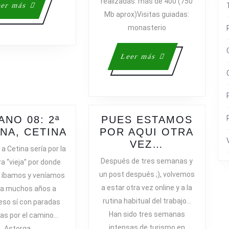
;)
realizadas: más de 400 (750
Leer
er más
Mb aprox)Visitas guiadas:
más
monasterio
Leer
Leer más
más
ANO 08: 2ª
PUES ESTAMOS
VERANO
NA, CETINA
POR AQUI OTRA
08:
PUES
VEZ…
 a Cetina sería por la
2ª
ESTAMOS
Después de tres semanas y
a “vieja” por donde
SEMANA,
POR
un post después ;), volvemos
 íbamos y veníamos
CETINA
AQUI
a estar otra vez online y a la
ya muchos años a
OTRA
rutina habitual del trabajo…
 eso sí con paradas
VEZ…
Han sido tres semanas
das por el camino…
intensas de turismo en
Astorga