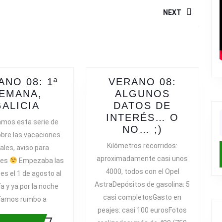
NEXT
Next
post:
ANO 08: 1ª
VERANO 08:
EMANA,
ALGUNOS
VERANO
GALICIA
DATOS DE
08:
INTERÉS… O
mos esta serie de
f
1ª
VERANO
NO… ;)
bre las vacaciones
SEMANA,
08:
Kilómetros recorridos:
ales, aviso para
GALICIA
ALGUNOS
aproximadamente casi unos
tes
Empezaba las
DATOS
4000, todos con el Opel
es el 1 de agosto al
DE
AstraDepósitos de gasolina: 5
a y ya por la noche
INTERÉS…
casi completosGasto en
O
íamos rumbo a
peajes: casi 100 eurosFotos
NO…