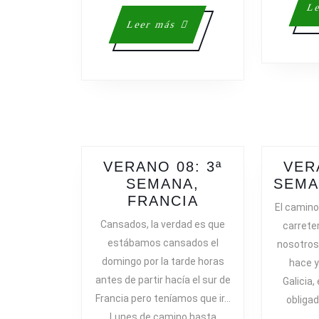
Le
Leer
Leer más
más
VERANO 08: 3ª
VER
SEMANA,
SEMA
VERANO
FRANCIA
El camino
08:
Cansados, la verdad es que
carreter
3ª
estábamos cansados el
nosotros
SEMANA,
domingo por la tarde horas
hace 
FRANCIA
antes de partir hacía el sur de
Galicia,
Francia pero teníamos que ir…
obliga
Lunes de camino hasta