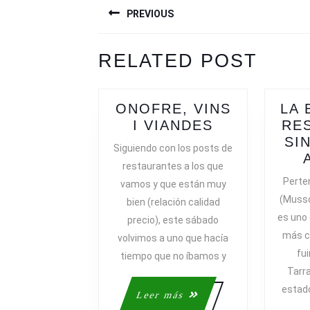
PREVIOUS
DE
ENTRADAS
Previous
Next
RELATED POST
post:
post:
ONOFRE, VINS
LA 
ONOFRE,
I VIANDES
RE
VINS
SI
Siguiendo con los posts de
I
restaurantes a los que
VIANDES
Perte
vamos y que están muy
(Musso
bien (relación calidad
es uno
precio), este sábado
más c
volvimos a uno que hacía
fu
tiempo que no íbamos y
Tarra
estado
Leer
Leer más
más