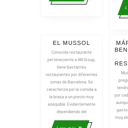
L
EL
EL MUSSOL
MÁ
MUSSOL
BEN
Conocido restaurante
perteneciente a AN Group,
RES
tiene bastantes
Muc
restaurantes por diferentes
preg
zonas de Barcelona. Se
tendr
caracteriza por la comida a
por cad
la brasa a un precio muy
aunqu
asequible. Evidentemente
gasto
dependiendo del
muy el
Leer
Leer más