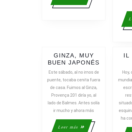
más
L
GINZA, MUY
IL
GINZA,
BUEN JAPONÉS
MUY
Este sábado, al no irnos de
Hoy, 
BUEN
puente, tocaba cenita fuera
mundia
JAPONÉS
de casa. Fuimos al Ginza,
escr
Provença 201 diría yo, al
res
lado de Balmes. Antes solía
situado
ir mucho y ahora más
esquin
ha co
Leer
Leer más