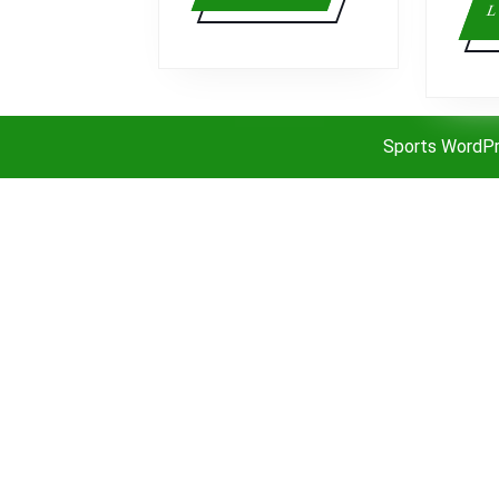
más
L
Sports WordP