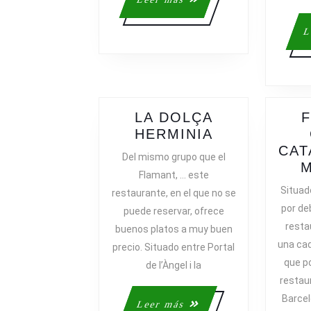
más
L
LA DOLÇA
F
LA
HERMINIA
DOLÇA
CAT
Del mismo grupo que el
HERMINIA
Flamant, … este
Situad
restaurante, en el que no se
por de
puede reservar, ofrece
resta
buenos platos a muy buen
una ca
precio. Situado entre Portal
que p
de l’Àngel i la
restau
Barcel
Leer
Leer más