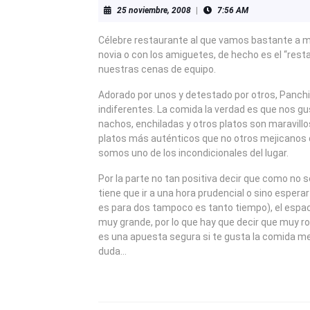
25
25 noviembre, 2008
|
7:56 AM
noviembre,
2008
Célebre restaurante al que vamos bastante a m
novia o con los amiguetes, de hecho es el “resta
nuestras cenas de equipo.
Adorado por unos y detestado por otros, Panch
indiferentes. La comida la verdad es que nos g
nachos, enchiladas y otros platos son maravill
platos más auténticos que no otros mejicanos d
somos uno de los incondicionales del lugar.
Por la parte no tan positiva decir que como no 
tiene que ir a una hora prudencial o sino esperar 
es para dos tampoco es tanto tiempo), el espa
muy grande, por lo que hay que decir que muy ro
es una apuesta segura si te gusta la comida me
duda…
NAVEGACIÓN