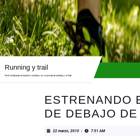
Skip
to
content
Skip
to
content
Running y trail
Web dedicada al deporte outdoor, en especial al running y el trail
ESTRENANDO 
DE DEBAJO DE 
22
22 marzo, 2010
|
7:51 AM
marzo,