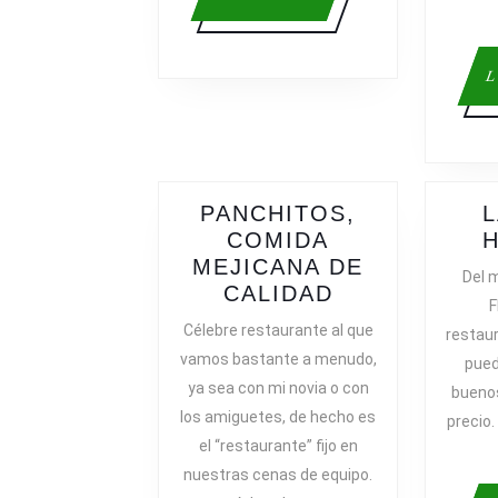
más
L
PANCHITOS,
L
COMIDA
H
MEJICANA DE
Del 
PANCHITOS,
CALIDAD
F
COMIDA
Célebre restaurante al que
restaur
MEJICANA
vamos bastante a menudo,
pued
DE
ya sea con mi novia o con
buenos
CALIDAD
los amiguetes, de hecho es
precio.
el “restaurante” fijo en
nuestras cenas de equipo.