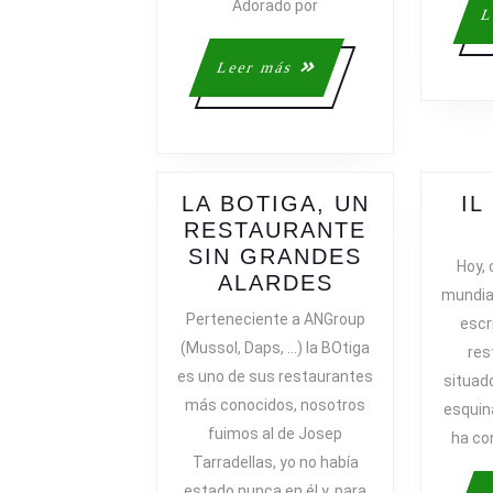
Adorado por
L
Leer
Leer más
más
LA BOTIGA, UN
IL
RESTAURANTE
SIN GRANDES
Hoy, 
LA
ALARDES
mundia
BOTIGA,
Perteneciente a ANGroup
escr
UN
(Mussol, Daps, …) la BOtiga
res
RESTAURAN
es uno de sus restaurantes
situado
SIN
más conocidos, nosotros
esquin
GRANDES
fuimos al de Josep
ALARDES
ha co
Tarradellas, yo no había
estado nunca en él y, para