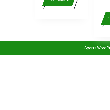
más
L
Sports WordP