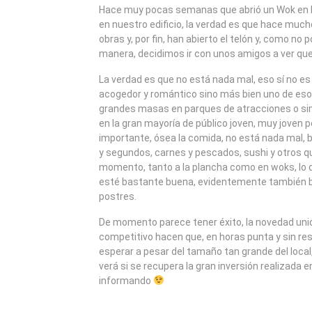
2010
Hace muy pocas semanas que abrió un Wok en 
en nuestro edificio, la verdad es que hace mu
obras y, por fin, han abierto el telón y, como no 
manera, decidimos ir con unos amigos a ver que
La verdad es que no está nada mal, eso sí no e
acogedor y romántico sino más bien uno de es
grandes masas en parques de atracciones o simi
en la gran mayoría de público joven, muy joven p
importante, ósea la comida, no está nada mal, b
y segundos, carnes y pescados, sushi y otros qu
momento, tanto a la plancha como en woks, lo 
esté bastante buena, evidentemente también bu
postres.
De momento parece tener éxito, la novedad uni
competitivo hacen que, en horas punta y sin re
esperar a pesar del tamaño tan grande del local
verá si se recupera la gran inversión realizada e
informando