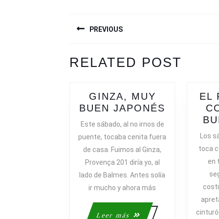
NAVEGACIÓN
PREVIOUS
DE
ENTRADAS
Previous
Next
RELATED POST
post:
post:
GINZA, MUY
EL
GINZA,
BUEN JAPONÉS
C
MUY
BU
Este sábado, al no irnos de
BUEN
Los s
puente, tocaba cenita fuera
JAPONÉS
toca c
de casa. Fuimos al Ginza,
en 
Provença 201 diría yo, al
se
lado de Balmes. Antes solía
cost
ir mucho y ahora más
apret
cintur
Leer
Leer más