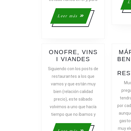
L
Leer
Leer más
más
ONOFRE, VINS
MÁ
ONOFRE,
I VIANDES
BEN
VINS
Siguiendo con los posts de
I
RES
restaurantes a los que
VIANDES
Muc
vamos y que están muy
preg
bien (relación calidad
tendr
precio), este sábado
por cad
volvimos a uno que hacía
aunqu
tiempo que no íbamos y
gasto
muy el
Leer
Leer más