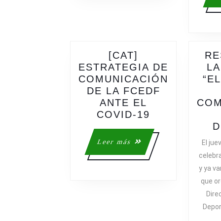
[CAT]
RE
ESTRATEGIA DE
LA
COMUNICACIÓN
“E
DE LA FCEDF
ANTE EL
COM
[CAT]
COVID-19
ESTRATEGIA
D
DE
Leer
Leer más
El jue
COMUNICAC
más
celebr
DE
y ya va
LA
que or
FCEDF
Dire
ANTE
Depor
EL
COVID-