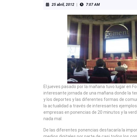
25
25 abril, 2012
|
7:07 AM
abril,
2012
El jueves pasado por la mañana tuvo lugar en Fo
interesante jornada de una mañana donde la tem
y los deportes y las diferentes formas de comu
la actualidad a través de interesantes ejemplos
empresas en ponencias de 20 minutos y la verd
nada mal.
De las diferentes ponencias destacaría la impor
medios digitales por parte de casi todos los c