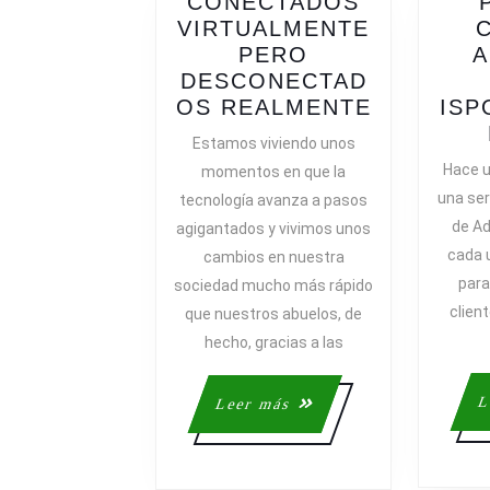
CONECTADOS
VIRTUALMENTE
PERO
DESCONECTAD
CONECT
OS REALMENTE
ISP
VIRTUAL
Estamos viviendo unos
PERO
Hace u
momentos en que la
DESCON
una ser
tecnología avanza a pasos
REALMEN
de Ad
agigantados y vivimos unos
cada u
cambios en nuestra
para
sociedad mucho más rápido
clien
que nuestros abuelos, de
hecho, gracias a las
L
Leer
Leer más
más