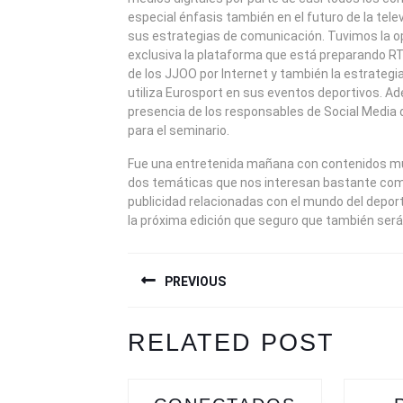
especial énfasis también en el futuro de la telev
sus estrategias de comunicación. Tuvimos la o
exclusiva la plataforma que está preparando R
de los JJOO por Internet y también la estrateg
utiliza Eurosport en sus eventos deportivos. 
presencia de los responsables de Social Media d
para el seminario.
Fue una entretenida mañana con contenidos mu
dos temáticas que nos interesan bastante com
publicidad relacionadas con el mundo del depor
la próxima edición que seguro que también ser
NAVEGACIÓN
PREVIOUS
DE
ENTRADAS
Previous
Next
RELATED POST
post:
post: