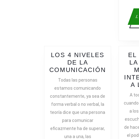
19
L
LOS 4 NIVELES
EL
DE LA
LA
LOS
COMUNICACIÓN
M
4
INT
Todas las personas
NIVELES
A
estamos comunicando
DE
A to
constantemente, ya sea de
LA
cuando
forma verbal o no verbal, la
COMUNIC
a lo
teoría dice que una persona
escuch
para comunicar
de hace
eficazmente ha de superar,
el pod
una a una, las