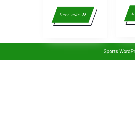
L
Leer
Leer más
más
Sports WordP