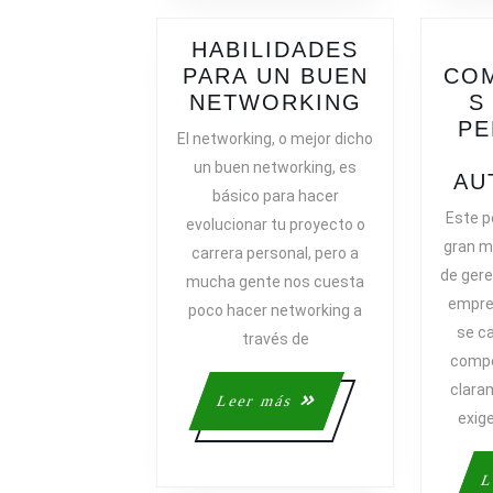
HABILIDADES
PARA UN BUEN
CO
HABILIDA
NETWORKING
S
PARA
PE
El networking, o mejor dicho
UN
un buen networking, es
BUEN
AU
básico para hacer
NETWORK
Este p
evolucionar tu proyecto o
gran ma
carrera personal, pero a
de gere
mucha gente nos cuesta
empre
poco hacer networking a
se ca
través de
compe
clara
Leer
Leer más
exige
más
L