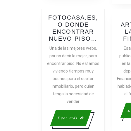
FOTOCASA.ES,
O DONDE
AR
ENCONTRAR
L
FOTOCASA
NUEVO PISO…
F
O
Una de las mejores webs,
Est
DONDE
por no decir la mejor, para
public
ENCONTR
encontrar piso. No estamos
en l
NUEVO
viviendo tiempos muy
dep
PISO…
buenos para el sector
Financi
inmobiliario, pero quien
hablado
tenga la necesidad de
el f
vender
L
Leer
Leer más
más