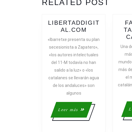
RELATED POST
post:
post:
LIBERTADDIGIT
F
LIBERTADDIG
AL.COM
TA
C
«Ibarretxe presenta su plan
Una de
secesionista a Zapatero»,
más
«los autores intelectuales
mundo 
del 11-M todavía no han
más de
salido a la luz» o «los
el 
catalanes se llevarán agua
catalán
de los andaluces» son
algunos
L
Leer
Leer más
más