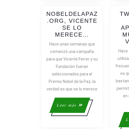
NOBELDELAPAZ
TW
.ORG, VICENTE
SE LO
AP
NOBELDELA
MERECE…
M
VICENTE
Hace unas semanas que
SE
Hace 
comenzó una campaña
LO
utiliz
para que Vicente Ferrer y su
MERECE…
frecue
Fundación fueran
es q
seleccionados para el
bastant
Premio Nobel de la Paz, la
permite
verdad es que se lo merece
en 
Leer
Leer más
más
L