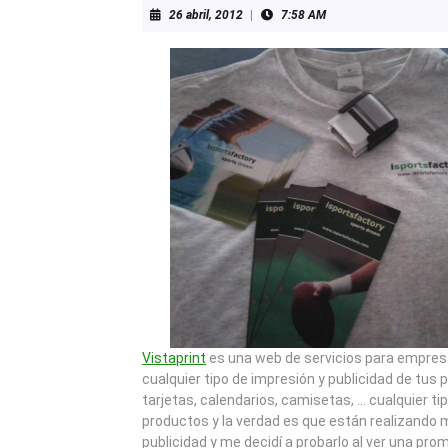
26
26 abril, 2012
|
7:58 AM
abril,
2012
Vistaprint
es una web de servicios para empresa
cualquier tipo de impresión y publicidad de tus 
tarjetas, calendarios, camisetas, … cualquier ti
productos y la verdad es que están realizand
publicidad y me decidí a probarlo al ver una pr