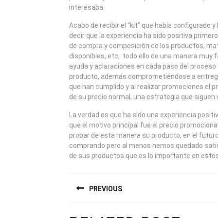
interesaba.
Acabo de recibir el “kit” que había configurado y
decir que la experiencia ha sido positiva primer
de compra y composición de los productos, mat
disponibles, etc, todo ello de una manera muy fác
ayuda y aclaraciones en cada paso del proceso
producto, además comprometiéndose a entregar
que han cumplido y al realizar promociones el 
de su precio normal, una estrategia que siguen 
La verdad es que ha sido una experiencia positiva
que el motivo principal fue el precio promocional
probar de esta manera su producto, en el futu
comprando pero al menos hemos quedado satis
de sus productos que es lo importante en estos
NAVEGACIÓN
PREVIOUS
DE
ENTRADAS
Previous
Next