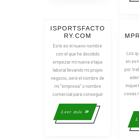
ISPORTSFACTO
ISPORTSFAC
RY.COM
MP
Este es el nuevo nombre
Los q
con el que he decidido
en est
empezar mi nueva etapa
por tra
laboral llevando mi propio
ade
negocio, será el nombre de
inquie
mi “empresa” o nombre
cosas 
comercial para conseguir
Leer
Leer más
más
L