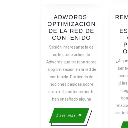
ADWORDS:
REM
OPTIMIZACIÓN
DE LA RED DE
ES
ADWORDS:
CONTENIDO
OPTIMIZAC
Sesión interesante la de
DE
O
este curso online de
LA
¿Algun
Adwords que trataba sobre
RED
senti
la optimización en la red de
DE
banne
contenido. Partiendo de
CONTENID
¿Has 
nociones básicas sobre
seg
esta red, posteriormente
apa
han enseñado alguna
relaci
visita
Leer
Leer más
más