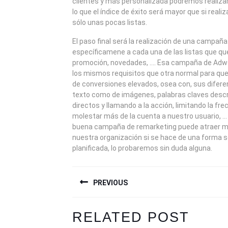
clientes y más personalizada podremos realiz
lo que el índice de éxito será mayor que si real
sólo unas pocas listas.
El paso final será la realización de una campaña
específicamene a cada una de las listas que q
promoción, novedades, …. Esa campaña de Adwo
los mismos requisitos que otra normal para qu
de conversiones elevados, osea con, sus difere
texto como de imágenes, palabras claves descr
directos y llamando a la acción, limitando la fr
molestar más de la cuenta a nuestro usuario, 
buena campaña de remarketing puede atraer m
nuestra organización si se hace de una forma
planificada, lo probaremos sin duda alguna.
NAVEGACIÓN
PREVIOUS
DE
ENTRADAS
Previous
Next
RELATED POST
post:
post: