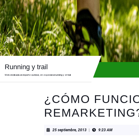
Skip
to
content
Skip
to
content
Running y trail
Web dedicada al deporte outdoor, en especial al running y el trail
¿CÓMO FUNCIO
REMARKETING? 
25
25 septiembre, 2013
|
9:23 AM
septiembre,