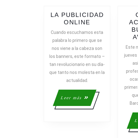
LA PUBLICIDAD
LA
ONLINE
AC
PUBLICIDAD
B
Cuando escuchamos esta
ONLINE
A
palabra lo primero que se
Este m
nos viene a la cabeza son
jueves
los banners, este formato –
as
tan revolucionario en su día-
profes
que tanto nos molesta en la
ocas
actualidad.
primer
que
Leer
Leer más
Bar
más
L