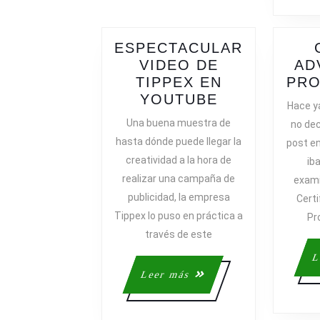
ESPECTACULAR
VIDEO DE
AD
TIPPEX EN
PRO
ESPECTACU
YOUTUBE
Hace y
VIDEO
Una buena muestra de
no dec
DE
hasta dónde puede llegar la
post en
TIPPEX
creatividad a la hora de
ib
EN
realizar una campaña de
exami
YOUTUBE
publicidad, la empresa
Cert
Tippex lo puso en práctica a
Pr
través de este
L
Leer
Leer más
más