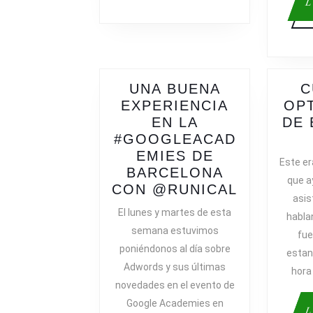
L
UNA BUENA
C
EXPERIENCIA
OPT
EN LA
DE 
#GOOGLEACAD
EMIES DE
Este era
BARCELONA
que a
UNA
CON @RUNICAL
asis
BUENA
El lunes y martes de esta
habla
EXPERIE
semana estuvimos
fue
EN
poniéndonos al día sobre
estan
LA
Adwords y sus últimas
#GOOGLE
hora
novedades en el evento de
DE
Google Academies en
BARCELO
L