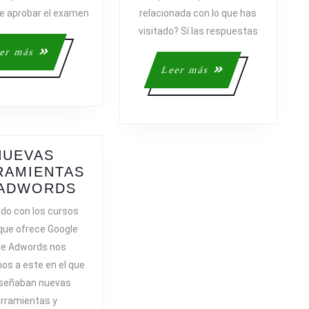
ADVERTISING
ue aprobar el examen
relacionada con lo que has
PROFESSIONAL)
visitado? Sí las respuestas
Leer
er más
más
Leer
Leer más
más
NUEVAS
RAMIENTAS
NUEVAS
 ADWORDS
HERRAMIENTAS
ndo con los cursos
DE
 que ofrece Google
ADWORDS
re Adwords nos
s a este en el que
nseñaban nuevas
rramientas y