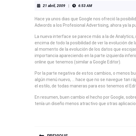
21
21 abril, 2009
|
6:53 AM
abril,
2009
Hace ya unos dias que Google nos ofreció la posibili
Adwords a los Profesional Advertising, ahora ya la 
La nueva interface se parece más a la de Analytics,
encima de todo la posibilidad de ver la evolución de
al momento de la evolución de los datos que escoja
importancia apareciendo en la parte izquierda infer
online que tenemos (similar a Google Editor).
Por la parte negativa de estos cambios, o menos buen
algún menú nuevo, … hace que no se navegue tan ráp
el estilo, de todas maneras para eso tenemos el Edito
En resumen, buen cambio el hecho por Google, sobre
tenía un diseño menos atractivo que otras aplicaci
NAVEGACIÓN