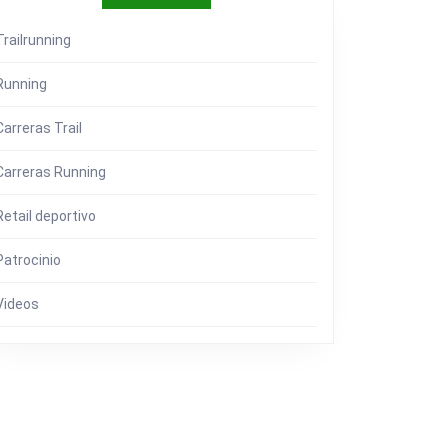
Trailrunning
Running
Carreras Trail
Carreras Running
Retail deportivo
Patrocinio
ETING,
Videos
GIA
S