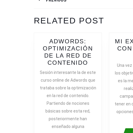
PREVIOUS
DE
ENTRADAS
Previous
RELATED POST
post:
ADWORDS:
MI E
OPTIMIZACIÓN
CON
DE LA RED DE
ADWORDS:
CONTENIDO
Una vez
OPTIMIZACI
Sesión interesante la de este
los objet
DE
curso online de Adwords que
es la m
LA
trataba sobre la optimización
real
RED
en la red de contenido.
campa
DE
Partiendo de nociones
tener en 
CONTENIDO
básicas sobre esta red,
opcione
posteriormente han
enseñado alguna