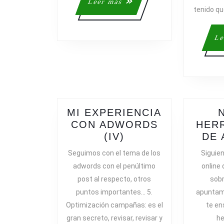
Leer
Leer más
tenido q
más
Le
MI EXPERIENCIA
CON ADWORDS
HER
MI
(IV)
DE
EXPERIENCIA
Seguimos con el tema de los
Siguie
CON
adwords con el penúltimo
online
ADWORDS
post al respecto, otros
sob
(IV)
puntos importantes… 5.
apuntamo
Optimización campañas: es el
te e
gran secreto, revisar, revisar y
he