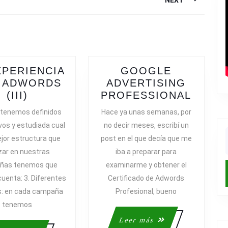
NEXT
Next
post:
XPERIENCIA
GOOGLE
 ADWORDS
ADVERTISING
MI
GOOG
(III)
PROFESSIONAL
EXPERIENCIA
ADVER
 tenemos definidos
Hace ya unas semanas, por
ÓN
CON
PROF
ivos y estudiada cual
no decir meses, escribí un
ADWORDS
ejor estructura que
post en el que decía que me
(III)
f
izar en nuestras
iba a preparar para
ñas tenemos que
examinarme y obtener el
cuenta: 3. Diferentes
Certificado de Adwords
s: en cada campaña
Profesional, bueno
tenemos
Leer
Leer más