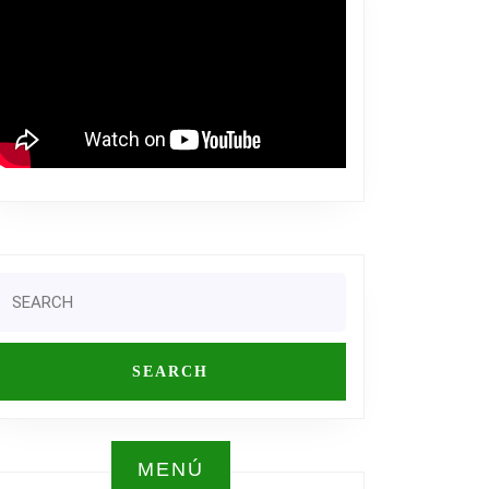
LE
TISING
ESSIONAL
Search
or:
MENÚ