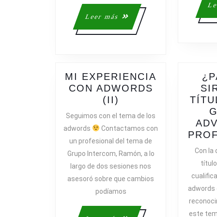
Le
Leer
Leer más
más
MI EXPERIENCIA
¿P
CON ADWORDS
SI
MI
(II)
TÍTU
EXPERIENCIA
Seguimos con el tema de los
CON
ADV
adwords
Contactamos con
ADWORDS
PROF
un profesional del tema de
(II)
Con la
Grupo Intercom, Ramón, a lo
títu
largo de dos sesiones nos
cualific
asesoró sobre que cambios
adwords 
podíamos
reconoci
este tem