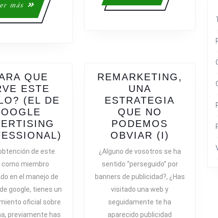
más
Leer
er más
más
ARA QUE
REMARKETING,
RVE ESTE
UNA
LO? (EL DE
ESTRATEGIA
GOOGLE
QUE NO
ERTISING
PODEMOS
¿PARA
REMARK
ESSIONAL)
OBVIAR (I)
QUE
UNA
 obtención de este
¿Alguno de vosotros se ha
SIRVE
ESTRATE
lo como miembro
sentido “perseguido” por
ESTE
QUE
ado en el manejo de
banners de publicidad?, ¿Has
TÍTULO?
NO
de google, tienes un
visitado una web y
(EL
PODEMO
miento oficial sobre
seguidamente te ha
DE
OBVIAR
a, previamente has
aparecido publicidad
GOOGLE
(I)