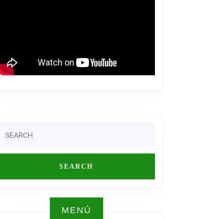
,
A
Search
or:
AR
MENÚ