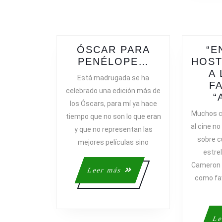
ÓSCAR PARA
“E
ÓSCAR
PENÉLOPE…
HOST
PARA
A
Está madrugada se ha
PENÉLOPE…
F
celebrado una edición más de
“
los Óscars, para mí ya hace
Muchos cr
tiempo que no son lo que eran
al cine n
y que no representan las
sobre cu
mejores películas sino
estrel
Cameron y
Leer
Leer más
como fav
más
Le