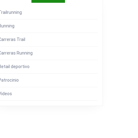
Trailrunning
Running
Carreras Trail
Carreras Running
Retail deportivo
…
Patrocinio
Videos