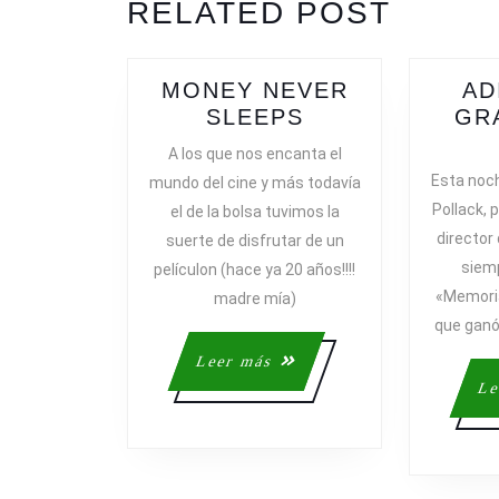
RELATED POST
post:
MONEY NEVER
AD
MONEY
SLEEPS
GR
NEVER
A los que nos encanta el
SLEEPS
Esta noc
mundo del cine y más todavía
Pollack, 
el de la bolsa tuvimos la
director
suerte de disfrutar de un
siemp
películon (hace ya 20 años!!!!
«Memoria
madre mía)
que ganó
Leer
Leer más
más
Le