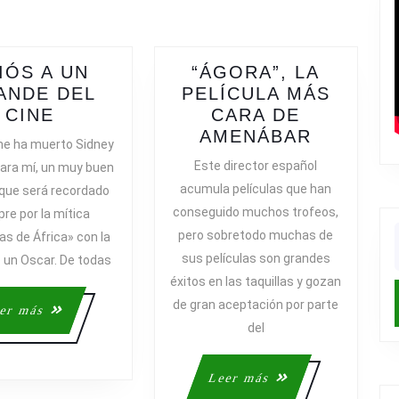
post:
IÓS A UN
“ÁGORA”, LA
ANDE DEL
PELÍCULA MÁS
ADIÓS
CINE
CARA DE
A
“ÁGORA”
AMENÁBAR
he ha muerto Sidney
UN
LA
Este director español
para mí, un muy buen
GRANDE
PELÍCUL
acumula películas que han
 que será recordado
DEL
MÁS
conseguido muchos trofeos,
re por la mítica
CINE
CARA
pero sobretodo muchas de
s de África» con la
DE
f
sus películas son grandes
 un Oscar. De todas
AMENÁB
éxitos en las taquillas y gozan
de gran aceptación por parte
Leer
er más
del
más
Leer
Leer más
más