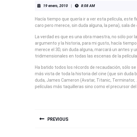
19
19 enero, 2010
|
8:08 AM
enero,
2010
Hacía tiempo que quería ir a ver esta película, est
caro pero merece, sin duda alguna, la pena), sala de c
La verdad es que es una obra maestra, no sólo por la
argumento y la historia, para mi gusto, hacía tiempo
merece el 3D, sin duda alguna, marcará un antes y un
tridimensionales en todas las escenas de la película
Ha batido todos los récords de recaudación, sólo se
más vista de toda la historia del cine (que sin dud
duda, James Cameron (Avatar, Titanic, Terminator, …)
películas más taquilleras sino como el precursor del 
NAVEGACIÓN
PREVIOUS
DE
ENTRADAS
Previous