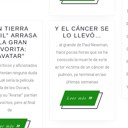
N TIERRA
Y EL CÁNCER SE
Y
IL” ARRASA
LO LLEVÓ…
EL
 LA GRAN
… al grande de Paul Newman,
CÁNCER
AVORITA:
hace pocas horas que se ha
“EN
SE
AVATAR”
conocido la muerte de este
TIERRA
LO
íticos y aficionados
actor víctima de un cáncer de
HOSTIL”
LLEVÓ
o tenían ninguna duda
pulmón, ya terminal en las
ARRASA
ál sería la película
últimas semanas
A
la de los Oscars,
LA
 su “Avatar” partían
GRAN
Leer
Leer más
oritos, pero al final
FAVORITA:
más
“AVATAR”
de
Leer
er más