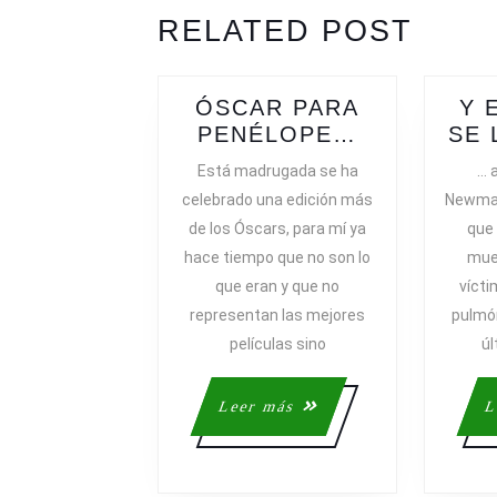
ENTRADAS
Previous
Next
RELATED POST
post:
post:
ÓSCAR PARA
Y 
ÓSCAR
PENÉLOPE…
SE 
PARA
Está madrugada se ha
… 
PENÉLOP
celebrado una edición más
Newman
de los Óscars, para mí ya
que 
hace tiempo que no son lo
mue
que eran y que no
vícti
representan las mejores
pulmón
películas sino
ú
Leer
Leer más
L
más