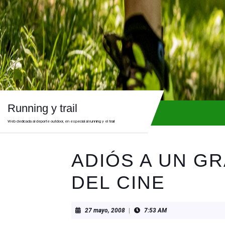
Skip
to
content
Skip
to
content
Running y trail
Web dedicada al deporte outdoor, en especial al running y el trail
ADIÓS A UN G
DEL CINE
27
27 mayo, 2008
|
7:53 AM
mayo,