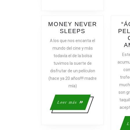
MONEY NEVER
“Á
MONEY
SLEEPS
PE
NEVER
A los que nos encanta el
SLEEPS
A
mundo del cine y más
Este
todavía el de la bolsa
acumul
tuvimos la suerte de
con
disfrutar de un películon
trofe
(hace ya 20 años!!!! madre
mucha
mía)
son gr
taqui
Leer
Leer más
acept
más
L