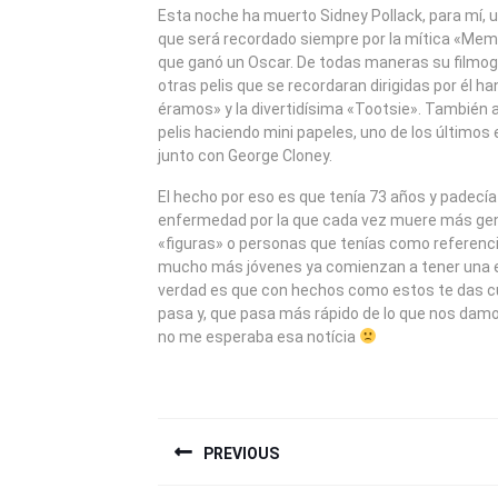
2008
Esta noche ha muerto Sidney Pollack, para mí, 
que será recordado siempre por la mítica «Memo
que ganó un Oscar. De todas maneras su filmog
otras pelis que se recordaran dirigidas por él h
éramos» y la divertidísima «Tootsie». También
pelis haciendo mini papeles, uno de los últimos
junto con George Cloney.
El hecho por eso es que tenía 73 años y padecía
enfermedad por la que cada vez muere más gent
«figuras» o personas que tenías como referen
mucho más jóvenes ya comienzan a tener una e
verdad es que con hechos como estos te das c
pasa y, que pasa más rápido de lo que nos dam
no me esperaba esa notícia
NAVEGACIÓN
PREVIOUS
DE