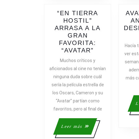
“EN TIERRA
AVA
HOSTIL”
A
ARRASA A LA
DES
GRAN
FAVORITA:
Hacía t
“EN
“AVATAR”
ver est
TIERRA
Muchos críticos y
semana
HOSTIL”
aficionados al cine no tenían
adem
ARRASA
ninguna duda sobre cuál
más ca
A
sería la película estrella de
LA
los Oscars, Cameron y su
GRAN
“Avatar” partían como
FAVORITA:
L
“AVATAR”
favoritos, pero al final de
Leer
Leer más
más