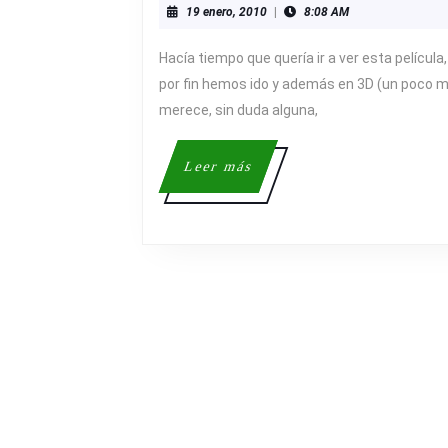
19
19 enero, 2010
|
8:08 AM
enero,
2010
Hacía tiempo que quería ir a ver esta películ
por fin hemos ido y además en 3D (un poco 
merece, sin duda alguna,
Leer
Leer más
más