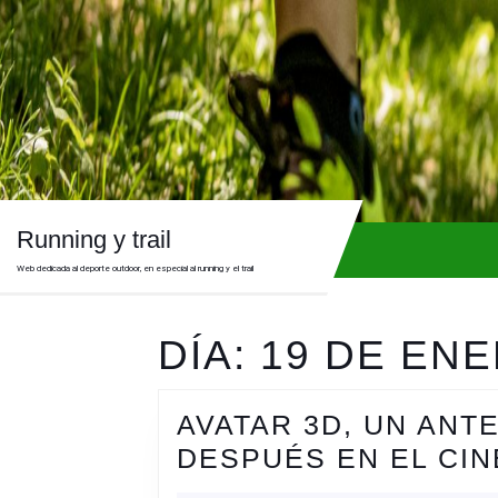
Skip
to
content
Skip
to
content
Running y trail
Web dedicada al deporte outdoor, en especial al running y el trail
DÍA:
19 DE ENE
AVATAR 3D, UN ANT
DESPUÉS EN EL CI