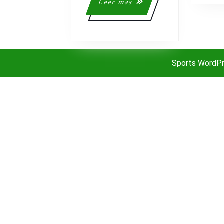
Leer
Leer más
más
Sports WordP