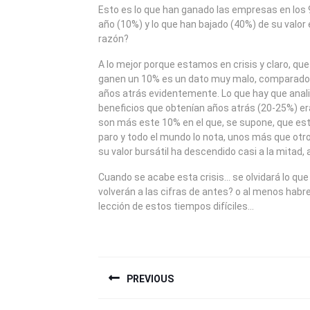
2008
Esto es lo que han ganado las empresas en los
año (10%) y lo que han bajado (40%) de su valor
razón?
A lo mejor porque estamos en crisis y claro, q
ganen un 10% es un dato muy malo, comparado
años atrás evidentemente. Lo que hay que analiz
beneficios que obtenían años atrás (20-25%) era
son más este 10% en el que, se supone, que est
paro y todo el mundo lo nota, unos más que ot
su valor bursátil ha descendido casi a la mitad,
Cuando se acabe esta crisis… se olvidará lo qu
volverán a las cifras de antes? o al menos ha
lección de estos tiempos difíciles…
NAVEGACIÓN
PREVIOUS
DE