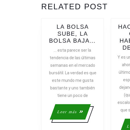
ENTRADAS
Previous
Next
RELATED POST
post:
post:
LA BOLSA
HA
SUBE, LA
LA
BOLSA BAJA…
HA
BOLSA
D
… esta parece ser la
SUBE,
Y es u
tendencia de las últimas
LA
ahor
semanas en el mercado
BOLSA
últim
bursátil. La verdad es que
BAJA…
esp
este mundo me gusta
dejan
bastante y uno también
(qu
tiene un poco de
escalo
que 
Leer
Leer más
más
L