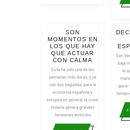
SON
DEC
MOMENTOS EN
LOS QUE HAY
ES
QUE ACTUAR
Son tie
SON
CON CALMA
baja 
MOMENTO
Esta ha sido una de las
lo q
EN
semanas más duras, y ya
mane
LOS
van dos seguidas, para la
gana 
QUE
economía española y
tiempos 
HAY
europea en general, la crisis
QUE
todavía genera grandes
ACTUAR
L
CON
tensiones entre los
CALMA