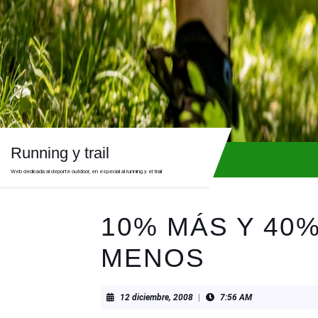
Skip
to
content
Skip
to
content
Running y trail
Web dedicada al deporte outdoor, en especial al running y el trail
10% MÁS Y 40
MENOS
12
12 diciembre, 2008
|
7:56 AM
diciembre,