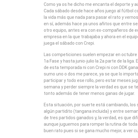
2008
Como ya os he dicho me encanta el deporte y a
Cada sábado desde hace años juego al fútbol c
la vida más que nada para pasar el rato y verno
en sí, además hace ya unos añitos que entre 
otro equipo, antes era con ex-compañeros de edi
empresa en la que trabajaba y ahora en el equi
juega el sábado con Crepi.
Las competiciones suelen empezar en octubre y
1a Fase y hasta junio-julio la 2a parte de la liga
de esta temporada ni con Crepi ni con DDK gana
sumo uno o dos me parece, ya se que lo importa
participar y todo ese rollo, pero estar meses j
semana y perder siempre la verdad es que se t
tonto además de tener menos ganas de jugar.
Esta situación, por suerte está cambiando, lo
algún partidito (tangana incluida) y entre sem
de tres partidos ganados y, la verdad, es que d
aunque juguemos para romper la rutina de toda
buen rato pues si se gana mucho mejor, a ver c