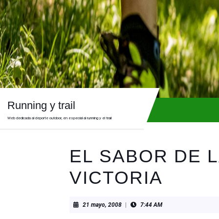
Skip
to
content
Skip
to
content
Running y trail
Web dedicada al deporte outdoor, en especial al running y el trail
EL SABOR DE 
VICTORIA
21
21 mayo, 2008
|
7:44 AM
mayo,