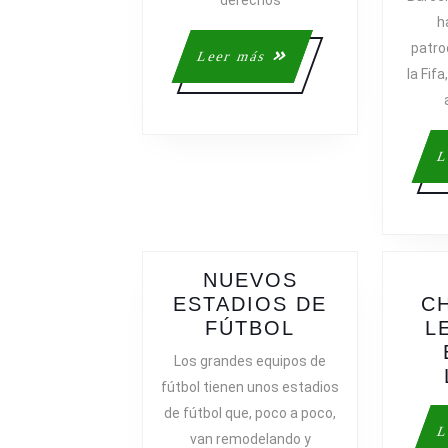
derechos
h
patro
Leer
Leer más
la Fif
más
L
NUEVOS
ESTADIOS DE
C
NUEVOS
FÚTBOL
L
ESTADIOS
Los grandes equipos de
DE
fútbol tienen unos estadios
FÚTBOL
de fútbol que, poco a poco,
L
van remodelando y