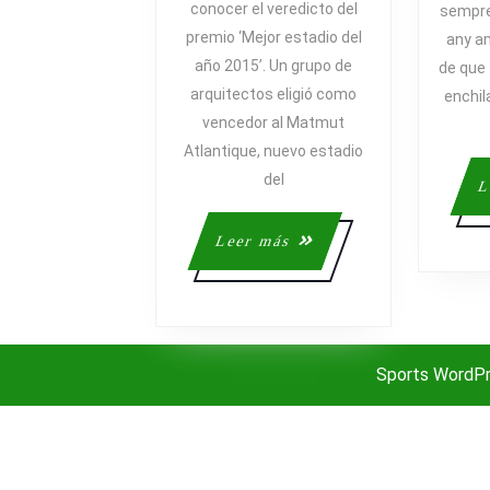
conocer el veredicto del
sempre
NUEVOS
premio ‘Mejor estadio del
any a
DEL
año 2015’. Un grupo de
de que
MUNDO
arquitectos eligió como
enchila
vencedor al Matmut
Atlantique, nuevo estadio
del
L
Leer
Leer más
más
Sports WordP