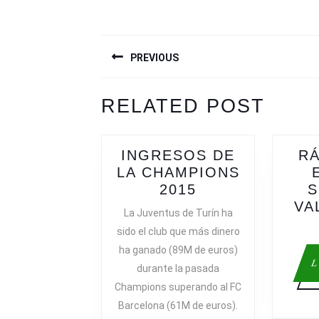
NAVEGACIÓN
PREVIOUS
DE
ENTRADAS
Previous
Next
RELATED POST
post:
post:
INGRESOS DE
RÁ
LA CHAMPIONS
INGRESOS
2015
S
DE
VA
La Juventus de Turín ha
LA
sido el club que más dinero
CHAMPIONS
ha ganado (89M de euros)
2015
L
durante la pasada
Champions superando al FC
Barcelona (61M de euros).