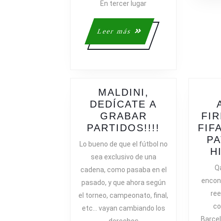
En tercer lugar
Leer
Leer más
más
MALDINI,
DEDÍCATE A
GRABAR
FI
MALDINI,
PARTIDOS!!!!
FIF
DEDÍCATE
PA
Lo bueno de que el fútbol no
A
H
sea exclusivo de una
GRABAR
Q
cadena, como pasaba en el
PARTIDOS!!
encon
pasado, y que ahora según
ree
el torneo, campeonato, final,
co
etc… vayan cambiando los
Barcel