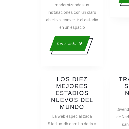
modernizando sus
instalaciones con un claro
objetivo: convertir el estadio
en un espacio
Leer
Leer más
más
LOS DIEZ
TR
MEJORES
S
ESTADIOS
N
NUEVOS DEL
LOS
MUNDO
Divend
DIEZ
La web especializada
de Nad
MEJORES
Stadiumdb.com ha dado a
san
ESTADIOS