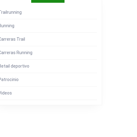
Trailrunning
ACIÓN
Running
Carreras Trail
Carreras Running
Retail deportivo
Patrocinio
Videos