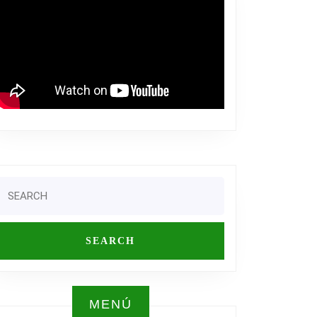
Search
or:
MENÚ