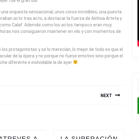
er fue el gran día.
a, una orquesta sensacional, unos coros increíbles, una puesta
raban acto tras acto, a destacar la fuerza de Ainhoa Arteta y
ot como Calaf. Además como los actos tampoco eran muy
es horas nos consiguieron mantener en vilo y con momentos de
los protagonistas y se lo merecían, lo mejor de todo es que el
ular de la ópera y no porque no fuese emotivo sino porque el
che diferente e inolvidable la de ayer
f
NEXT
Next
post:
 ATREVES A
LA SUPERACIÓN