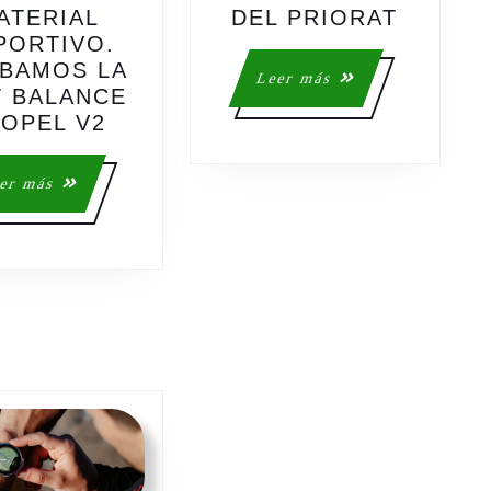
VIDEO
ATERIAL
DEL PRIORAT
RESUM
PORTIVO.
DEL
BAMOS LA
Leer
Leer más
MARAT
 BALANCE
más
ESPECIAL
DEL
OPEL V2
VÍDEOS
PRIOR
MATERIAL
Leer
er más
DEPORTIVO.
más
PROBAMOS
LA
NEW
BALANCE
PROPEL
V2