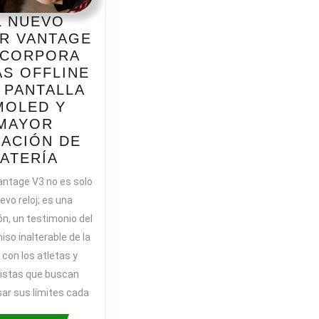
L NUEVO
R VANTAGE
NCORPORA
S OFFLINE
 PANTALLA
MOLED Y
MAYOR
ACIÓN DE
EL
ATERÍA
NUEVO
Vantage V3 no es solo
POLAR
evo reloj; es una
VANTAGE
ón, un testimonio del
3
so inalterable de la
INCORPORA
con los atletas y
MAPAS
istas que buscan
OFFLINE
CON
ar sus límites cada
PANTALLA