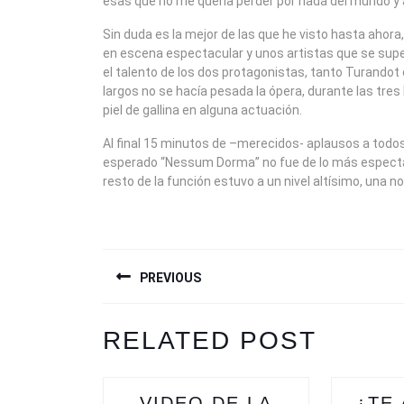
esas que no me quería perder por nada del mundo y ay
Sin duda es la mejor de las que he visto hasta ahor
en escena espectacular y unos artistas que se supe
el talento de los dos protagonistas, tanto Turand
largos no se hacía pesada la ópera, durante las tr
piel de gallina en alguna actuación.
Al final 15 minutos de –merecidos- aplausos a todos 
esperado “Nessum Dorma” no fue de lo más espectac
resto de la función estuvo a un nivel altísimo, una no
NAVEGACIÓN
PREVIOUS
DE
ENTRADAS
Previous
RELATED POST
post:
VIDEO DE LA
¿TE