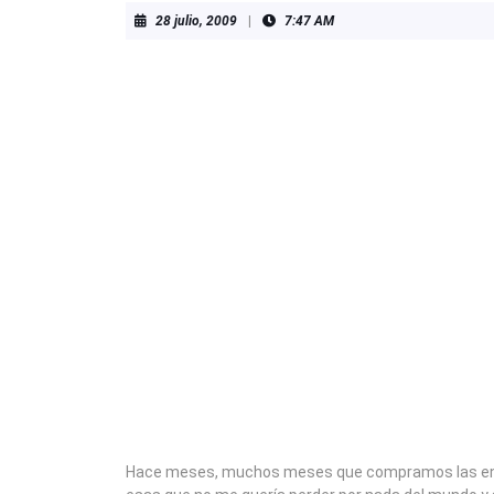
28
28 julio, 2009
|
7:47 AM
julio,
2009
Hace meses, muchos meses que compramos las entra