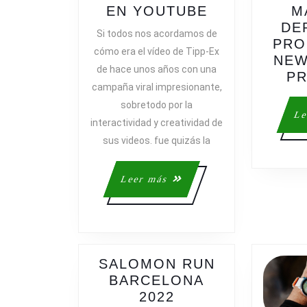
VUELVE
EN YOUTUBE
M
LA
DE
Si todos nos acordamos de
TIPP-
PRO
cómo era el vídeo de Tipp-Ex
EX
NEW
de hace unos años con una
EXPERIENCE
PR
campaña viral impresionante,
EN
sobretodo por la
YOUTUBE
Le
interactividad y creatividad de
sus videos. fue quizás la
Leer
Leer más
más
SALOMON RUN
BARCELONA
SALOMON
2022