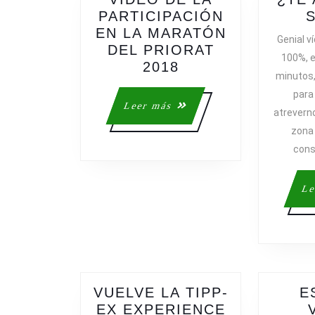
PARTICIPACIÓN
EN LA MARATÓN
Genial 
DEL PRIORAT
100%, e
VIDEO
2018
minutos,
DE
para
LA
Leer
Leer más
atreverno
PARTICIPACIÓN
más
zona
EN
LA
cons
MARATÓN
DEL
Le
PRIORAT
2018
VUELVE LA TIPP-
E
EX EXPERIENCE