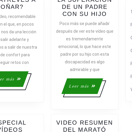
¿TE
SOÑAR?
DE UN PADRE
ATREVES
LA
CON SU HIJO
vídeo, recomendable
A
SUPER
Poco más se puede añadir
n el que, en pocos
SOÑAR?
DE
después de ver este vídeo que
 nos da una lección
UN
es tremendamente
 salir adelante y
PADRE
emocional, lo que hace este
s a salir de nuestra
CON
padre por su hijo con esta
 de confort para
SU
discapacidad es algo
HIJO
eguir retos con
admirable y que
Leer
er más
más
Leer
Leer más
más
SPECIAL
VIDEO RESUMEN
VÍDEOS
DEL MARATÓ