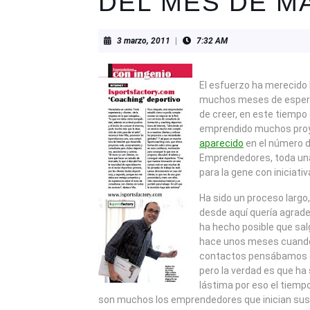
DEL MES DE M
3
3 marzo, 2011
|
7:32 AM
marzo,
2011
El esfuerzo ha merecido 
muchos meses de espera 
de creer, en este tiempo 
emprendido muchos pro
aparecido
en el número d
Emprendedores, toda una
para la gene con iniciativ
Ha sido un proceso largo,
desde aquí quería agrade
ha hecho posible que sal
hace unos meses cuando
contactos pensábamos qu
pero la verdad es que ha 
lástima por eso el tiemp
son muchos los emprendedores que inician sus