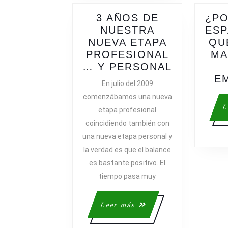
3 AÑOS DE
¿PO
NUESTRA
ESP
NUEVA ETAPA
QU
PROFESIONAL
MA
3
… Y PERSONAL
AÑOS
E
En julio del 2009
DE
comenzábamos una nueva
NUESTRA
L
etapa profesional
NUEVA
coincidiendo también con
ETAPA
una nueva etapa personal y
PROFESI
la verdad es que el balance
Y
PERSONA
es bastante positivo. El
tiempo pasa muy
Leer
Leer más
más