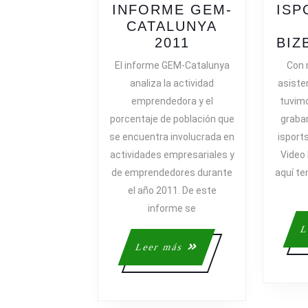
INFORME GEM-
ISP
CATALUNYA
RESUMEN
2011
BIZ
EJECUTIVO
El informe GEM-Catalunya
Con 
DEL
analiza la actividad
asiste
INFORME
emprendedora y el
tuvimo
GEM-
porcentaje de población que
grabar
CATALUNYA
se encuentra involucrada en
isport
2011
actividades empresariales y
Video 
de emprendedores durante
aquí ten
el año 2011. De este
informe se
L
Leer
Leer más
más