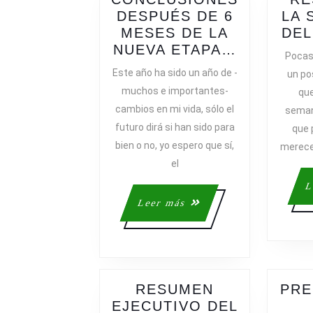
DESPUÉS DE 6
LA 
MESES DE LA
DEL
CONCLUS
NUEVA ETAPA…
Pocas
DESPUÉS
Este año ha sido un año de -
un po
DE
muchos e importantes-
que
6
cambios en mi vida, sólo el
seman
MESES
futuro dirá si han sido para
que 
DE
bien o no, yo espero que sí,
merece 
LA
el
NUEVA
ETAPA…
L
Leer
Leer más
más
RESUMEN
PRE
EJECUTIVO DEL