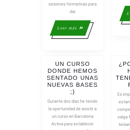
sesiones formativas para
dar
L
Leer
Leer más
más
UN CURSO
¿P
DONDE HEMOS
SENTADO UNAS
TEN
NUEVAS BASES
UN
;)
Es imp
CURSO
Durante dos días he tenido
estam
DONDE
la oportunidad de asistir a
compet
HEMOS
un curso en Barcelona
salga 
SENTADO
Activa para establecer
teníam
UNAS