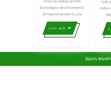
cómo se realiza un Plan
todo 
NUEVAS
Estratégico de Crecimiento
BASES
todos l
;)
de nuestro proyecto, y la
dep
Leer
Leer más
L
más
Sports WordP