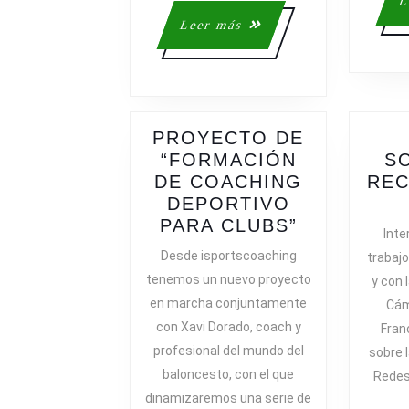
L
Leer
Leer más
más
PROYECTO DE
“FORMACIÓN
S
DE COACHING
REC
DEPORTIVO
PROYECT
PARA CLUBS”
Inte
DE
Desde isportscoaching
trabajo
“FORMACI
tenemos un nuevo proyecto
y con 
DE
en marcha conjuntamente
Cám
COACHING
con Xavi Dorado, coach y
Fran
DEPORTIV
profesional del mundo del
sobre 
PARA
baloncesto, con el que
CLUBS”
Redes 
dinamizaremos una serie de