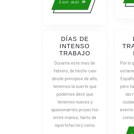
Leer
Leer más
más
DÍAS DE
INTENSO
TR
DÍAS
TRABAJO
DE
Durante este mes de
Por lo
INTENSO
febrero, de hecho casi
estarem
TRABAJO
desde principios de año,
España
tenemos la suerte que
pero t
podemos decir que
las 
tenemos nuevos y
ciuda
apasionantes proyectos
evento
entre manos, tanto de
conec
isportsfactory como