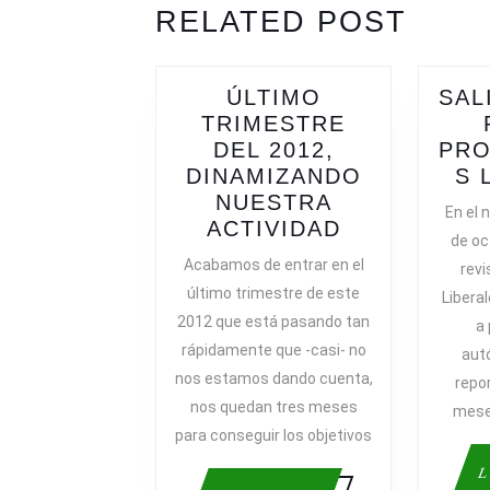
ENTRADAS
Previous
Next
RELATED POST
post:
post:
ÚLTIMO
SAL
TRIMESTRE
DEL 2012,
PRO
DINAMIZANDO
S 
NUESTRA
En el
ÚLTIMO
ACTIVIDAD
de oc
TRIMESTRE
Acabamos de entrar en el
revi
DEL
último trimestre de este
Libera
2012,
2012 que está pasando tan
a 
DINAMIZAN
rápidamente que -casi- no
autó
NUESTRA
nos estamos dando cuenta,
ACTIVIDAD
repo
nos quedan tres meses
mese
para conseguir los objetivos
L