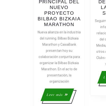
PRINCIPAL DEL
DE
NUEVO
L
PROYECTO
S
BILBAO BIZKAIA
Seguim
CAIXABANK
MARATHON
inf
PATROCIN
Nueva alianza en la industria
relac
PRINCIPAL
del running. Bilbao Bizkaia
del 
DEL
Marathon y CaixaBank
Media
NUEVO
presentan hoy su
otros 
PROYECTO
colaboración conjunta para
BILBAO
Clubs
organizar la Bilbao Bizkaia
BIZKAIA
MARATHON
Marathon. En el acto de
presentación, la
L
organización
Leer
Leer más
más