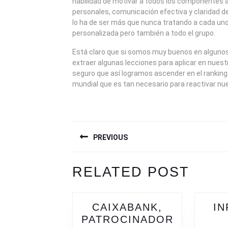
habilidad de motivar a todos los componentes a
personales, comunicación efectiva y claridad de 
lo ha de ser más que nunca tratando a cada uno
personalizada pero también a todo el grupo.
Está claro que si somos muy buenos en algun
extraer algunas lecciones para aplicar en nuestr
seguro que así logramos ascender en el ranking
mundial que es tan necesario para reactivar n
NAVEGACIÓN
PREVIOUS
DE
ENTRADAS
Previous
Next
RELATED POST
post:
post:
CAIXABANK,
IN
PATROCINADOR