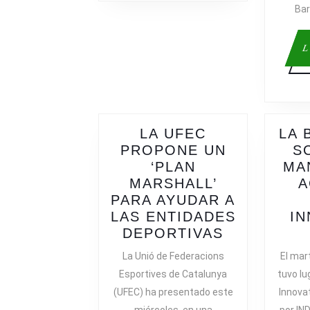
Bar
L
LA UFEC
LA 
PROPONE UN
S
‘PLAN
MA
MARSHALL’
A
PARA AYUDAR A
LAS ENTIDADES
IN
LA
DEPORTIVAS
UFEC
La Unió de Federacions
El mar
PROPONE
Esportives de Catalunya
tuvo lu
UN
(UFEC) ha presentado este
Innova
‘PLAN