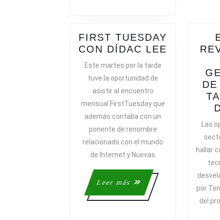
FIRST TUESDAY
FIRST
CON DÍDAC LEE
RE
TUESDAY
Este martes por la tarde
CON
G
tuve la oportunidad de
DÍDAC
DE
asistir al encuentro
LEE
TA
mensual FirstTuesday que
además contaba con un
Las o
ponente de renombre
sect
relacionado con el mundo
hallar c
de Internet y Nuevas
tec
desvel
Leer
Leer más
por Tom
más
del pr