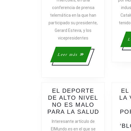
miércoles, en una
por IN
MARSHALL
conferencia de prensa
indus
PARA
telemática en la que han
Catal
AYUDAR
A
participado su presidente,
tenido 
LAS
Gerard Esteva, y los
ENTIDADE
vicepresidentes
L
DEPORTIV
Leer
Leer más
más
EL DEPORTE
EL
DE ALTO NIVEL
LA 
NO ES MALO
EL
PARA LA SALUD
PO
DEPORTE
Interesante artículo de
DE
‘B
ElMundo.es en el que se