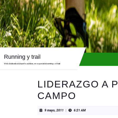
Skip
to
content
Skip
to
content
Running y trail
Web dedicada al deporte outdoor, en especial al running y el trail
LIDERAZGO A P
CAMPO
9
9 mayo, 2011
|
6:21 AM
mayo,