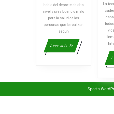
ALTO
La tec
habla del deporte de alto
NIVEL
caden
nivel y si es bueno o malo
NO
capa
para la salud de las
ES
todos
personas que lo realizan
MALO
vid
PARA
según
llam
LA
SALUD
Int
Leer
Leer más
más
L
Sports WordP