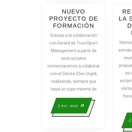
NUEVO
RE
PROYECTO DE
LA 
NUEVO
FORMACIÓN
D
PROYECTO
Gracias a la colaboración
DE
Hemos 
con Gerard de TrustSport
FORMACIÓ
semana
Management a partir de
reun
este octubre
propue
comenzaremos a colaborar
es 
con el Centre Cívic Urgell,
estam
realizando, siempre que
visit
haya un cupo mínimo de
hora
Leer
Leer más
más
L