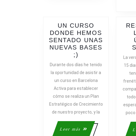
UN CURSO
RE
DONDE HEMOS
SENTADO UNAS
NUEVAS BASES
UN
;)
La ver
CURSO
Durante dos días he tenido
15 di
DONDE
la oportunidad de asistir a
ten
HEMOS
un curso en Barcelona
frenét
SENTADO
Activa para establecer
compar
UNAS
cómo se realiza un Plan
todo
NUEVAS
Estratégico de Crecimiento
BASES
espera
;)
de nuestro proyecto, y la
poco
Leer
Leer más
L
más