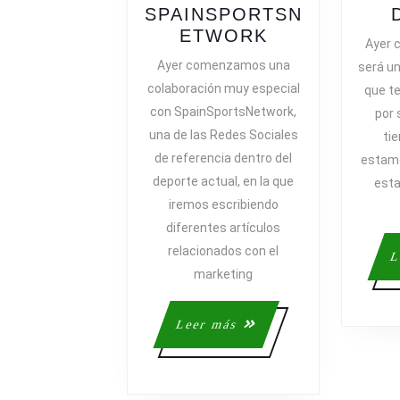
SPAINSPORTSN
COLABORAC
ETWORK
Ayer 
CON
Ayer comenzamos una
será u
SPAINSPOR
colaboración muy especial
que t
con SpainSportsNetwork,
por 
una de las Redes Sociales
ti
de referencia dentro del
estamo
deporte actual, en la que
esta
iremos escribiendo
diferentes artículos
relacionados con el
L
marketing
Leer
Leer más
más