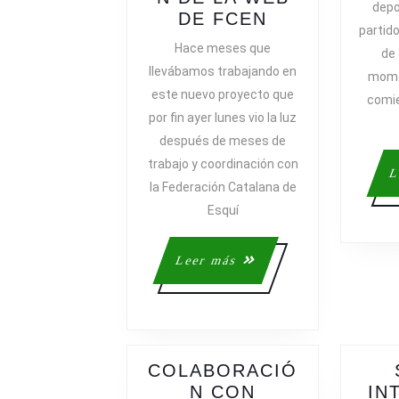
depo
NUEVO
DE FCEN
partid
PROYECTO
Hace meses que
de 
DE
llevábamos trabajando en
momen
ISPORTSFAC
este nuevo proyecto que
comie
MODERNIZA
por fin ayer lunes vio la luz
DE
después de meses de
LA
trabajo y coordinación con
WEB
L
DE
la Federación Catalana de
FCEN
Esquí
Leer
Leer más
más
COLABORACIÓ
N CON
IN