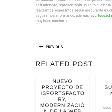
salir adelante, representarán un salto cualitati
realizamos, esperamos seguir así durante mu
seguiremos informando, además
isportscoach
muy buen camino ;).
NAVEGACIÓN
PREVIOUS
DE
ENTRADAS
Previous
Next
RELATED POST
post:
post:
NUEVO
PROYECTO DE
SU
ISPORTSFACTO
RY,
MODERNIZACIÓ
Todos 
N DE LA WEB