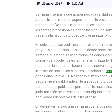
20
20 mayo, 2011
|
6:22 AM
mayo,
2011
Semana intensa la que acabamos y la verdad e
productiva en muchos aspectos, tanto profes
personales. De todas maneras en este post só
los temas profesionales donde ha sido una sem
desencallar algunos proyectos y dinamizar otro
En sólo unos días pudimos concretar una reunió
proyecto que estaba paralizado desde hace me
semana que viene se aten todos los cabos y el 
tomar vida y poder, de esta manera, finalizarlo
mucho en la implementación de una nueva imag
internet de uno de los clientes históricos de
isp
pocos días verá la luz. Respecto el marketing 2.0
seguramente saldrá adelante un pequeño proyec
campañas de publicidad permanente hasta final
junio también se intentará realizar alguna cola
actividades deportivas de otro cliente.
En definitiva ha sido una semana buena que nos
los sucesivos días, además se han presentado 