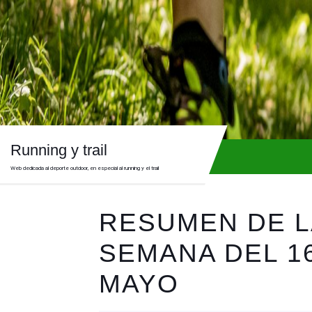
Skip
to
content
Skip
to
content
Running y trail
Web dedicada al deporte outdoor, en especial al running y el trail
RESUMEN DE L
SEMANA DEL 1
MAYO