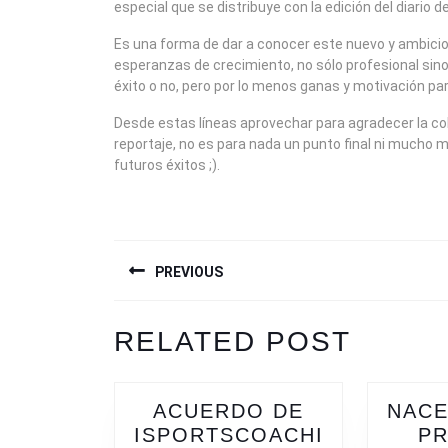
especial que se distribuye con la edición del diario 
Es una forma de dar a conocer este nuevo y ambic
esperanzas de crecimiento, no sólo profesional sin
éxito o no, pero por lo menos ganas y motivación par
Desde estas líneas aprovechar para agradecer la col
reportaje, no es para nada un punto final ni mucho me
futuros éxitos ;).
NAVEGACIÓN
PREVIOUS
DE
ENTRADAS
Previous
RELATED POST
post:
ACUERDO DE
NACE
ISPORTSCOACHI
P