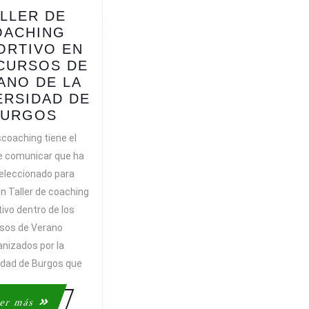
LLER DE
OACHING
ORTIVO EN
CURSOS DE
ANO DE LA
ERSIDAD DE
TALLER
BURGOS
DE
scoaching tiene el
COACHING
e comunicar que ha
DEPORTIVO
seleccionado para
EN
un Taller de coaching
LOS
ivo dentro de los
CURSOS
sos de Verano
DE
VERANO
anizados por la
DE
idad de Burgos que
LA
UNIVERSIDAD
Leer
er más