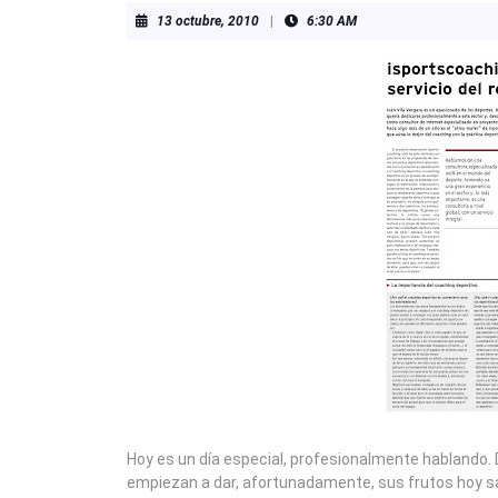
13
13 octubre, 2010
|
6:30 AM
octubre,
2010
Hoy es un día especial, profesionalmente hablando
empiezan a dar, afortunadamente, sus frutos hoy s