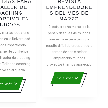
 DÍAS PARA
REVISTA
TALLER DE
EMPRENDEDORE
OACHING
S DEL MES DE
SALIMOS
ORTIVO EN
MARZO
QUEDAN
EN
BURGOS
El esfuerzo ha merecido la
SÓLO
LA
 y martes que viene
pena y después de muchos
UNOS
REVISTA
s en la Universidad
meses de espera (aunque
DÍAS
EMPREND
rgos impartiendo
resulte difícil de creer, en este
O
PARA
DEL
amente con Felipe
tiempo de crisis se han
EL
MES
irector de pressing
emprendido muchos
TALLER
DE
n Taller de coaching
DE
MARZO
proyectos) hemos aparecido
COACHING
tivo en el que ya
DEPORTIVO
Leer
Leer más
EN
más
Leer
er más
BURGOS
más