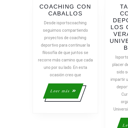
COACHING CON
TA
COACHING
CABALLOS
C
CON
DEP
Desde isportscoaching
CABALLOS
LOS 
seguimos compartiendo
VER
proyectos de coaching
UNIV
deportivo para continuar la
filosofía de que juntos se
Isport
recorre más camino que cada
placer d
uno por su lado. En esta
sido 
ocasión creo que
impartir 
deport
Leer
Leer más
Cur
más
org
Univers
Le