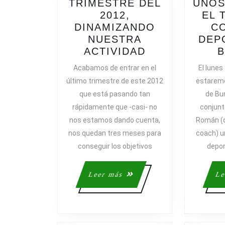
TRIMESTRE DEL
UNOS
2012,
EL 
DINAMIZANDO
C
NUESTRA
DEP
ÚLTIMO
ACTIVIDAD
TRIMESTRE
Acabamos de entrar en el
El lunes
DEL
último trimestre de este 2012
estaremo
2012,
que está pasando tan
de Bu
DINAMIZAND
rápidamente que -casi- no
conjunt
NUESTRA
nos estamos dando cuenta,
Román (d
ACTIVIDAD
nos quedan tres meses para
coach) u
conseguir los objetivos
depor
Leer
Leer más
Le
más