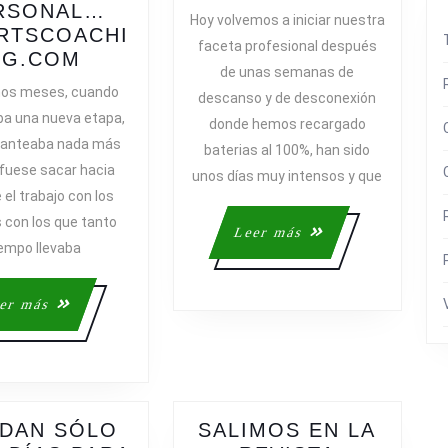
TOPE
RSONAL…
Hoy volvemos a iniciar nuestra
HASTA
RTSCOACHI
faceta profesional después
NACE
FINAL
NG.COM
de unas semanas de
ING
UN
DE
nos meses, cuando
descanso y de desconexión
NUEVO
AÑO
a una nueva etapa,
donde hemos recargado
PROYECTO
lanteaba nada más
baterias al 100%, han sido
PERSONAL…
 fuese sacar hacia
ISPORTSCOACHING.COM
unos días muy intensos y que
 el trabajo con los
s con los que tanto
Leer
Leer más
iempo llevaba
más
Leer
er más
más
DAN SÓLO
SALIMOS EN LA