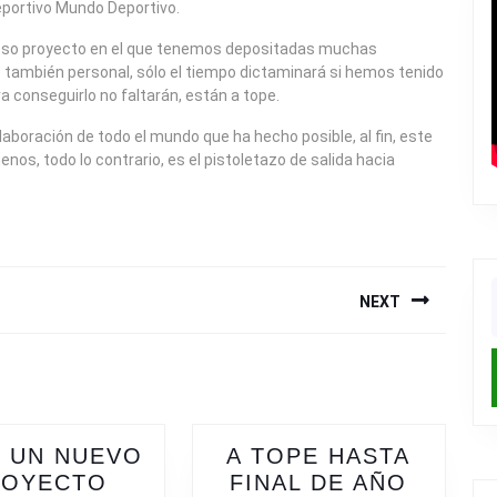
deportivo Mundo Deportivo.
ioso proyecto en el que tenemos depositadas muchas
o también personal, sólo el tiempo dictaminará si hemos tenido
a conseguirlo no faltarán, están a tope.
aboración de todo el mundo que ha hecho posible, al fin, este
nos, todo lo contrario, es el pistoletazo de salida hacia
NEXT
f
Next
post:
 UN NUEVO
A TOPE HASTA
A
ROYECTO
FINAL DE AÑO