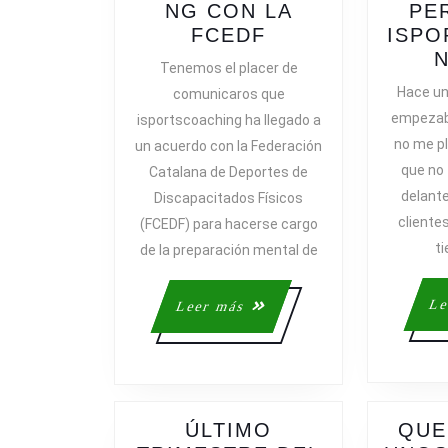
NG CON LA
PE
ACUERDO
FCEDF
ISPO
DE
Tenemos el placer de
ISPORTSCOACH
Hace u
comunicaros que
CON
empezab
isportscoaching ha llegado a
LA
no me p
un acuerdo con la Federación
FCEDF
que no
Catalana de Deportes de
delante
Discapacitados Físicos
cliente
(FCEDF) para hacerse cargo
t
de la preparación mental de
Le
Leer
Leer más
más
ÚLTIMO
QUE