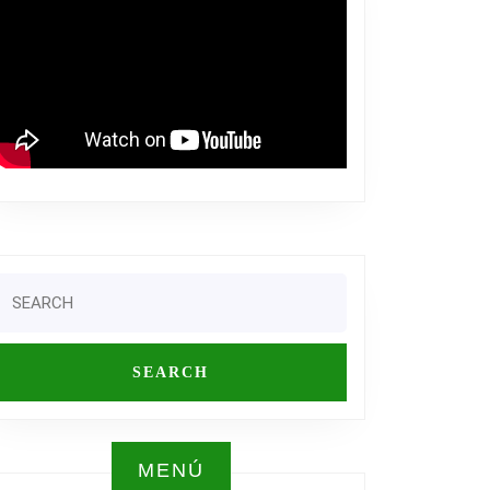
Search
or:
MENÚ