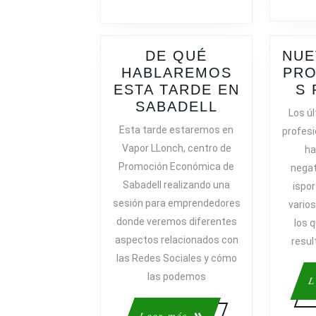
DE QUÉ
NUE
HABLAREMOS
PRO
ESTA TARDE EN
S 
DE
SABADELL
Los úl
QUÉ
Esta tarde estaremos en
profes
HABLAREM
Vapor LLonch, centro de
ha
ESTA
Promoción Económica de
negat
TARDE
Sabadell realizando una
ispor
EN
sesión para emprendedores
varios
SABADELL
donde veremos diferentes
los 
aspectos relacionados con
resul
las Redes Sociales y cómo
las podemos
L
Leer