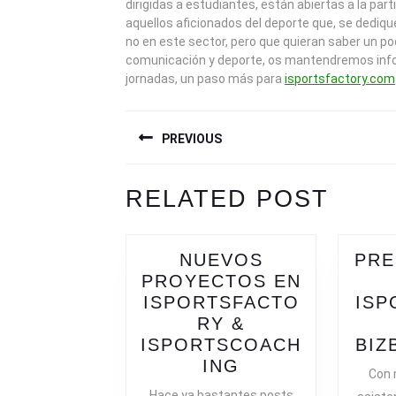
dirigidas a estudiantes, están abiertas a la par
aquellos aficionados del deporte que, se dediq
no en este sector, pero que quieran saber un p
comunicación y deporte, os mantendremos inf
jornadas, un paso más para
isportsfactory.com
NAVEGACIÓN
PREVIOUS
DE
ENTRADAS
Previous
Next
RELATED POST
post:
post:
NUEVOS
PRE
PROYECTOS EN
ISPORTSFACTO
ISP
RY &
ISPORTSCOACH
BIZ
NUEVOS
ING
Con 
PROYECTOS
Hace ya bastantes posts