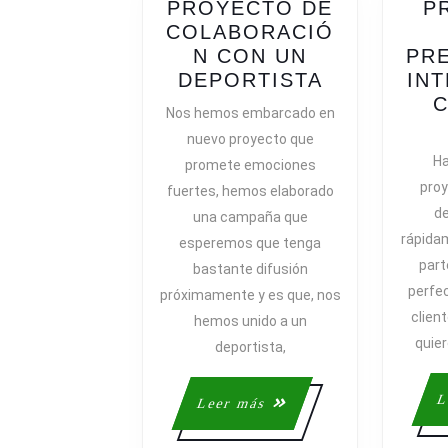
PROYECTO DE
P
COLABORACIÓ
N CON UN
PRE
NUEVO
DEPORTISTA
IN
PROYECT
C
Nos hemos embarcado en
DE
nuevo proyecto que
COLABORA
Ha
promete emociones
CON
pro
fuertes, hemos elaborado
UN
de
una campaña que
DEPORTIS
rápida
esperemos que tenga
par
bastante difusión
perfe
próximamente y es que, nos
clien
hemos unido a un
quier
deportista,
L
Leer
Leer más
más