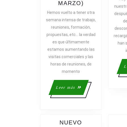
RESUMEN
MARZO)
nuestr
DE
Hemos vuelto a tener otra
despu
LA
semana intensa de trabajo,
de
SEMANA
reuniones, formación,
desco
(LA
propuestas, etc… la verdad
recarga
DEL
es que últimamente
21
han 
estamos aumentando las
DE
MARZO)
visitas comerciales y las
horas de reuniones, de
L
momento
Leer
Leer más
más
NUEVO