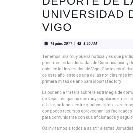
DEPORTE DE L
UNIVERSIDAD 
VIGO
14
14 julio, 2011
|
8:40 AM
julio,
2011
Tenemos una muy buena noticia y es que part
ponentes en las Jornadas de Comunicación y De
cabo en la Universidad de Vigo (Pontevedra) du
de este año, esta es una de las noticias más i
primera mitad de año para isportsfactory.
La ponencia tratará sobre la estrategia de com
de Deportes que no son muy populares entre lo
el billar, petanca, entre muchos otros… verem
con pocos recursos aprovechan las facilidades y
para comunicarse con sus aficionados y seguid
Os invitamos a todos a asistir a estas Jornada