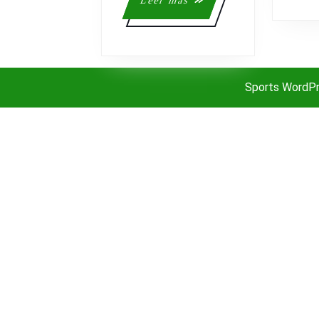
Leer más
más
Sports WordP