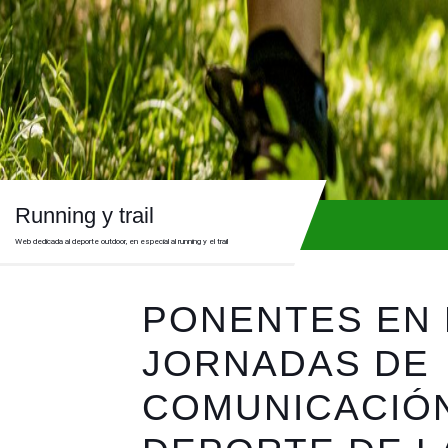
Skip
to
content
Skip
to
content
Running y trail
Web dedicada al deporte outdoor, en especial al running y el trail
PONENTES EN 
JORNADAS DE
COMUNICACIÓN