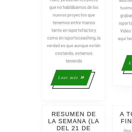
asiste
EN
que no hablábamos de los
tuvimo
ISPORTSFACT
nuevos proyectos que
grabar
&
tenemos entre manos
isport
ISPORTSCOAC
tanto en isportsfactory
Video 
como en isportscoaching, la
aquí ten
verdad es que aunque están
costando, estamos
teniendo
L
Leer
Leer más
más
RESUMEN DE
A 
LA SEMANA (LA
FI
DEL 21 DE
Hoy 