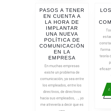
PASOS A TENER
LOS
EN CUENTA A
LA HORA DE
COM
IMPLANTAR
Tod
UNA NUEVA
esta
POLÍTICA DE
consta
COMUNICACIÓN
forma v
EN LA
teoría 
PASOS
EMPRESA
p
A
En muchas empresas
TENER
eficaz
existe un problema de
EN
comunicación, ya sea entre
CUENTA
los empleados, entre los
A
L
directivos, de directivos
LA
hacia sus empleados, …, yo
HORA
DE
me atrevería a decir que es