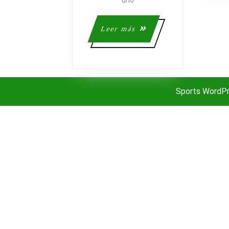
IMPLANTAR
uno
UNA
NUEVA
Leer
Leer más
POLÍTICA
más
DE
COMUNICAC
EN
LA
Sports WordP
EMPRESA