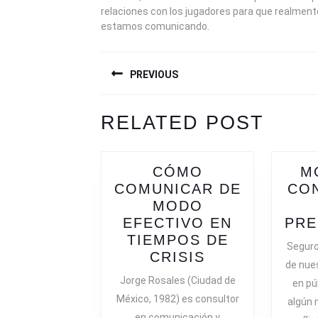
relaciones con los jugadores para que realment
estamos comunicando.
NAVEGACIÓN
PREVIOUS
DE
ENTRADAS
Previous
Next
RELATED POST
post:
post:
CÓMO
M
COMUNICAR DE
CON
MODO
EFECTIVO EN
PRE
TIEMPOS DE
Seguro
CÓMO
CRISIS
de nue
COMUNICAR
Jorge Rosales (Ciudad de
en pú
DE
México, 1982) es consultor
algún 
MODO
en comunicación y