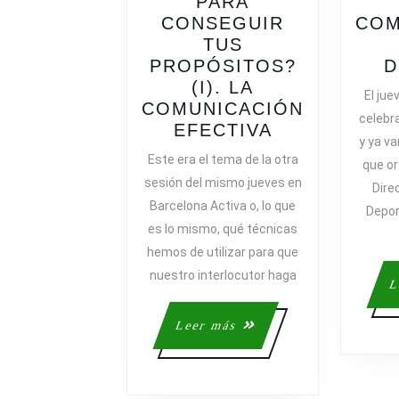
PARA
CONSEGUIR
COM
TUS
PROPÓSITOS?
D
(I). LA
El jue
COMUNICACIÓN
celebr
¿CÓMO
EFECTIVA
y ya va
TE
Este era el tema de la otra
que or
HAS
sesión del mismo jueves en
Dire
DE
Barcelona Activa o, lo que
Depor
RELACIONA
es lo mismo, qué técnicas
PARA
hemos de utilizar para que
CONSEGUIR
nuestro interlocutor haga
TUS
L
PROPÓSITO
(I).
Leer
Leer más
LA
más
COMUNICAC
EFECTIVA