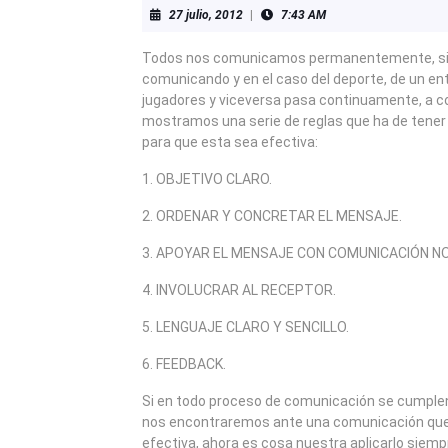
27
27 julio, 2012
|
7:43 AM
julio,
2012
Todos nos comunicamos permanentemente, s
comunicando y en el caso del deporte, de un en
jugadores y viceversa pasa continuamente, a c
mostramos una serie de reglas que ha de tene
para que esta sea efectiva:
1. OBJETIVO CLARO.
2. ORDENAR Y CONCRETAR EL MENSAJE.
3. APOYAR EL MENSAJE CON COMUNICACIÓN NO
4. INVOLUCRAR AL RECEPTOR.
5. LENGUAJE CLARO Y SENCILLO.
6. FEEDBACK.
Si en todo proceso de comunicación se cumplen
nos encontraremos ante una comunicación que
efectiva, ahora es cosa nuestra aplicarlo siem