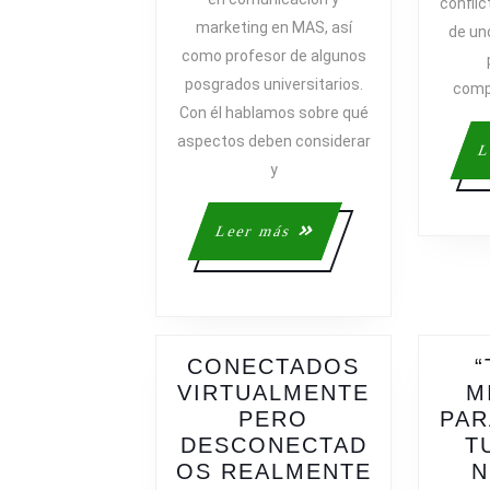
conflic
EFECTIVO
marketing en MAS, así
de un
EN
como profesor de algunos
TIEMPOS
posgrados universitarios.
DE
comp
CRISIS
Con él hablamos sobre qué
aspectos deben considerar
L
y
Leer
Leer más
más
CONECTADOS
“
VIRTUALMENTE
M
PERO
PAR
DESCONECTAD
T
CONECT
OS REALMENTE
N