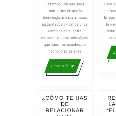
VIRTUAL
Estamos viviendo unos
Para lo
PERO
momentos en que la
o empr
DESCON
tecnología avanza a pasos
lo más 
REALMEN
agigantados y vivimos unos
la op
cambios en nuestra
minut
sociedad mucho más rápido
otra
que nuestros abuelos, de
hecho, gracias a las
L
Leer
Leer más
más
¿CÓMO TE HAS
RE
DE
LA
RELACIONAR
“E