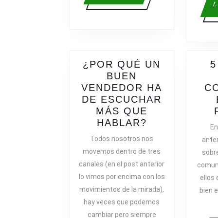
más
L
¿POR QUÉ UN
5
BUEN
VENDEDOR HA
C
DE ESCUCHAR
MÁS QUE
¿POR
HABLAR?
En
QUÉ
Todos nosotros nos
ante
UN
movemos dentro de tres
sobre
BUEN
canales (en el post anterior
comuni
VENDEDOR
lo vimos por encima con los
ellos
HA
movimientos de la mirada),
bien e
DE
hay veces que podemos
ESCUCHAR
MÁS
cambiar pero siempre