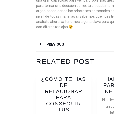
una gran capacidad para ver los problemas desd
para tomar una decisión correcta en cada mom
organizadas donde las relaciones personales 
nivel, de todas maneras si sabemos que nuestro
analista ahora ya tenemos alguna clave para q
con diferentes ojos
NAVEGACIÓN
PREVIOUS
DE
ENTRADAS
Previous
Next
RELATED POST
post:
post:
¿CÓMO TE HAS
HA
DE
PAR
RELACIONAR
NE
PARA
El netw
CONSEGUIR
un b
TUS
bá