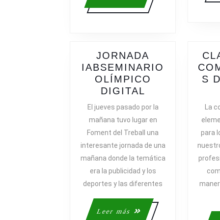
PERSUASI
más
JORNADA
CL
IABSEMINARIO
CO
OLÍMPICO
S 
JORNADA
DIGITAL
IABSEMINAR
El jueves pasado por la
La c
OLÍMPICO
mañana tuvo lugar en
eleme
DIGITAL
Foment del Treball una
para l
interesante jornada de una
nuestro
mañana donde la temática
profes
era la publicidad y los
com
deportes y las diferentes
maner
Leer
Leer más