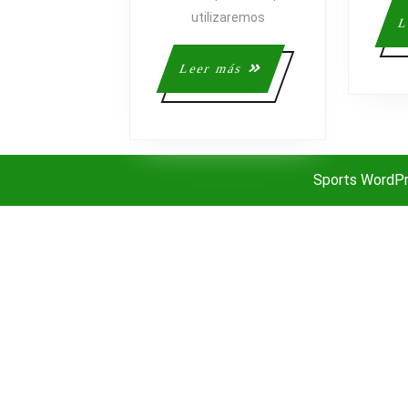
QUE
utilizaremos
L
HABLAR?
Leer
Leer más
más
Sports WordP