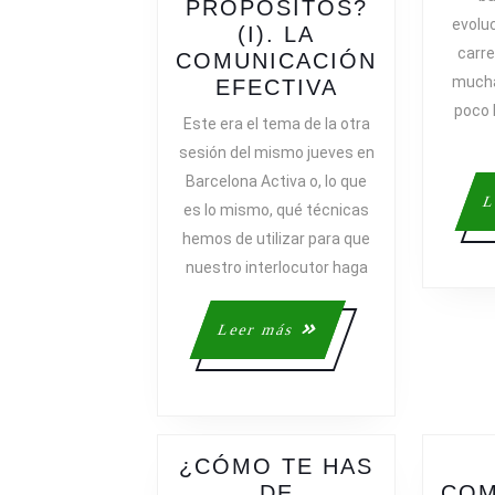
PROPÓSITOS?
evoluc
(I). LA
carre
COMUNICACIÓN
mucha
¿CÓMO
EFECTIVA
TE
poco 
Este era el tema de la otra
HAS
sesión del mismo jueves en
DE
Barcelona Activa o, lo que
RELACIONA
L
es lo mismo, qué técnicas
PARA
hemos de utilizar para que
CONSEGUIR
nuestro interlocutor haga
TUS
PROPÓSITO
(I).
Leer
Leer más
LA
más
COMUNICAC
EFECTIVA
¿CÓMO TE HAS
DE
COM