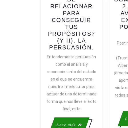
RELACIONAR
2
PARA
A
CONSEGUIR
E
TUS
PO
PROPÓSITOS?
(Y II). LA
Post r
¿CÓMO
PERSUASIÓN.
TE
Entendemos la persuasión
(Trus
HAS
como el análisis y
Alber
DE
reconocimiento del estado
jornada
RELACION
en el que se encuentra
apor
PARA
nuestro interlocutor para
CONSEGU
vista s
actuar de una determinada
TUS
redes s
PROPÓSIT
forma que nos lleve al éxito
(Y
final, este
II).
L
LA
Leer
Leer más