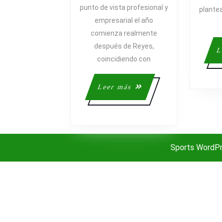
punto de vista profesional y
plantea
SERÁ
empresarial el año
UN
comienza realmente
GRAN
AÑO
después de Reyes,
L
coincidiendo con
Leer
Leer más
más
Sports WordP