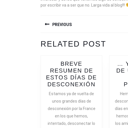
por escribir va a ser que no. Larga vida al blog!!!
NAVEGACIÓN
PREVIOUS
DE
ENTRADAS
Previous
Next
RELATED POST
post:
post:
BREVE
… 
RESUMEN DE
DE
ESTOS DÍAS DE
BREVE
DESCONEXIÓN
RESUMEN
Estamos ya de vuelta de
Hem
DE
unos grandes días de
descon
ESTOS
desconexión por la France
días en
DÍAS
en los que hemos,
hemos 
DE
intentado, desconectar lo
los am
DESCONE