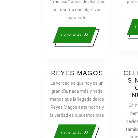
“tradición” anual de plasmar
poner 
por escrito mis objetivos
para este
L
Leer
Leer más
más
REYES
REYES MAGOS
CEL
MAGOS
S 
La verdad es que hoy es un
gran día, nada más y nada
N
menos que la llegada de los
Cómo
Reyes Magos esta noche y
hem
la verdad es que estos días
Navida
famili
Leer
Leer más
reun