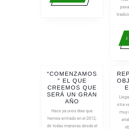
más
pasa
tradic
L
“COMENZAMOS
REP
” EL QUE
OBJ
CREEMOS QUE
E
SERÁ UN GRAN
Llega
“COMENZAMOS
AÑO
otra v
EL
Hace ya unos días que
muy r
QUE
hemos entrado en el 2012,
anal
CREEMOS
de todas maneras desde el
ob
QUE