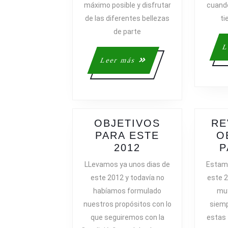
máximo posible y disfrutar
cuand
de las diferentes bellezas
ti
de parte
L
Leer
Leer más
más
OBJETIVOS
RE
PARA ESTE
O
OBJETIVOS
2012
P
PARA
LLevamos ya unos dias de
Estamo
ESTE
este 2012 y todavía no
este 2
2012
habíamos formulado
muy
nuestros propósitos con lo
siem
que seguiremos con la
estas 