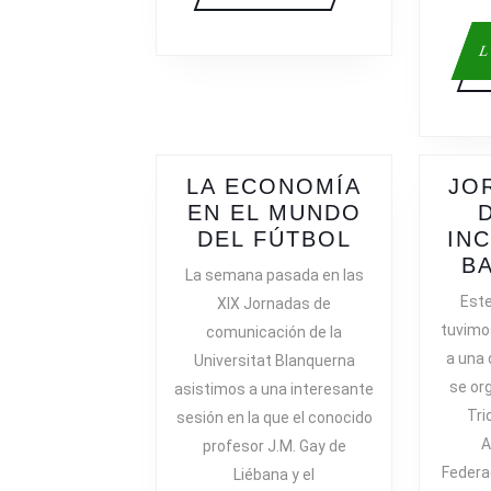
L
LA ECONOMÍA
JO
EN EL MUNDO
LA
DEL FÚTBOL
IN
ECONOMÍA
B
La semana pasada en las
EN
Est
XIX Jornadas de
EL
tuvimos
comunicación de la
MUNDO
a una 
Universitat Blanquerna
DEL
se or
asistimos a una interesante
FÚTBOL
Tri
sesión en la que el conocido
A
profesor J.M. Gay de
Federa
Liébana y el