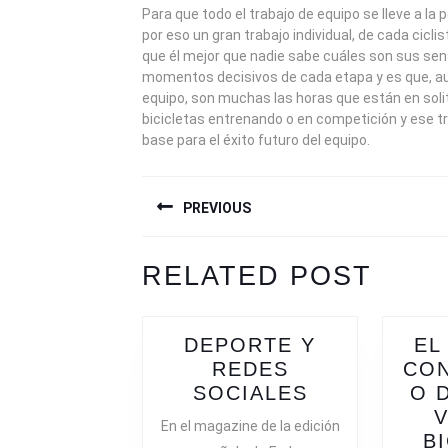
Para que todo el trabajo de equipo se lleve a la 
por eso un gran trabajo individual, de cada cicl
que él mejor que nadie sabe cuáles son sus sen
momentos decisivos de cada etapa y es que, au
equipo, son muchas las horas que están en soli
bicicletas entrenando o en competición y ese tra
base para el éxito futuro del equipo.
NAVEGACIÓN
PREVIOUS
DE
ENTRADAS
Previous
Next
RELATED POST
post:
post:
DEPORTE Y
EL
REDES
CON
DEPORTE
SOCIALES
O 
Y
V
En el magazine de la edición
REDES
B