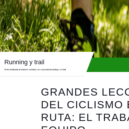
Skip
to
content
Skip
to
content
Running y trail
Web dedicada al deporte outdoor, en especial al running y el trail
GRANDES LEC
DEL CICLISMO
RUTA: EL TRAB