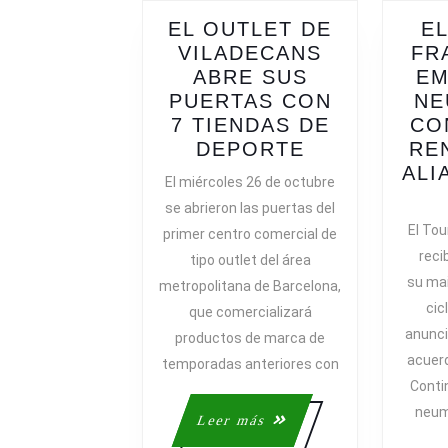
EL OUTLET DE
E
VILADECANS
FR
ABRE SUS
EM
PUERTAS CON
NE
7 TIENDAS DE
CO
EL
DEPORTE
RE
OUTLET
ALI
El miércoles 26 de octubre
DE
se abrieron las puertas del
VILADECANS
El Tou
primer centro comercial de
ABRE
reci
tipo outlet del área
SUS
su mai
metropolitana de Barcelona,
PUERTAS
cic
que comercializará
CON
anunci
7
productos de marca de
acuerd
TIENDAS
temporadas anteriores con
DE
Conti
DEPORTE
neumá
Leer
Leer más
más