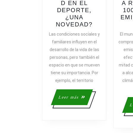
D EN EL
A 
DEPORTE,
10
¿UNA
EMI
LA
NOVEDAD?
SOSTENIBI
Las condiciones sociales y
El mun
EN
familiares influyen en el
comprom
EL
desarrollo de la vida de las
emis
DEPORTE,
personas, pero también el
efec
¿UNA
espacio en que se mueven
mitad 
NOVEDAD?
tiene su importancia. Por
a alc
ejemplo, el territorio
climá
Leer
Leer más
más
L