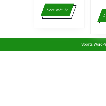
Leer
Leer más
más
L
Sports WordP