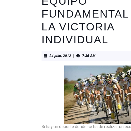
EQUIPO
FUNDAMENTAL
LA VICTORIA
INDIVIDUAL
24
24 julio, 2012
|
7:36 AM
julio,
2012
Si hay un deporte donde se ha de realizar un ex