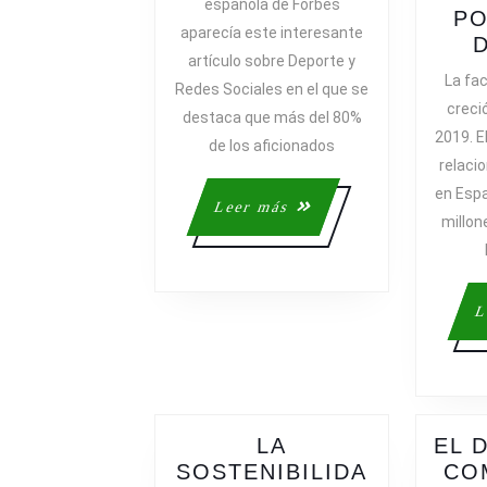
española de Forbes
SOCIALES
PO
aparecía este interesante
artículo sobre Deporte y
La fac
Redes Sociales en el que se
creci
destaca que más del 80%
2019. E
de los aficionados
relaci
en Espa
Leer
Leer más
millon
más
L
LA
EL 
SOSTENIBILIDA
CO