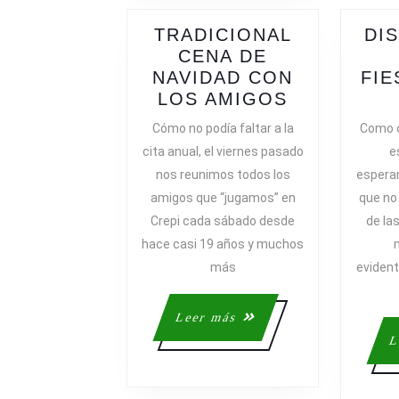
TRADICIONAL
DI
CENA DE
NAVIDAD CON
FIE
TRADICIO
LOS AMIGOS
CENA
Cómo no podía faltar a la
Como c
DE
cita anual, el viernes pasado
e
NAVIDAD
nos reunimos todos los
espera
CON
amigos que “jugamos” en
que no 
LOS
Crepi cada sábado desde
de la
AMIGOS
hace casi 19 años y muchos
más
eviden
Leer
Leer más
más
L