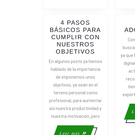
4 PASOS
BÁSICOS PARA
AD
CUMPLIR CON
Com
NUESTROS
busca
4
OBJETIVOS
ya que 
PASOS
En algunos posts ya hemos
digna
BÁSICOS
hablado de la importancia
act
PARA
de imponernos unos
reco
CUMPLIR
objetivos, ya sean en el
CON
tie
terreno personal como
NUESTROS
exper
profesional, para aumentar
OBJETIVOS
así nuestra productividad y
L
nuestra motivación, pero
Leer
Leer más