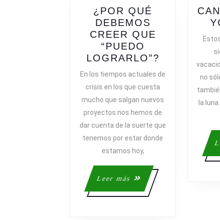
¿POR QUÉ
CAN
DEBEMOS
Y
CREER QUE
Estos
“PUEDO
si
¿POR
LOGRARLO”?
vacaci
QUÉ
En los tiempos actuales de
no sól
DEBEMOS
crisis en los que cuesta
también
CREER
mucho que salgan nuevos
la lun
QUE
proyectos nos hemos de
“PUEDO
dar cuenta de la suerte que
LOGRARLO
tenemos por estar donde
L
estamos hoy,
Leer
Leer más
más