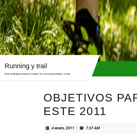
Skip
to
content
Skip
to
content
Running y trail
Web dedicada al deporte outdoor, en especial al running y el trail
OBJETIVOS PA
ESTE 2011
4
4 enero, 2011
|
7:37 AM
enero,