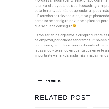
– Organizar algún evento: relacionado con el t
relanzar el proyecto de isportscoaching y mi pr
este terreno, además de aprender un poco más
– Excursión de relevancia: objetivo ya planteado
como no se consiguió se vuelve a plantear par
que se pueda conseguir
Estos serían los objetivos a cumplir durante 
de empezar, por delante tendremos 12 meses pa
cumplimos, de todas maneras durante el camin
repasando y teniendo en cuenta que en este añ
importante en mi vida, nada más y nada menos
NAVEGACIÓN
PREVIOUS
DE
ENTRADAS
Previous
Next
RELATED POST
post:
post: