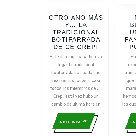
OTRO AÑO MÁS
Y… LA
B
TRADICIONAL
U
BOTIFARRADA
FA
OTRO
DE CE CREPI
P
AÑO
Este domingo pasado tuvo
Ha
MÁS
lugar la tradicional
expe
Y…
botifarrada que cada año
transa
LA
realizamos todos, o casi
que 
TRADICIO
todos, los miembros de CE
marav
BOTIFARR
Crepi, está vez hubo un
hemos
DE
CE
cambio de última hora en
los qu
CREPI
Leer
Leer más
L
más