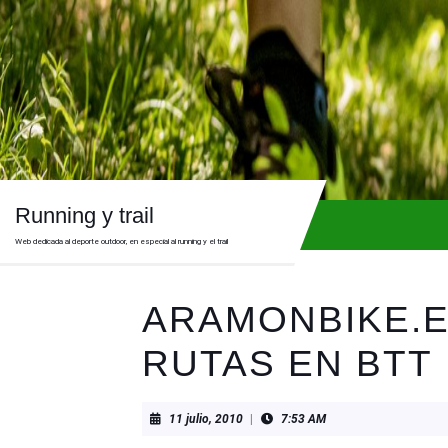
Skip
to
content
Skip
to
content
Running y trail
Web dedicada al deporte outdoor, en especial al running y el trail
ARAMONBIKE.E
RUTAS EN BTT
11
11 julio, 2010
|
7:53 AM
julio,