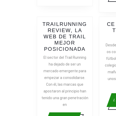
TRAILRUNNING
CE
REVIEW, LA
WEB DE TRAIL
MEJOR
Desde
TRAILRUN
POSICIONADA
os co
LA
El sector del Trail Running
fútbo
WEB
ha dejado de ser un
colegi
DE
mercado emergente para
maña
TRAIL
empezar a consolidarse.
unos
MEJOR
Con él, las marcas que
POSICION
apostaron al principio han
tenido una gran penetración
L
en