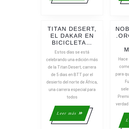
TITAN DESERT,
NOB
EL DAKAR EN
.OR
TITAN
BICICLETA…
DESERT,
M
Estos días se está
EL
Hace
celebrando una edición más
DAKAR
come
de la Titan Desert, carrera
EN
para qu
de 5 dias en BTT por el
BICICLETA
Fu
desierto del norte de África,
sele
una carrera especial para
Premio
todos
verdad
Leer
Leer más
más
L