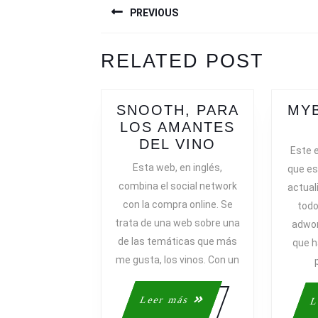
PREVIOUS
DE
ENTRADAS
Previous
Next
RELATED POST
post:
post:
SNOOTH, PARA
MYB
LOS AMANTES
SNOOTH,
DEL VINO
Este e
PARA
Esta web, en inglés,
que es
LOS
combina el social network
actual
AMANTES
con la compra online. Se
todo
DEL
trata de una web sobre una
adwor
VINO
de las temáticas que más
que h
me gusta, los vinos. Con un
Leer
Leer más
L
más