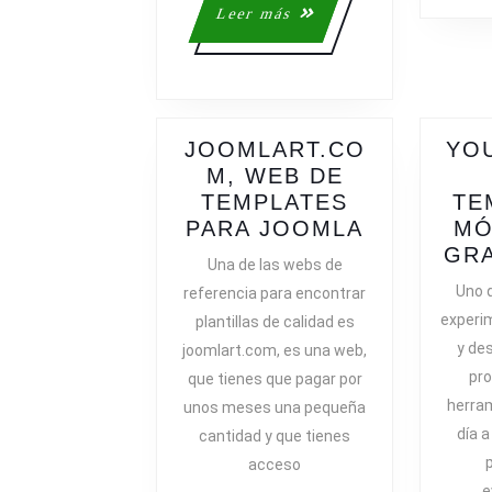
Leer
Leer más
más
JOOMLART.CO
YO
M, WEB DE
TEMPLATES
TE
JOOMLAR
PARA JOOMLA
MÓ
WEB
GRA
Una de las webs de
DE
Uno 
referencia para encontrar
TEMPLAT
experi
plantillas de calidad es
PARA
y de
joomlart.com, es una web,
JOOMLA
pro
que tienes que pagar por
herra
unos meses una pequeña
día a
cantidad y que tienes
p
acceso
e