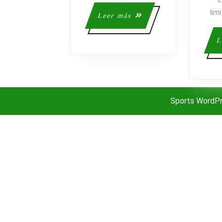
lim
Leer
Leer más
más
L
Sports WordP