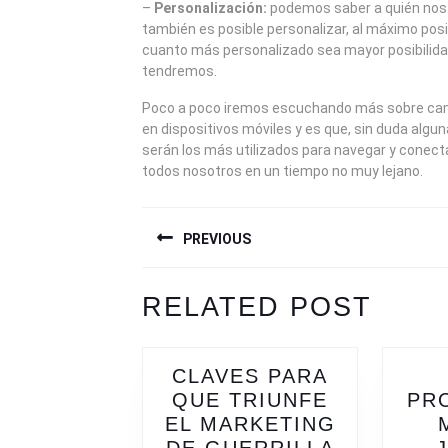
–
Personalización:
podemos saber a quién nos 
también es posible personalizar, al máximo pos
cuanto más personalizado sea mayor posibilida
tendremos.
Poco a poco iremos escuchando más sobre ca
en dispositivos móviles y es que, sin duda algun
serán los más utilizados para navegar y conecta
todos nosotros en un tiempo no muy lejano.
NAVEGACIÓN
PREVIOUS
DE
ENTRADAS
Previous
Next
RELATED POST
post:
post:
CLAVES PARA
QUE TRIUNFE
PR
EL MARKETING
CLAVES