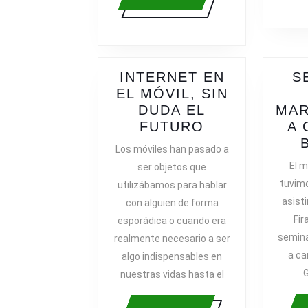
más
INTERNET EN
S
EL MÓVIL, SIN
DUDA EL
MAR
INTERNET
FUTURO
A 
EN
Los móviles han pasado a
EL
El m
ser objetos que
MÓVIL,
tuvimo
utilizábamos para hablar
SIN
asisti
con alguien de forma
DUDA
Fir
esporádica o cuando era
EL
semina
realmente necesario a ser
FUTURO
a ca
algo indispensables en
G
nuestras vidas hasta el