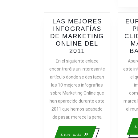
LAS MEJORES
EU
INFOGRAFÍAS
P
DE MARKETING
CLI
ONLINE DEL
M
LAS
2011
B
MEJORES
En el siguiente enlace
Apare
INFOGRAFÍAS
encontraréis un interesante
este in
DE
artículo donde se destacan
el q
MARKETING
las 10 mejores infografías
im
ONLINE
sobre Marketing Online que
come
DEL
han aparecido durante este
marca 
2011
2011 que hemos acabado
el mu
de pasar, merece la pena
L
Leer
Leer más