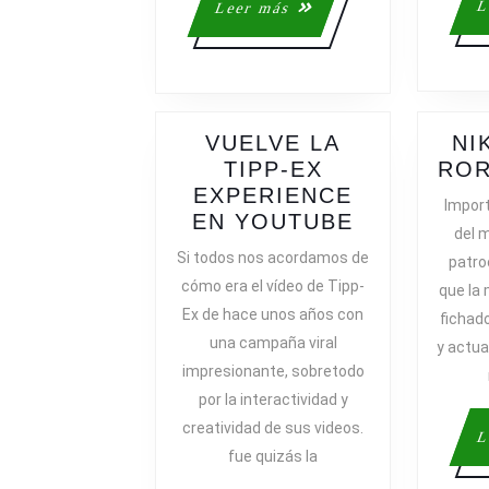
L
Leer
Leer más
más
VUELVE LA
NI
TIPP-EX
ROR
EXPERIENCE
Import
VUELVE
EN YOUTUBE
del m
LA
Si todos nos acordamos de
patro
TIPP-
cómo era el vídeo de Tipp-
que la 
EX
Ex de hace unos años con
fichado
EXPERIEN
una campaña viral
y actua
EN
impresionante, sobretodo
YOUTUBE
por la interactividad y
creatividad de sus videos.
L
fue quizás la