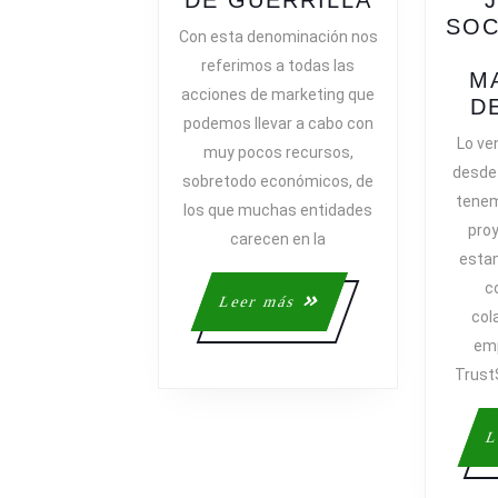
DE GUERRILLA
PARA
SOC
Con esta denominación nos
QUE
referimos a todas las
TRIUNFE
M
acciones de marketing que
EL
D
podemos llevar a cabo con
MARKETI
Lo ve
muy pocos recursos,
DE
desde
sobretodo económicos, de
GUERRIL
tenem
los que muchas entidades
proy
carecen en la
estam
c
Leer
Leer más
col
más
emp
Trust
L