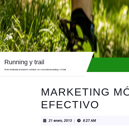
Skip
to
content
Skip
to
content
Running y trail
Web dedicada al deporte outdoor, en especial al running y el trail
MARKETING MÓ
EFECTIVO
21
21 enero, 2013
|
8:27 AM
enero,