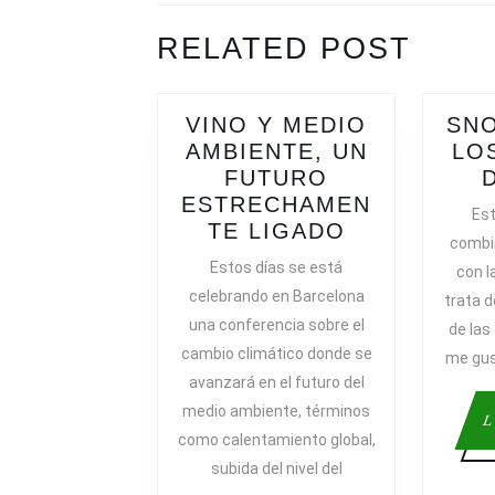
ENTRADAS
Previous
Next
RELATED POST
post:
post:
VINO Y MEDIO
SNO
AMBIENTE, UN
LO
FUTURO
ESTRECHAMEN
Est
VINO
TE LIGADO
combin
Y
Estos días se está
con l
MEDIO
celebrando en Barcelona
trata 
AMBIENTE,
una conferencia sobre el
de las
UN
cambio climático donde se
me gus
FUTURO
avanzará en el futuro del
ESTRECHA
medio ambiente, términos
LIGADO
L
como calentamiento global,
subida del nivel del