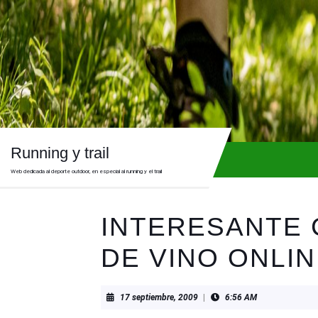
Skip
to
content
Skip
to
content
Running y trail
Web dedicada al deporte outdoor, en especial al running y el trail
INTERESANTE
DE VINO ONLI
17
17 septiembre, 2009
|
6:56 AM
septiembre,