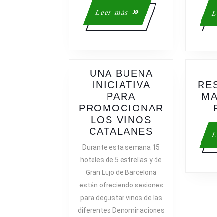
Leer
Leer más
L
más
UNA BUENA
INICIATIVA
RE
PARA
MA
PROMOCIONAR
LOS VINOS
UNA
CATALANES
L
BUENA
Durante esta semana 15
INICIATIVA
hoteles de 5 estrellas y de
PARA
Gran Lujo de Barcelona
PROMOCIO
están ofreciendo sesiones
LOS
para degustar vinos de las
VINOS
diferentes Denominaciones
CATALANES