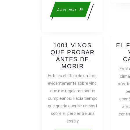
Leer
Leer más
más
1001 VINOS
EL 
QUE PROBAR
ANTES DE
C
1001
MORIR
Está 
VINOS
Este es el título de un libro,
climá
QUE
evidentemente sobre vino,
afecta
PROBAR
que me regalaron por mi
pe
ANTES
cumpleaños. Hacía tiempo
econó
DE
que quería escribir un post
afec
MORIR
sobre él, pero entre una
centr
cosa y