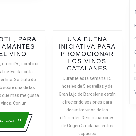
OTH, PARA
UNA BUENA
 AMANTES
INICIATIVA PARA
SNOOTH,
EL VINO
PROMOCIONAR
PARA
LOS VINOS
, en inglés, combina
LOS
UNA
CATALANES
ial network con la
AMANTES
BUENA
Durante esta semana 15
online. Se trata de
DEL
INICIAT
hoteles de 5 estrellas y de
b sobre una de las
VINO
PARA
Gran Lujo de Barcelona están
s que más me gusta,
PROMOC
ofreciendo sesiones para
 vinos. Con un
LOS
degustar vinos de las
VINOS
diferentes Denominaciones
CATALA
Leer
er más
de Origen Catalanas en los
más
espacios