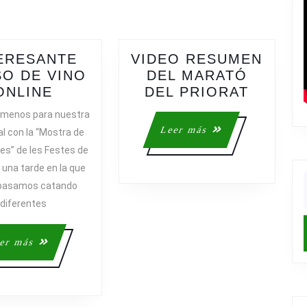
post:
ERESANTE
VIDEO RESUMEN
O DE VINO
DEL MARATÓ
INTERESANTE
VIDEO
ONLINE
DEL PRIORAT
CURSO
RESUM
 menos para nuestra
DE
DEL
Leer
Leer más
al con la “Mostra de
VINO
MARAT
más
ves” de les Festes de
ONLINE
DEL
 una tarde en la que
PRIOR
 pasamos catando
f
diferentes
NTE
Leer
er más
más