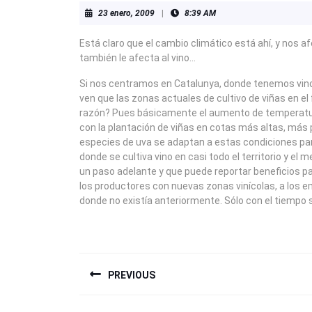
23
23 enero, 2009
|
8:39 AM
enero,
2009
Está claro que el cambio climático está ahí, y nos af
también le afecta al vino…
Si nos centramos en Catalunya, donde tenemos vino
ven que las zonas actuales de cultivo de viñas en el
razón? Pues básicamente el aumento de temperatura
con la plantación de viñas en cotas más altas, más pr
especies de uva se adaptan a estas condiciones par
donde se cultiva vino en casi todo el territorio y 
un paso adelante y que puede reportar beneficios p
los productores con nuevas zonas vinícolas, a los
donde no existía anteriormente. Sólo con el tiempo 
NAVEGACIÓN
PREVIOUS
DE
Previous