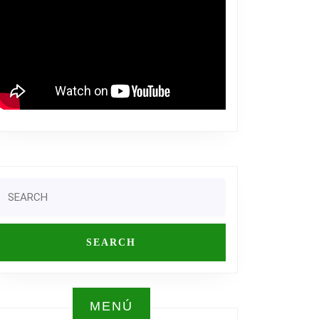
EN
Ó
AT
Search
or:
MENÚ