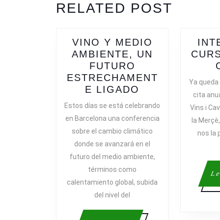
ENTRADAS
RELATED POST
post:
VINO Y MEDIO
INT
AMBIENTE, UN
CURS
FUTURO
ESTRECHAMENT
Ya queda
VINO
E LIGADO
cita anu
Y
Estos días se está celebrando
Vins i Ca
MEDIO
en Barcelona una conferencia
la Merçè,
AMBIENTE,
sobre el cambio climático
nos la
UN
donde se avanzará en el
FUTURO
futuro del medio ambiente,
ESTRECHAME
términos como
LIGADO
Le
calentamiento global, subida
del nivel del