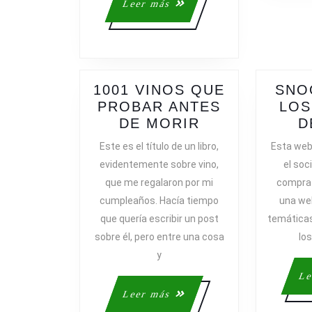
Leer
Leer más
más
1001 VINOS QUE
SNO
PROBAR ANTES
LOS
1001
DE MORIR
D
VINOS
Este es el título de un libro,
Esta web
QUE
evidentemente sobre vino,
el soc
PROBAR
que me regalaron por mi
compra 
ANTES
cumpleaños. Hacía tiempo
una we
DE
que quería escribir un post
temática
MORIR
sobre él, pero entre una cosa
los
y
Le
Leer
Leer más
más