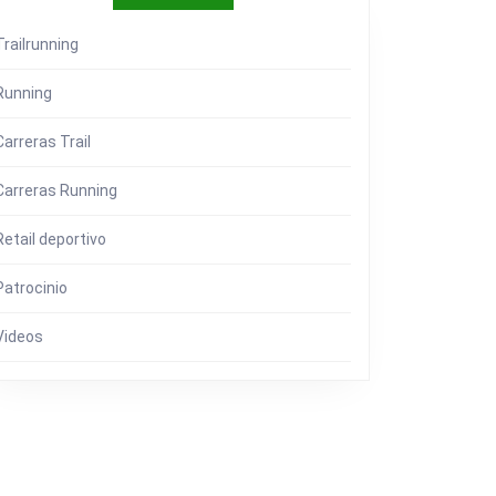
Trailrunning
Running
Carreras Trail
Carreras Running
Retail deportivo
Patrocinio
IVA
Videos
IONAR
NES