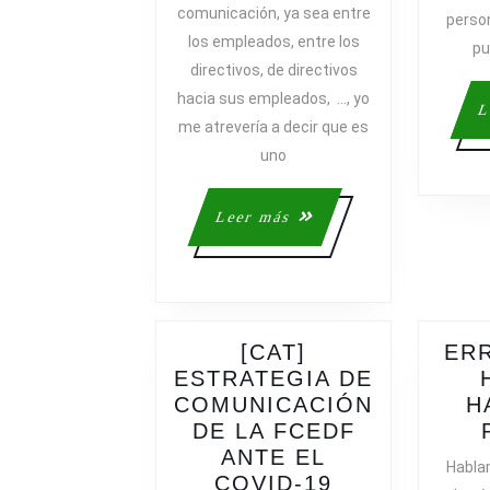
comunicación, ya sea entre
person
CUENTA
los empleados, entre los
A
pu
directivos, de directivos
LA
hacia sus empleados, …, yo
HORA
L
DE
me atrevería a decir que es
IMPLANTAR
uno
UNA
NUEVA
Leer
Leer más
POLÍTICA
más
DE
COMUNICAC
EN
LA
[CAT]
ERR
EMPRESA
ESTRATEGIA DE
COMUNICACIÓN
H
DE LA FCEDF
ANTE EL
Habla
[CAT]
COVID-19