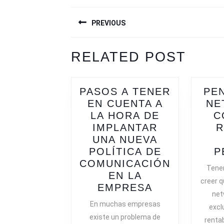
NAVEGACIÓN
PREVIOUS
DE
ENTRADAS
Previous
Next
RELATED POST
post:
post:
PASOS A TENER
PE
EN CUENTA A
NE
LA HORA DE
C
IMPLANTAR
R
UNA NUEVA
POLÍTICA DE
P
COMUNICACIÓN
Tenem
EN LA
creer q
PASOS
EMPRESA
net
A
En muchas empresas
excl
TENER
existe un problema de
renta
EN