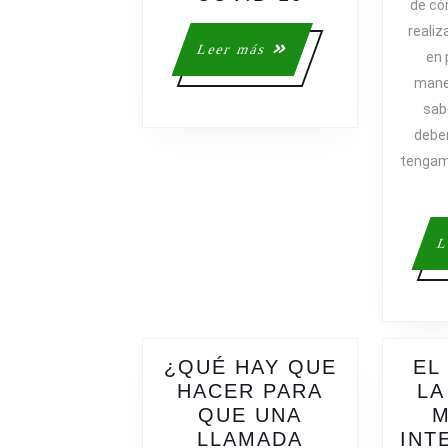
de có
ESTRATEGIA
realiz
DE
Leer
Leer más
en 
COMUNICAC
más
mane
DE
sab
LA
FCEDF
debe
ANTE
tengam
EL
COVID-
19
L
¿QUÉ HAY QUE
EL
HACER PARA
LA
QUE UNA
M
LLAMADA
INT