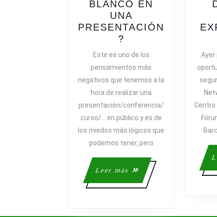
BLANCO EN
UNA
PRESENTACIÓN
EX
¿Y
?
SI
Este es uno de los
Ayer 
NOS
pensamientos más
oportu
QUEDAMOS
negativos que tenemos a la
segun
EN
hora de realizar una
Netw
BLANCO
presentación/conferencia/
Centro
EN
curso/… en público y es de
Fóru
UNA
PRESENTACIÓN?
los miedos más lógicos que
Barc
podemos tener, pero
L
Leer
Leer más
más