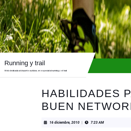
Skip
to
content
Skip
to
content
Running y trail
Web dedicada al deporte outdoor, en especial al running y el trail
HABILIDADES 
BUEN NETWOR
16
16 diciembre, 2010
|
7:23 AM
diciembre,