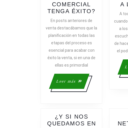
COMERCIAL
A
¿QUÉ
TENGA ÉXITO?
A to
HAY
En posts anteriores de
cuando
QUE
venta destacábamos que la
a lo
HACER
planificación en todas las
escuch
PARA
etapas del proceso es
de hace
QUE
esencial para acabar con
el pod
UNA
éxito la venta, si en una de
LLAMADA
COMERCI
ellas es primordial
L
TENGA
ÉXITO?
Leer
Leer más
más
¿Y SI NOS
QUEDAMOS EN
NE