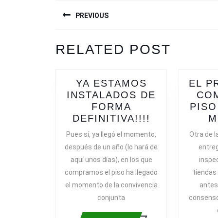
NAVEGACIÓN
PREVIOUS
DE
ENTRADAS
Previous
RELATED POST
post:
YA ESTAMOS
EL P
INSTALADOS DE
CO
FORMA
PISO 
YA
DEFINITIVA!!!!
M
ESTAMOS
Pues sí, ya llegó el momento,
Otra de l
INSTALADO
después de un año (lo hará de
entreg
DE
aquí unos días), en los que
inspe
FORMA
compramos el piso ha llegado
tiendas
DEFINITIVA!!
el momento de la convivencia
antes
conjunta
consenso