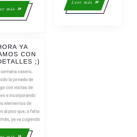
Leer
Leer más
más
Leer
er más
más
HORA YA
AMOS CON
AHORA
DETALLES ;)
YA
e semana casero,
ESTAMOS
odo la jornada de
CON
go con visitas de
LOS
res e incorporando
DETALLES
os elementos de
;)
n al piso que, a falta
 más, ya va cogiendo
Leer
er más