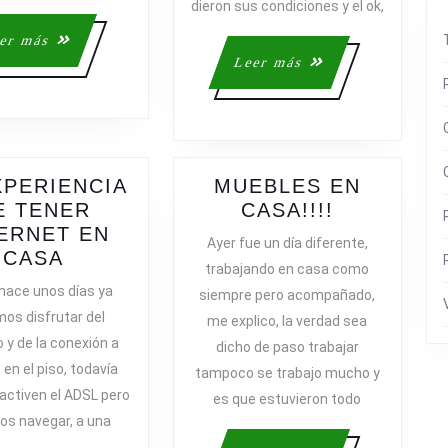
dieron sus condiciones y el ok,
LA
HIPOTEC
Leer
er más
CONDIC
más
Leer
Leer más
PREVIA
más
XPERIENCIA
MUEBLES EN
MUEBLES
E TENER
CASA!!!!
EN
ERNET EN
Ayer fue un día diferente,
LA
CASA!!!!
CASA
trabajando en casa como
EXPERIENCIA
hace unos días ya
siempre pero acompañado,
DE
os disfrutar del
me explico, la verdad sea
TENER
 y de la conexión a
dicho de paso trabajar
INTERNET
 en el piso, todavía
tampoco se trabajo mucho y
EN
 activen el ADSL pero
CASA
es que estuvieron todo
os navegar, a una