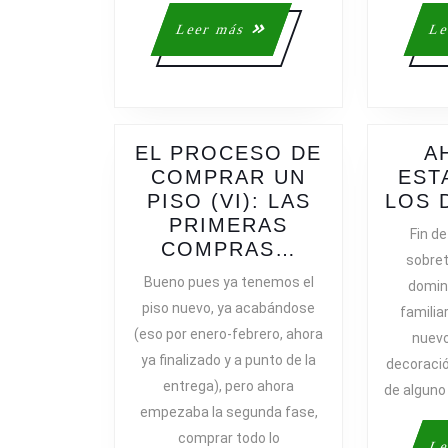
DECISIÓN
Leer
Leer más
Le
más
EL PROCESO DE
A
COMPRAR UN
EST
PISO (VI): LAS
LOS 
PRIMERAS
Fin d
EL
COMPRAS…
sobret
PROCESO
Bueno pues ya tenemos el
domin
DE
piso nuevo, ya acabándose
familia
COMPRAR
(eso por enero-febrero, ahora
nuev
UN
ya finalizado y a punto de la
decoració
PISO
entrega), pero ahora
(VI):
de alguno
empezaba la segunda fase,
LAS
PRIMERAS
comprar todo lo
Le