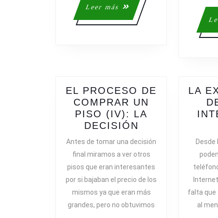
Leer
Leer más
más
Le
EL PROCESO DE
LA E
COMPRAR UN
D
PISO (IV): LA
INT
EL
DECISIÓN
PROCESO
Antes de tomar una decisión
Desde 
DE
final miramos a ver otros
podem
COMPRAR
pisos que eran interesantes
teléfono
UN
por si bajaban el precio de los
Internet
PISO
mismos ya que eran más
falta que
(IV):
grandes, pero no obtuvimos
al men
LA