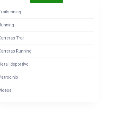
A,
Trailrunning
IONES
S…
Running
Carreras Trail
Carreras Running
Retail deportivo
Patrocinio
Videos