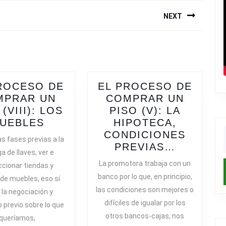
NEXT
Next
post:
ROCESO DE
EL PROCESO DE
MPRAR UN
COMPRAR UN
(VIII): LOS
PISO (V): LA
EL
UEBLES
HIPOTECA,
PROCESO
CONDICIONES
as fases previas a la
f
S
DE
EL
PREVIAS…
a de llaves, ver e
COMPRAR
PROCES
La promotora trabaja con un
ccionar tiendas y
UN
DE
banco por lo que, en principio,
 de muebles, eso sí
!!
PISO
COMPRA
las condiciones son mejores o
 la negociación y
(VIII):
UN
difíciles de igualar por los
 previo sobre lo que
LOS
PISO
otros bancos-cajas, nos
MUEBLES
(V):
queríamos,