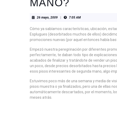
MANO?
26
26 mayo, 2009
|
7:05 AM
mayo,
2009
Cómo ya sabíamos características, ubicación, esta
Esplugues (desorbitados muchos de ellos) decidimos 
promociones nuevas (por aquel entonces había bast
Empezó nuestra peregrinación por diferentes promoc
perfectamente, te daban todo tipo de explicaciones 
acabados de finalizar y tratándote de vender un pi
un poco, desde precios desorbitados hasta precios 
esos pisos interesantes de segunda mano, algo im
Estuvimos poco más de una semana y media de visi
pisos muestra o ya finalizados, pero una de ellas n
automáticamente descartados, por el momento, lo
meses atrás.