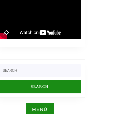
Search
or:
O
R
MENÚ