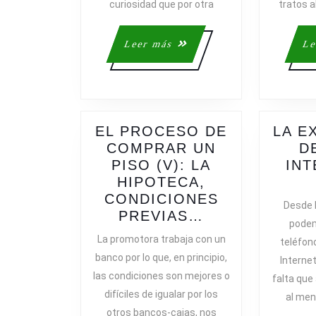
SEGUNDA
curiosidad que por otra
tratos a
MANO?
Leer
Leer más
Le
más
EL PROCESO DE
LA E
COMPRAR UN
D
PISO (V): LA
INT
HIPOTECA,
CONDICIONES
Desde 
EL
PREVIAS…
podem
PROCESO
La promotora trabaja con un
teléfono
DE
banco por lo que, en principio,
Internet
COMPRAR
las condiciones son mejores o
falta que
UN
difíciles de igualar por los
al men
PISO
otros bancos-cajas, nos