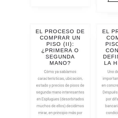
EL PROCESO DE
EL P
COMPRAR UN
CO
PISO (II):
PISO
¿PRIMERA O
CON
SEGUNDA
DEFI
EL
MANO?
LA 
PROCESO
Cómo ya sabíamos
Uno d
DE
características, ubicación,
importan
COMPRAR
estado y precios de pisos de
en concre
UN
segunda mano interesantes
Después 
PISO
en Esplugues (desorbitados
por di
(II):
muchos de ellos) decidimos
bancari
¿PRIMERA
O
mirar, en principio más por
condic