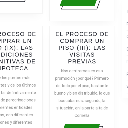
más
ROCESO DE
EL PROCESO DE
MPRAR UN
COMPRAR UN
 (IX): LAS
PISO (III): LAS
DICIONES
VISITAS
EL
NITIVAS DE
PREVIAS
EL
PROCES
HIPOTECA…
Nos centramos en esa
PROCESO
DE
e los puntos más
promoción ¿por qué? Primero
DE
COMPRA
tes y de los últimos
de todo por el piso, bastante
COMPRAR
UN
tar definitivamente.
bueno y bien distribuido, lo que
UN
PISO
de peregrinaciones
buscábamos; segundo, la
PISO
(III):
ferentes entidades
situación, en la parte alta de
(IX):
LAS
as, con diferentes
LAS
VISITAS
Cornellà
CONDICIONES
PREVIAS
iones y diferentes