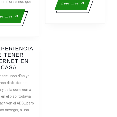
DEFINITIVAS
l final creemos que
Leer
Leer más
DE
más
LA
Leer
er más
HIPOTECA…
más
XPERIENCIA
E TENER
ERNET EN
LA
CASA
EXPERIENCIA
hace unos días ya
DE
os disfrutar del
TENER
 y de la conexión a
INTERNET
 en el piso, todavía
EN
 activen el ADSL pero
CASA
os navegar, a una