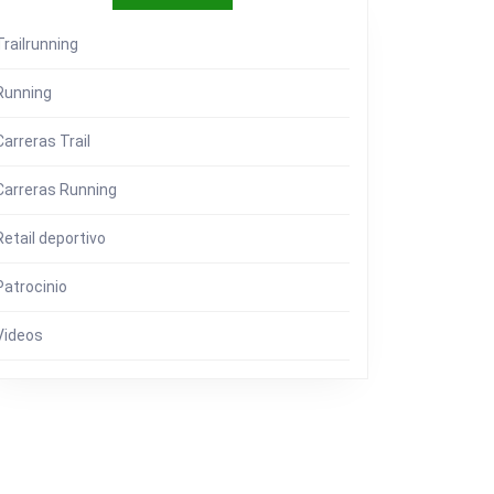
Trailrunning
Running
Carreras Trail
Carreras Running
Retail deportivo
O
Patrocinio
R
Videos