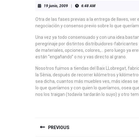
19
19 junio, 2009
|
6:48 AM
junio,
2009
Otra de las fases previas a la entrega de llaves, ver
negociación y consenso previo sobre lo que queríamo
Una vez ya todo consensuado y con una idea bast
peregrinaje por distintos distribuidores-fabricantes
de materiales, opciones, colores,… pero luego ya ere
están “engañando” o no y vas directo al grano.
Nosotros fuimos a tiendas del Baix LLobregat, fabric
la Sènia, después de recorrer kilómetros y kilómetr
sea dicha, cuantos más muebles ves, más ideas se t
lo que queríamos y con quien lo queríamos, osea qu
nos los traigan (todavía tardarán lo suyo) y otro tema
NAVEGACIÓN
PREVIOUS
DE