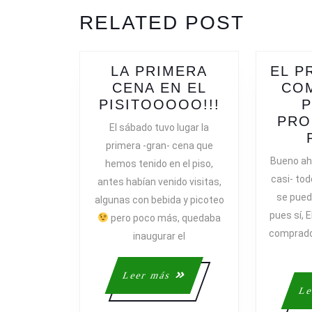
ENTRADAS
Previous
RELATED POST
post:
LA PRIMERA
EL P
CENA EN EL
CO
LA
PISITOOOOO!!!
P
PRIMERA
PRO
El sábado tuvo lugar la
CENA
primera -gran- cena que
EN
Bueno aho
hemos tenido en el piso,
EL
casi- tod
antes habían venido visitas,
PISITOOOO
se pued
algunas con bebida y picoteo
pues sí, 
pero poco más, quedaba
comprado u
inaugurar el
Leer
Leer más
más
Le