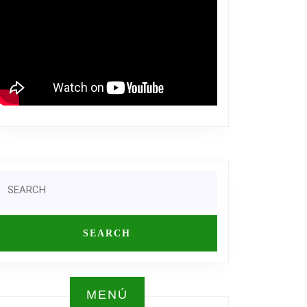
SO
Search
AR
or:
AS
AS…
MENÚ