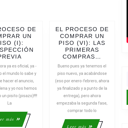
Next
post:
ROCESO DE
EL PROCESO DE
MPRAR UN
COMPRAR UN
ISO (I):
PISO (VI): LAS
SPECCIÓN
PRIMERAS
EL
EL
PREVIA
COMPRAS…
PROCESO
PROCE
ra ya es oficial, ya -
Bueno pues ya tenemos el
DE
DE
o el mundo lo sabe y
piso nuevo, ya acabándose
O!!!
COMPRAR
COMPR
f
e hacer el anuncio,
(eso por enero-febrero, ahora
UN
UN
Elena y yo nos hemos
ya finalizado y a punto de la
PISO
PISO
n pisito (pisazo)!!!!
entrega), pero ahora
(I):
(VI):
La
empezaba la segunda fase,
PROSPECCIÓN
LAS
PREVIA
PRIMER
comprar todo lo
COMPR
Leer
er más
más
Leer
Leer más