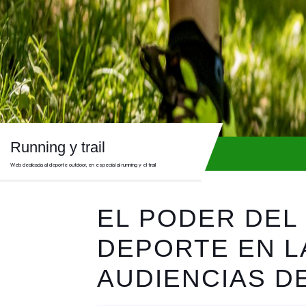
Skip
to
content
Skip
to
content
Running y trail
Web dedicada al deporte outdoor, en especial al running y el trail
EL PODER DEL
DEPORTE EN L
AUDIENCIAS D