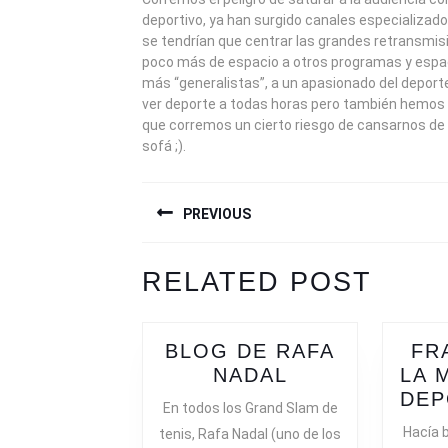
deportivo, ya han surgido canales especializado
se tendrían que centrar las grandes retransmis
poco más de espacio a otros programas y espa
más “generalistas”, a un apasionado del deport
ver deporte a todas horas pero también hemos
que corremos un cierto riesgo de cansarnos de
sofá ;).
NAVEGACIÓN
PREVIOUS
DE
ENTRADAS
Previous
Next
RELATED POST
post:
post:
BLOG DE RAFA
FR
BLOG
NADAL
LA 
DE
DEPO
En todos los Grand Slam de
RAFA
Hacía 
tenis, Rafa Nadal (uno de los
NADAL