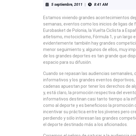
5
5 septiembre, 2011
|
8:41 AM
septiembre,
2011
Estamos viviendo grandes acontecimientos dep
semanas, eventos como los inicios de ligas de f
Eurobasket de Polonia, la Vuelta Ciclista a Esp
atletismo, motociclismo, Fórmula 1, y un largo e
evidentemente también hay grandes competici
menor seguimiento y, algunos de ellos, muy imp
de los grandes deportes es tan grande que di
espacio para su difusión.
Cuando se repasan las audiencias semanales, 
informativos y los grandes eventos deportivos,
cadenas apuestan por tener los derechos de a
y, está claro, la promoción respectiva del even
informativos destinan casi tanto tiempo a la i
como al deporte y es beneficioso la promoción 
incentivar su práctica entre los jóvenes pero c
perdiendo y sólo interesan las grandes competi
el deporte destinado más a los aficionados.
Corremos el peligro de saturar a la audiencia c