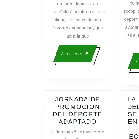
no n
mejores deportistas
recopil
españoles) colabora con un
deport
diario, que no es de mis
ayudar 
favoritos aunque hay que
es el 
admitir que
Leer
Leer más
más
L
JORNADA DE
LA
PROMOCIÓN
DE
DEL DEPORTE
SE
JORNADA
ADAPTADO
EN
DE
El domingo 8 de noviembre
PROMOCIÓ
E