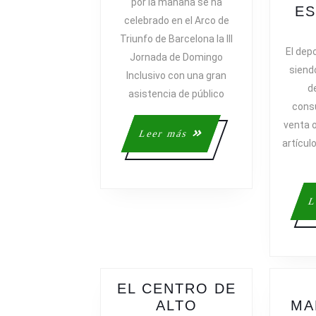
por la mañana se ha
DEL
ES
celebrado en el Arco de
DEPORTE
Triunfo de Barcelona la III
ADAPTADO
El dep
Jornada de Domingo
siendo
Inclusivo con una gran
d
asistencia de público
cons
venta o
Leer
Leer más
artícu
más
L
EL CENTRO DE
ALTO
MA