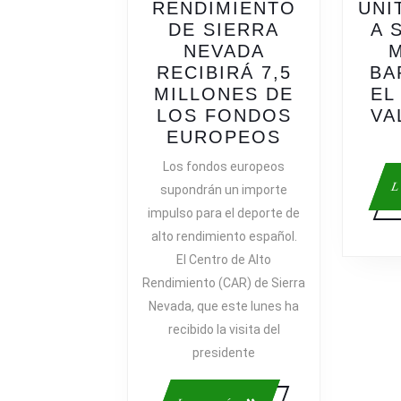
RENDIMIENTO
UNI
DE SIERRA
A 
NEVADA
M
RECIBIRÁ 7,5
BA
MILLONES DE
EL
LOS FONDOS
VA
EL
EUROPEOS
CENTRO
Los fondos europeos
DE
L
supondrán un importe
ALTO
impulso para el deporte de
RENDIMIEN
alto rendimiento español.
DE
El Centro de Alto
SIERRA
Rendimiento (CAR) de Sierra
NEVADA
RECIBIRÁ
Nevada, que este lunes ha
7,5
recibido la visita del
MILLONES
presidente
DE
LOS