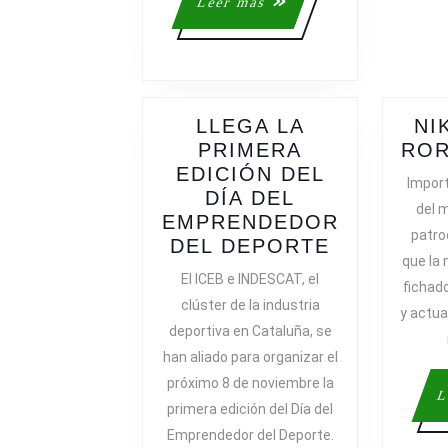
Leer
Leer más
FONDOS
más
EUROPEOS
LLEGA LA
NI
PRIMERA
ROR
EDICIÓN DEL
Import
DÍA DEL
del m
EMPRENDEDOR
patro
LLEGA
DEL DEPORTE
que la 
LA
El ICEB e INDESCAT, el
fichado
PRIMERA
clúster de la industria
y actua
EDICIÓN
deportiva en Cataluña, se
DEL
han aliado para organizar el
DÍA
próximo 8 de noviembre la
DEL
L
primera edición del Día del
EMPREND
DEL
Emprendedor del Deporte.