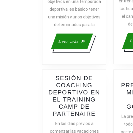
entrena
objetivos en una temporada
TOPE
táctica
deportiva, es básico tener
EN
el ca
una misión y unos objetivos
EQUIPO
de
determinados para la
L
Leer
Leer más
más
SESIÓN DE
COACHING
PR
DEPORTIVO EN
M
EL TRAINING
CAMP DE
G
SESIÓN
PARTENAIRE
La pr
DE
En los días previos a
todo
COACHING
comenzar las vacaciones
parte 