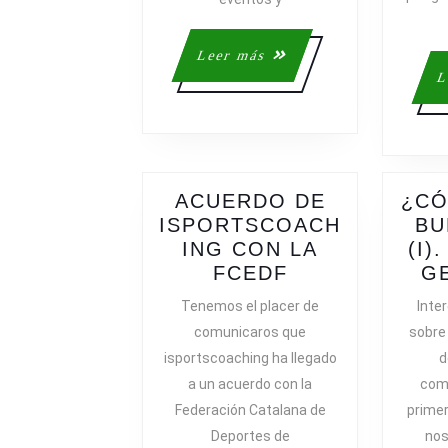
Leer
Leer más
más
L
ACUERDO DE
¿CÓ
ISPORTSCOACH
BU
ING CON LA
(I)
ACUERDO
FCEDF
G
DE
Tenemos el placer de
Inte
ISPORTSCOA
comunicaros que
sobre 
CON
isportscoaching ha llegado
d
LA
a un acuerdo con la
comp
FCEDF
Federación Catalana de
primer
Deportes de
nos