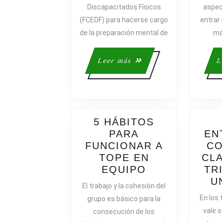
Discapacitados Físicos
aspec
(FCEDF) para hacerse cargo
entrar
de la preparación mental de
má
Leer
Leer más
L
más
5 HÁBITOS
PARA
EN
FUNCIONAR A
CO
TOPE EN
CL
5
EQUIPO
TR
HÁBITOS
U
El trabajo y la cohesión del
PARA
En los
grupo es básico para la
FUNCIONAR
vale 
consecución de los
A