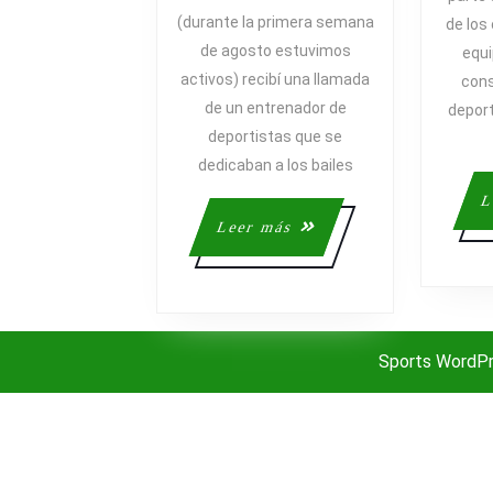
DEPORTIV
(durante la primera semana
de los
EN
de agosto estuvimos
equi
EL
activos) recibí una llamada
cons
TRAINING
de un entrenador de
CAMP
deport
DE
deportistas que se
PARTENAI
dedicaban a los bailes
L
Leer
Leer más
más
Sports WordP