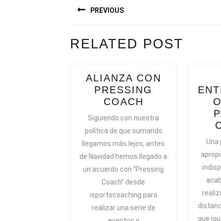
NAVEGACIÓN
PREVIOUS
DE
ENTRADAS
Previous
Next
RELATED POST
post:
post:
ALIANZA CON
PRESSING
ENT
ALIANZA
COACH
O
CON
P
Siguiendo con nuestra
PRESSING
política de que sumando
COACH
Una 
llegamos más lejos, antes
apropi
de Navidad hemos llegado a
indis
un acuerdo con “Pressing
acab
Coach” desde
reali
isportscoaching para
distanc
realizar una serie de
que igu
eventos y