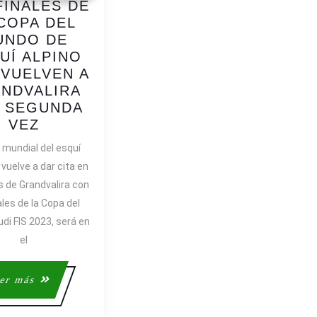
FINALES DE
 COPA DEL
UNDO DE
UÍ ALPINO
 VUELVEN A
NDVALIRA
 SEGUNDA
LAS
VEZ
FINALES
e mundial del esquí
DE
 vuelve a dar cita en
LA
s de Grandvalira con
COPA
ales de la Copa del
DEL
di FIS 2023, será en
MUNDO
el
DE
ESQUÍ
ALPINO
Leer
er más
2023
más
VUELVEN