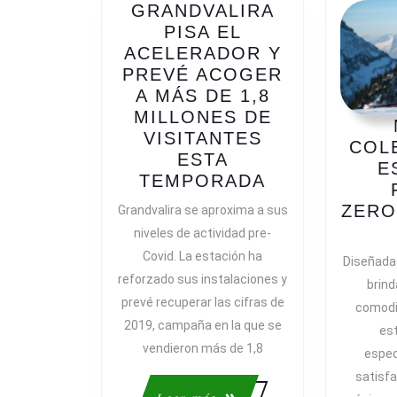
GRANDVALIRA
PISA EL
ACELERADOR Y
PREVÉ ACOGER
A MÁS DE 1,8
MILLONES DE
VISITANTES
COL
ESTA
E
GRANDVALIR
TEMPORADA
PISA
ZERO
Grandvalira se aproxima a sus
EL
niveles de actividad pre-
ACELERADO
Covid. La estación ha
Diseñada
Y
reforzado sus instalaciones y
PREVÉ
brind
prevé recuperar las cifras de
ACOGER
comodi
2019, campaña en la que se
A
es
MÁS
vendieron más de 1,8
espec
DE
satisf
1,8