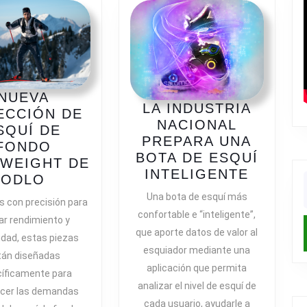
NUEVA
LA INDUSTRIA
ECCIÓN DE
NACIONAL
SQUÍ DE
A
PREPARA UNA
FONDO
BOTA DE ESQUÍ
WEIGHT DE
LA
INTELIGENTE
NUEVA
ODLO
R
INDUST
f
COLECCIÓN
Una bota de esquí más
s con precisión para
NACIO
DE
confortable e “inteligente”,
ar rendimiento y
PREPA
ESQUÍ
que aporte datos de valor al
UNA
dad, estas piezas
DE
esquiador mediante una
BOTA
tán diseñadas
FONDO
aplicación que permita
DE
íficamente para
ZEROWEIGHT
analizar el nivel de esquí de
ESQUÍ
acer las demandas
DE
INTELI
cada usuario, ayudarle a