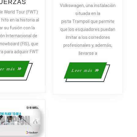
EN
FIS
UERZAS
Volkswagen, una instalación
LAS
Y
ide World Tour (FWT)
situada en la
ESTACION
FREERIDE
hito en la historia al
pista Trampolí que permite
DE
WORLD
r su fusión con la
que los esquiadores puedan
ESQUÍ
TOUR
ón Internacional de
imitar a los corredores
UNEN
Snowboard (FIS), que
SUS
profesionales y, además,
ra para adquirir FWT
FUERZAS
llevarse a
Leer
er más
Leer
Leer más
más
más