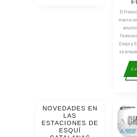
ESQUÍ
F
2022
El Freer
marca un 
anuncia
Federaci
Esquí y 
se prepa
Le
NOVEDADES EN
LAS
ESTACIONES DE
ESQUÍ