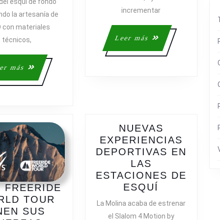
ODLO
del esquí de fondo
incrementar
ndo la artesanía de
 con materiales
Leer
Leer más
técnicos,
más
Leer
er más
más
NUEVAS
EXPERIENCIAS
DEPORTIVAS EN
LAS
ESTACIONES DE
NUEVAS
ESQUÍ
Y FREERIDE
EXPERIEN
RLD TOUR
La Molina acaba de estrenar
DEPORTIV
NEN SUS
el Slalom 4 Motion by