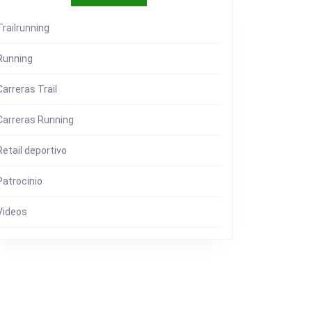
Trailrunning
Running
Carreras Trail
Carreras Running
Retail deportivo
Patrocinio
Videos
CIAS
AS