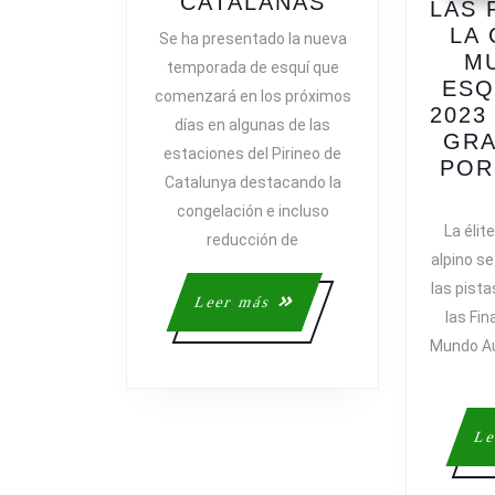
NOVEDADES
CATALANAS
LAS 
EN
LA
Se ha presentado la nueva
LAS
M
temporada de esquí que
ESTACIONES
ESQ
comenzará en los próximos
DE
2023
días en algunas de las
ESQUÍ
GRA
estaciones del Pirineo de
CATALANAS
POR
Catalunya destacando la
congelación e incluso
La élit
reducción de
alpino se
las pista
Leer
Leer más
las Fin
más
Mundo Au
Le