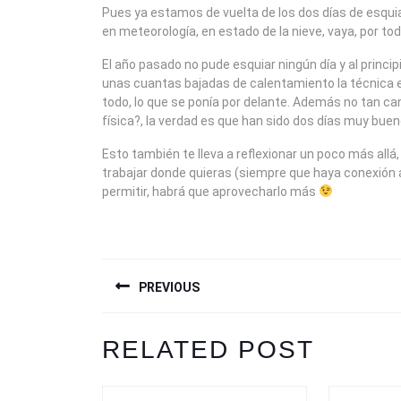
2010
Pues ya estamos de vuelta de los dos días de esqui
en meteorología, en estado de la nieve, vaya, por to
El año pasado no pude esquiar ningún día y al princ
unas cuantas bajadas de calentamiento la técnica e
todo, lo que se ponía por delante. Además no tan 
física?, la verdad es que han sido dos días muy buen
Esto también te lleva a reflexionar un poco más allá, 
trabajar donde quieras (siempre que haya conexión a
permitir, habrá que aprovecharlo más
NAVEGACIÓN
PREVIOUS
DE
ENTRADAS
Previous
RELATED POST
post: