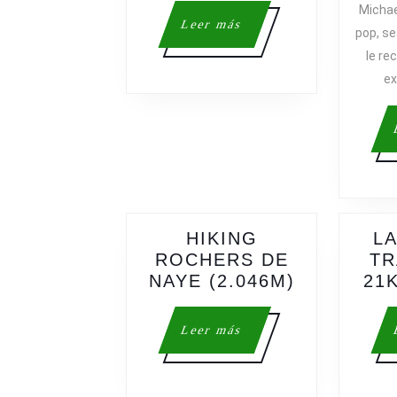
Michae
POR
Leer
Leer más
pop, se
COLLSERO
más
le re
PANTANO
DE
ex
VALLVIDR
HIKING
L
ROCHERS DE
TR
HIKING
NAYE (2.046M)
21
ROCHERS
DE
Leer
Leer más
NAYE
más
(2.046M)