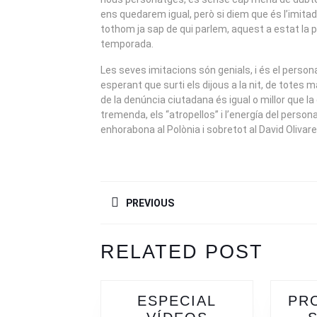
ens quedarem igual, però si diem que és l’imita
tothom ja sap de qui parlem, aquest a estat la 
temporada.
Les seves imitacions són genials, i és el pers
esperant que surti els dijous a la nit, de totes
de la denúncia ciutadana és igual o millor que l
tremenda, els “atropellos” i l’energía del person
enhorabona al Polònia i sobretot al David Olivare
NAVEGACIÓN
PREVIOUS
DE
ENTRADAS
Previous
Next
RELATED POST
post:
post:
ESPECIAL
PR