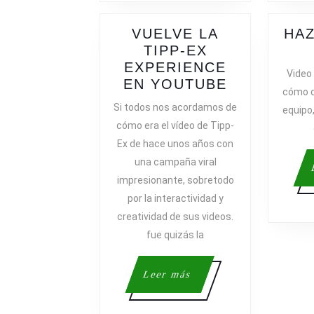
VUELVE LA
HAZ
TIPP-EX
EXPERIENCE
Video 
VUELVE
EN YOUTUBE
cómo d
LA
Si todos nos acordamos de
equipo
TIPP-
cómo era el vídeo de Tipp-
EX
Ex de hace unos años con
EXPERIEN
una campaña viral
EN
impresionante, sobretodo
YOUTUBE
por la interactividad y
creatividad de sus videos.
fue quizás la
Leer
Leer más
más