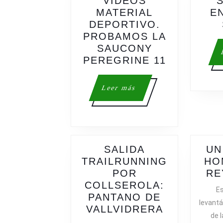
VÍDEOS
MATERIAL
E
DEPORTIVO.
PROBAMOS LA
SAUCONY
ESPECIAL
PEREGRINE 11
VÍDEOS
MATERIAL
Leer
Leer más
DEPORTIV
más
PROBAMO
LA
SAUCONY
PEREGRI
SALIDA
UN
11
TRAILRUNNING
HO
POR
RE
COLLSEROLA:
E
PANTANO DE
levantá
SALIDA
VALLVIDRERA
de 
TRAILRUN