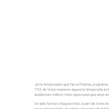
Ja fa temporades que fan el Polònia, programa 
TV3, de totes maneres aquesta temporada est
audiències millors i més repercusió que anys en
Un dels factors d’aquest èxit, a part de totes l
nous personatges, és sense cap mena de dubte D