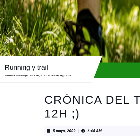
Skip
to
content
Skip
to
content
Running y trail
Web dedicada al deporte outdoor, en especial al running y el trail
CRÓNICA DEL 
12H ;)
5
5 mayo, 2009
|
6:44 AM
mayo,