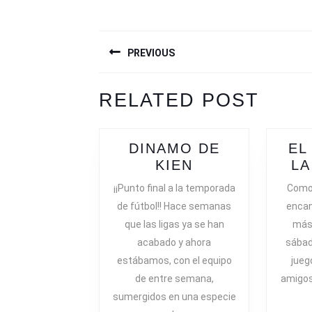
NAVEGACIÓN
PREVIOUS
DE
ENTRADAS
Previous
Next
RELATED POST
post:
post:
DINAMO DE
EL
DINAMO
KIEN
LA
DE
¡¡Punto final a la temporada
Como 
KIEN
de fútbol!! Hace semanas
encan
que las ligas ya se han
más 
acabado y ahora
sábad
estábamos, con el equipo
jueg
de entre semana,
amigos
sumergidos en una especie