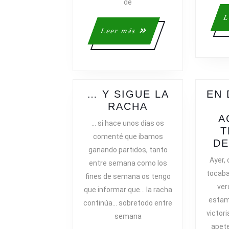
de
L
Leer
Leer más
más
… Y SIGUE LA
EN 
…
RACHA
Y
A
… si hace unos dias os
SIGUE
T
comenté que íbamos
LA
DE
ganando partidos, tanto
RACHA
Ayer,
entre semana como los
tocaba 
fines de semana os tengo
ver
que informar que… la racha
estam
continúa… sobretodo entre
victor
semana
apete