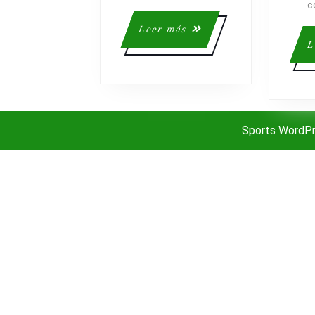
c
Leer
Leer más
más
L
Sports WordP