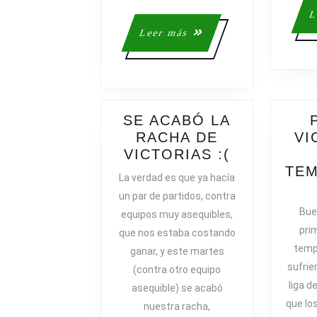
L
Leer
Leer más
más
SE ACABÓ LA
RACHA DE
VI
SE
VICTORIAS :(
ACABÓ
TEM
La verdad es que ya hacía
LA
un par de partidos, contra
RACHA
Buen
equipos muy asequibles,
DE
prim
que nos estaba costando
VICTORIA
temp
ganar, y este martes
:
sufrie
(contra otro equipo
(
liga d
asequible) se acabó
que lo
nuestra racha,