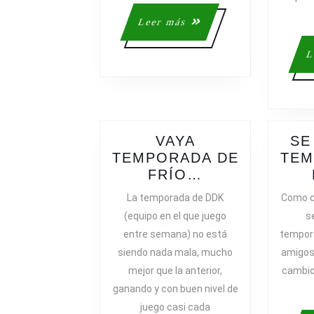
Leer
Leer más
más
L
VAYA
SE
TEMPORADA DE
TEM
VAYA
FRÍO…
TEMPORADA
La temporada de DDK
Como ca
DE
(equipo en el que juego
s
FRÍO…
entre semana) no está
tempora
siendo nada mala, mucho
amigos,
mejor que la anterior,
cambios
ganando y con buen nivel de
juego casi cada